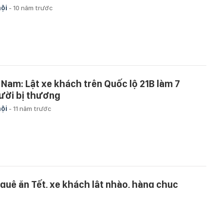
hội
-
10 năm trước
 Nam: Lật xe khách trên Quốc lộ 21B làm 7
ười bị thương
hội
-
11 năm trước
 quê ăn Tết, xe khách lật nhào, hàng chục
ười bị thương
hội
-
11 năm trước