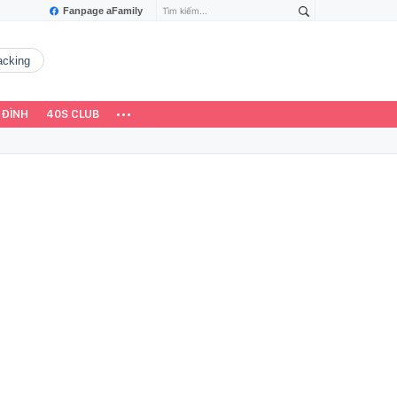
Fanpage aFamily
hacking
 ĐÌNH
40S CLUB