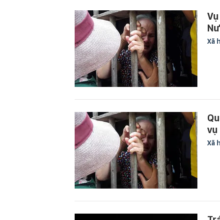
Vụ
Nư
Xã 
Qu
vụ 
Xã 
Tr