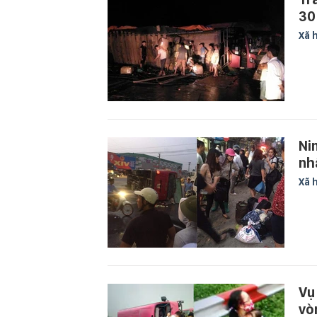
30
Xã 
Ni
nh
Xã 
Vụ
vò