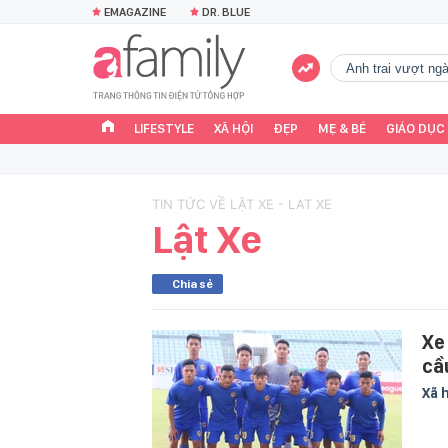
EMAGAZINE
DR. BLUE
Anh trai vượt n
LIFESTYLE
XÃ HỘI
ĐẸP
MẸ & BÉ
GIÁO DỤC
TIN TỨC VỀ LẬT XE - LAT XE
Lật Xe
Chia sẻ
Xe
cầ
Xã 