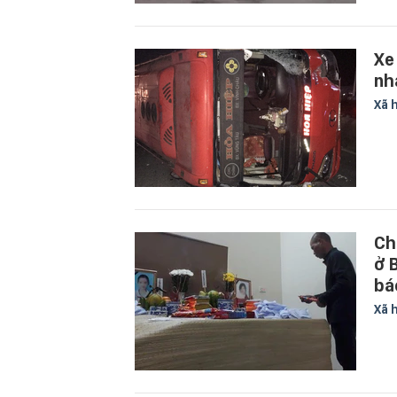
Xe
nh
Xã 
Ch
ở 
bá
Xã 