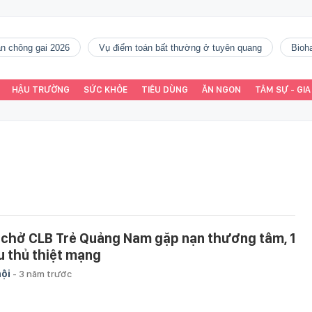
gàn chông gai 2026
vụ điểm toán bất thường ở tuyên quang
Bio
HẬU TRƯỜNG
SỨC KHỎE
TIÊU DÙNG
ĂN NGON
TÂM SỰ - GIA
 chở CLB Trẻ Quảng Nam gặp nạn thương tâm, 1
u thủ thiệt mạng
hội
-
3 năm trước