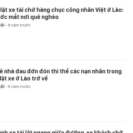
 lật xe tải chở hàng chục công nhân Việt ở Lào:
ớc mắt nơi quê nghèo
hội
-
8 năm trước
ê nhà đau đớn đón thi thể các nạn nhân trong
lật xe ở Lào trở về
hội
-
8 năm trước
ánh xe tải lật ngang giữa đường, xe khách chở