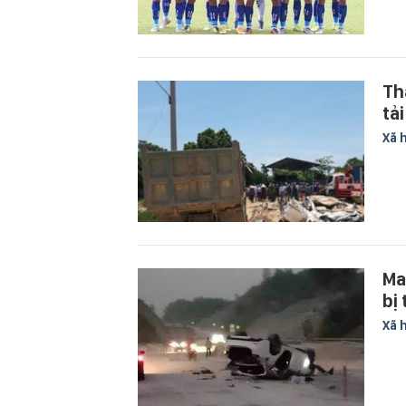
Th
tả
Xã 
Ma
bị
Xã 