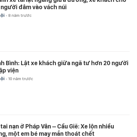
 người đâm vào vách núi
hội
-
8 năm trước
nh Bình: Lật xe khách giữa ngã tư hơn 20 người
ập viện
hội
-
10 năm trước
 tai nạn ở Pháp Vân – Cầu Giẽ: Xe lộn nhiều
ng, một em bé may mắn thoát chết