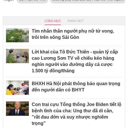
CÙNG MỤC
ĐANG HOT
Tìm nhân thân người phụ nữ tử vong,
trôi trên sông Sài Gòn
Lời khai của Tô Đức Thiên - quản lý cấp
cao Lương Sơn TV về chiêu kéo hàng
nghìn người vào đường dây cá cược
1.500 tỷ đồng/tháng
BHXH Hà Nội phát thông báo quan trọng
đến người dân có BHYT
Con trai cựu Tổng thống Joe Biden tiết lộ
bệnh tình của cha: Ung thư đã di căn,
"rất đau đớn và suy nhược nghiêm
trọng"