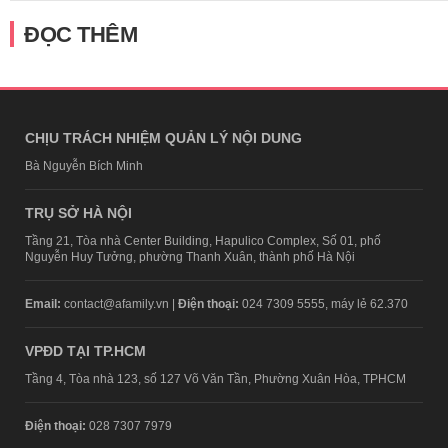
ĐỌC THÊM
CHỊU TRÁCH NHIỆM QUẢN LÝ NỘI DUNG
Bà Nguyễn Bích Minh
TRỤ SỞ HÀ NỘI
Tầng 21, Tòa nhà Center Building, Hapulico Complex, Số 01, phố
Nguyễn Huy Tưởng, phường Thanh Xuân, thành phố Hà Nội
Email:
contact@afamily.vn |
Điện thoại:
024 7309 5555, máy lẻ 62.370
VPĐD TẠI TP.HCM
Tầng 4, Tòa nhà 123, số 127 Võ Văn Tần, Phường Xuân Hòa, TPHCM
Điện thoại:
028 7307 7979