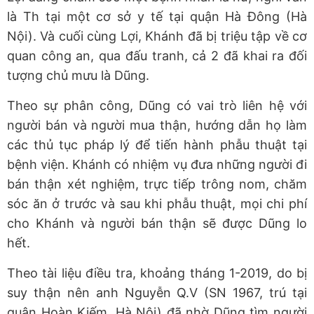
là Th tại một cơ sở y tế tại quận Hà Đông (Hà
Nội). Và cuối cùng Lợi, Khánh đã bị triệu tập về cơ
quan công an, qua đấu tranh, cả 2 đã khai ra đối
tượng chủ mưu là Dũng.
Theo sự phân công, Dũng có vai trò liên hệ với
người bán và người mua thận, hướng dẫn họ làm
các thủ tục pháp lý để tiến hành phẫu thuật tại
bệnh viện. Khánh có nhiệm vụ đưa những người đi
bán thận xét nghiệm, trực tiếp trông nom, chăm
sóc ăn ở trước và sau khi phẫu thuật, mọi chi phí
cho Khánh và người bán thận sẽ được Dũng lo
hết.
Theo tài liệu điều tra, khoảng tháng 1-2019, do bị
suy thận nên anh Nguyễn Q.V (SN 1967, trú tại
quận Hoàn Kiếm, Hà Nội) đã nhờ Dũng tìm người