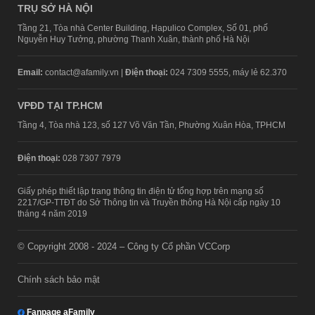
TRỤ SỞ HÀ NỘI
Tầng 21, Tòa nhà Center Building, Hapulico Complex, Số 01, phố
Nguyễn Huy Tưởng, phường Thanh Xuân, thành phố Hà Nội
Email:
contact@afamily.vn |
Điện thoại:
024 7309 5555, máy lẻ 62.370
VPĐD TẠI TP.HCM
Tầng 4, Tòa nhà 123, số 127 Võ Văn Tần, Phường Xuân Hòa, TPHCM
Điện thoại:
028 7307 7979
Giấy phép thiết lập trang thông tin điện tử tổng hợp trên mạng số
2217/GP-TTĐT do Sở Thông tin và Truyền thông Hà Nội cấp ngày 10
tháng 4 năm 2019
© Copyright 2008 - 2024 – Công ty Cổ phần VCCorp
Chính sách bảo mật
Fanpage aFamily