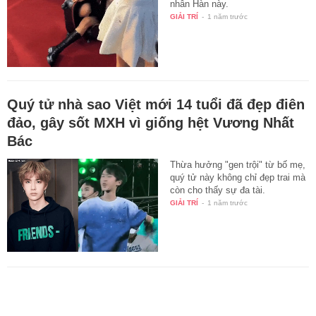
nhân Hàn này.
GIẢI TRÍ
-
1 năm trước
Quý tử nhà sao Việt mới 14 tuổi đã đẹp điên
đảo, gây sốt MXH vì giống hệt Vương Nhất
Bác
Thừa hưởng "gen trội" từ bố mẹ,
quý tử này không chỉ đẹp trai mà
còn cho thấy sự đa tài.
GIẢI TRÍ
-
1 năm trước