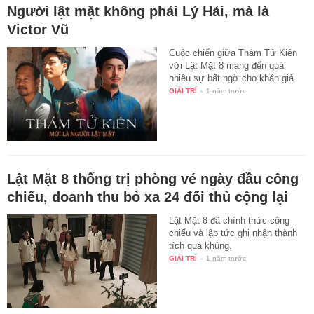
Người lật mặt không phải Lý Hải, mà là
Victor Vũ
Cuộc chiến giữa Thám Tử Kiên
với Lật Mặt 8 mang đến quá
nhiều sự bất ngờ cho khán giả.
GIẢI TRÍ
-
1 năm trước
Lật Mặt 8 thống trị phòng vé ngày đầu công
chiếu, doanh thu bỏ xa 24 đối thủ cộng lại
Lật Mặt 8 đã chính thức công
chiếu và lập tức ghi nhận thành
tích quá khủng.
GIẢI TRÍ
-
1 năm trước