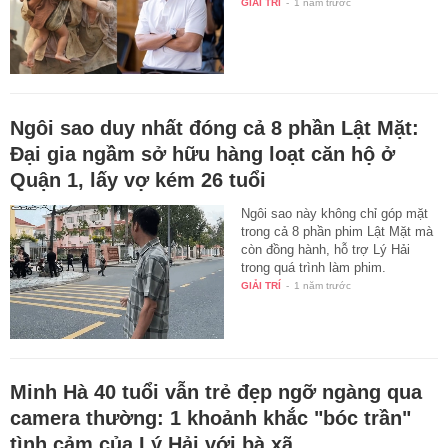
GIẢI TRÍ
-
1 năm trước
Ngôi sao duy nhất đóng cả 8 phần Lật Mặt:
Đại gia ngầm sở hữu hàng loạt căn hộ ở
Quận 1, lấy vợ kém 26 tuổi
Ngôi sao này không chỉ góp mặt
trong cả 8 phần phim Lật Mặt mà
còn đồng hành, hỗ trợ Lý Hải
trong quá trình làm phim.
GIẢI TRÍ
-
1 năm trước
Minh Hà 40 tuổi vẫn trẻ đẹp ngỡ ngàng qua
camera thường: 1 khoảnh khắc "bóc trần"
tình cảm của Lý Hải với bà xã