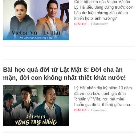
Cả 2 bộ phim của Victor Vũ lẫn
Lý Hải đều đang đứng trước cơn
bão dư luận nhưng điều đó có
khiến họ bị ảnh hưởng?
GIẢI TRÍ
-
1 năm trước
Bài học quá đời từ Lật Mặt 8: Đời cha ăn
mặn, đời con không nhất thiết khát nước!
Lý Hải nhân dịp kỷ niệm 10 năm
đã vẽ nên bức tranh gia đình
“chuẩn vị” Việt, nơi mà mâu
thuẫn gia đình, thế hệ giữa cha…
GIẢI TRÍ
-
1 năm trước