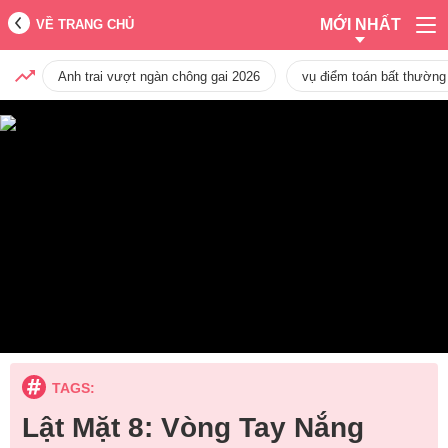
MỚI NHẤT
VỀ TRANG CHỦ
Anh trai vượt ngàn chông gai 2026
vụ điểm toán bất thường
TAGS:
Lật Mặt 8: Vòng Tay Nắng