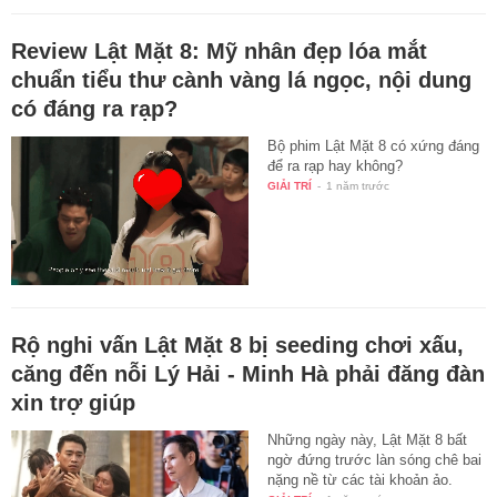
Review Lật Mặt 8: Mỹ nhân đẹp lóa mắt
chuẩn tiểu thư cành vàng lá ngọc, nội dung
có đáng ra rạp?
Bộ phim Lật Mặt 8 có xứng đáng
để ra rạp hay không?
GIẢI TRÍ
-
1 năm trước
Rộ nghi vấn Lật Mặt 8 bị seeding chơi xấu,
căng đến nỗi Lý Hải - Minh Hà phải đăng đàn
xin trợ giúp
Những ngày này, Lật Mặt 8 bất
ngờ đứng trước làn sóng chê bai
nặng nề từ các tài khoản ảo.