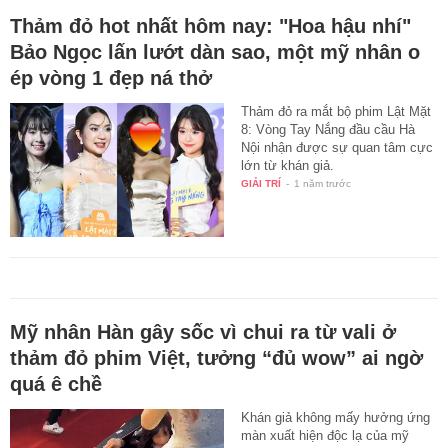
Thảm đỏ hot nhất hôm nay: "Hoa hậu nhí"
Bảo Ngọc lấn lướt dàn sao, một mỹ nhân o
ép vòng 1 đẹp ná thở
Thảm đỏ ra mắt bộ phim Lật Mặt
8: Vòng Tay Nắng đầu cầu Hà
Nội nhận được sự quan tâm cực
lớn từ khán giả.
GIẢI TRÍ
-
1 năm trước
Mỹ nhân Hàn gây sốc vì chui ra từ vali ở
thảm đỏ phim Việt, tưởng “đủ wow” ai ngờ
quá ê chề
Khán giả không mấy hưởng ứng
màn xuất hiện độc lạ của mỹ