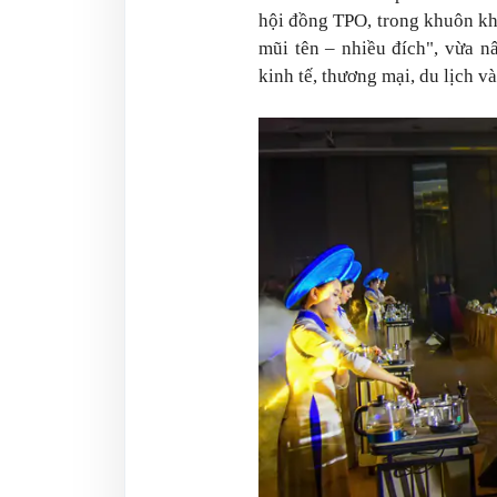
hội đồng TPO,
trong khuôn k
mũi tên – nhiều đích", vừa nâ
kinh tế, thương mại, du lịch v