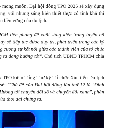
 mong muốn, Đại hội đồng TPO 2025 sẽ xây dựng
ng, với những sáng kiến thiết thực có tính khả thi
ển bền vững của du lịch.
HCM tiên phong đề xuất sáng kiến trong tuyên bố
y sẽ tiếp tục được duy trì, phát triển trong các kỳ
g cường sự kết nối giữa các thành viên của tổ chức
g ta đang hướng tới"
, Chủ tịch UBND TPHCM chia
 TPO kiêm Tổng Thư ký Tổ chức Xúc tiến Du lịch
sẻ:
"Chủ đề của Đại hội đồng lần thứ 12 là "Định
 Hướng tới chuyển đổi số và chuyển đổi xanh", phản
ủa thời đại chúng ta.