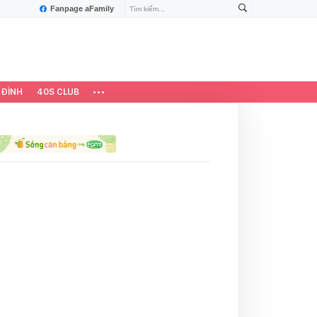
Fanpage aFamily
 ĐÌNH
40S CLUB