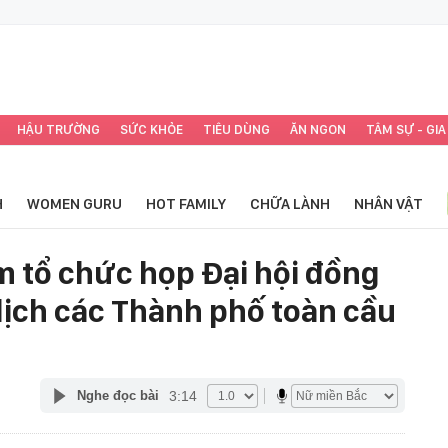
HẬU TRƯỜNG
SỨC KHỎE
TIÊU DÙNG
ĂN NGON
TÂM SỰ - GIA
H
WOMEN GURU
HOT FAMILY
CHỮA LÀNH
NHÂN VẬT
m tổ chức họp Đại hội đồng
lịch các Thành phố toàn cầu
3:14
Nghe đọc bài