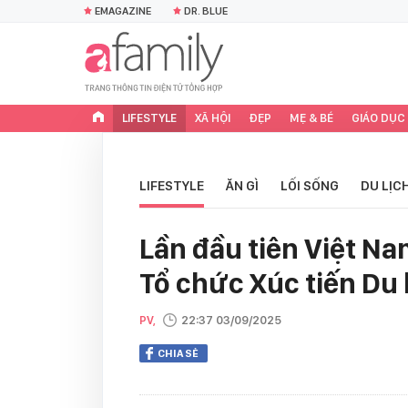
EMAGAZINE
DR. BLUE
LIFESTYLE
XÃ HỘI
ĐẸP
MẸ & BÉ
GIÁO DỤC
LIFESTYLE
ĂN GÌ
LỐI SỐNG
DU LỊC
Lần đầu tiên Việt Na
Tổ chức Xúc tiến Du 
PV,
22:37 03/09/2025
CHIA SẺ