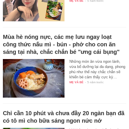
MẸ VÀ BÉ
-
5 năm trước
Mùa hè nóng nực, các mẹ lưu ngay loạt
công thức nấu mì - bún - phở cho con ăn
sáng tại nhà, chắc chắn bé "ưng cái bụng"
Những món ăn vừa ngon lành,
vừa bổ dưỡng lại đa dạng, phong
phú như thế này chắc chắn sẽ
khiến bé cảm thấy cực kỳ…
MẸ VÀ BÉ
-
5 năm trước
Chỉ cần 10 phút và chưa đầy 20 ngàn bạn đã
có tô mì cho bữa sáng ngon nức nở