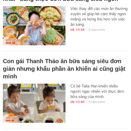
Việc thay đổi các món ăn thường
xuyên sẽ giúp bé cảm thấy ngon
miệng và hứng thú hơn với việc
ăn sáng.
MẸ VÀ BÉ
-
5 năm trước
Con gái Thanh Thảo ăn bữa sáng siêu đơn
giản nhưng khẩu phần ăn khiến ai cũng giật
mình
Cô bé Talia Han khiến nhiều
người ngạc nhiên với thực đơn
bữa sáng của mình.
MẸ VÀ BÉ
-
5 năm trước