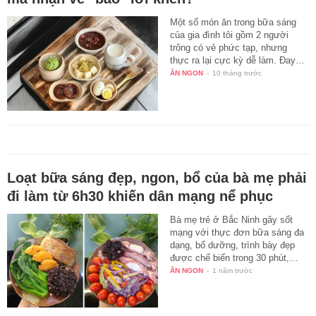
Một số món ăn trong bữa sáng
của gia đình tôi gồm 2 người
trông có vẻ phức tạp, nhưng
thực ra lại cực kỳ dễ làm. Đay…
ĂN NGON
-
10 tháng trước
Loạt bữa sáng đẹp, ngon, bổ của bà mẹ phải
đi làm từ 6h30 khiến dân mạng nể phục
Bà mẹ trẻ ở Bắc Ninh gây sốt
mạng với thực đơn bữa sáng đa
dạng, bổ dưỡng, trình bày đẹp
được chế biến trong 30 phút,…
ĂN NGON
-
1 năm trước