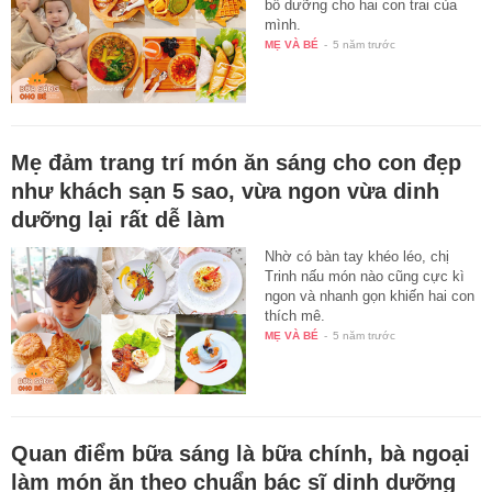
bổ dưỡng cho hai con trai của
mình.
MẸ VÀ BÉ
-
5 năm trước
Mẹ đảm trang trí món ăn sáng cho con đẹp
như khách sạn 5 sao, vừa ngon vừa dinh
dưỡng lại rất dễ làm
Nhờ có bàn tay khéo léo, chị
Trinh nấu món nào cũng cực kì
ngon và nhanh gọn khiến hai con
thích mê.
MẸ VÀ BÉ
-
5 năm trước
Quan điểm bữa sáng là bữa chính, bà ngoại
làm món ăn theo chuẩn bác sĩ dinh dưỡng