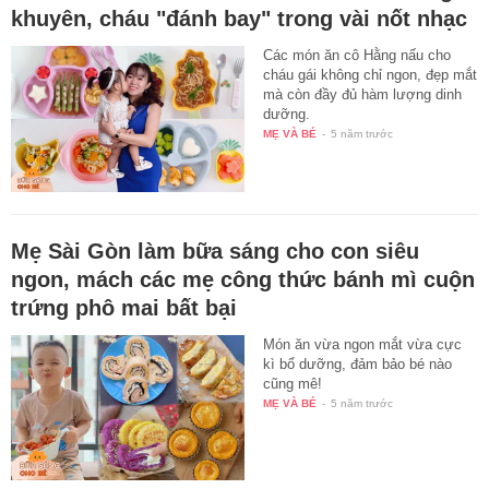
khuyên, cháu "đánh bay" trong vài nốt nhạc
Các món ăn cô Hằng nấu cho
cháu gái không chỉ ngon, đẹp mắt
mà còn đầy đủ hàm lượng dinh
dưỡng.
MẸ VÀ BÉ
-
5 năm trước
Mẹ Sài Gòn làm bữa sáng cho con siêu
ngon, mách các mẹ công thức bánh mì cuộn
trứng phô mai bất bại
Món ăn vừa ngon mắt vừa cực
kì bổ dưỡng, đảm bảo bé nào
cũng mê!
MẸ VÀ BÉ
-
5 năm trước