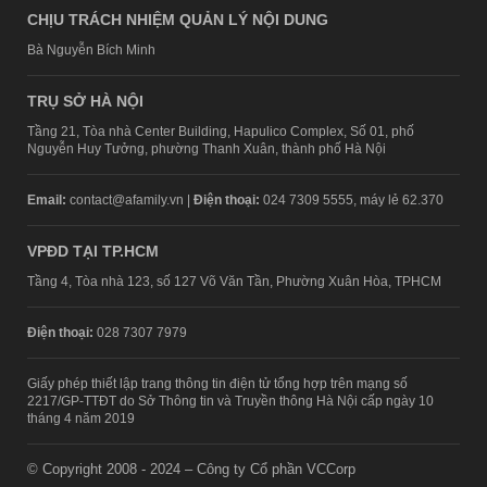
CHỊU TRÁCH NHIỆM QUẢN LÝ NỘI DUNG
Bà Nguyễn Bích Minh
TRỤ SỞ HÀ NỘI
Tầng 21, Tòa nhà Center Building, Hapulico Complex, Số 01, phố
Nguyễn Huy Tưởng, phường Thanh Xuân, thành phố Hà Nội
Email:
contact@afamily.vn |
Điện thoại:
024 7309 5555, máy lẻ 62.370
VPĐD TẠI TP.HCM
Tầng 4, Tòa nhà 123, số 127 Võ Văn Tần, Phường Xuân Hòa, TPHCM
Điện thoại:
028 7307 7979
Giấy phép thiết lập trang thông tin điện tử tổng hợp trên mạng số
2217/GP-TTĐT do Sở Thông tin và Truyền thông Hà Nội cấp ngày 10
tháng 4 năm 2019
© Copyright 2008 - 2024 – Công ty Cổ phần VCCorp