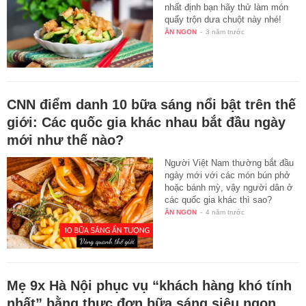
nhất định bạn hãy thử làm món
quẩy trộn dưa chuột này nhé!
ĂN NGON
-
3 năm trước
CNN điểm danh 10 bữa sáng nổi bật trên thế
giới: Các quốc gia khác nhau bắt đầu ngày
mới như thế nào?
Người Việt Nam thường bắt đầu
ngày mới với các món bún phở
hoặc bánh mỳ, vậy người dân ở
các quốc gia khác thì sao?
ĂN NGON
-
4 năm trước
Mẹ 9x Hà Nội phục vụ “khách hàng khó tính
nhất” bằng thực đơn bữa sáng siêu ngon