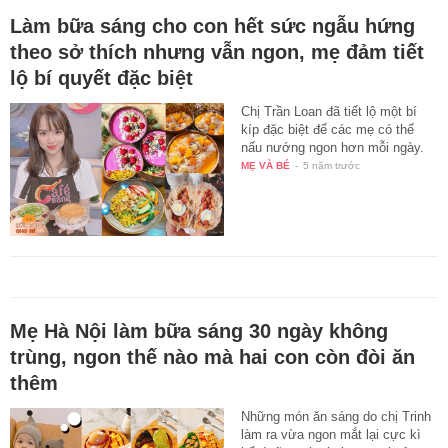
Làm bữa sáng cho con hết sức ngẫu hứng
theo sở thích nhưng vẫn ngon, mẹ đảm tiết
lộ bí quyết đặc biệt
Chị Trần Loan đã tiết lộ một bí
kíp đặc biệt để các mẹ có thể
nấu nướng ngon hơn mỗi ngày.
MẸ VÀ BÉ
-
5 năm trước
Mẹ Hà Nội làm bữa sáng 30 ngày không
trùng, ngon thế nào mà hai con còn đòi ăn
thêm
Những món ăn sáng do chị Trinh
làm ra vừa ngon mắt lại cực kì