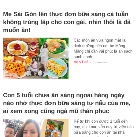
Mẹ Sài Gòn lên thực đơn bữa sáng cả tuần
không trùng lặp cho con gái, nhìn thôi là đã
muốn ăn!
Các món ăn vừa ngon mắt lại
dinh dưỡng nên em bé Măng
Măng chỉ cần vài phút là ăn sạch
sành sanh.
MẸ VÀ BÉ
-
5 năm trước
Con 5 tuổi chưa ăn sáng ngoài hàng ngày
nào nhờ thực đơn bữa sáng tự nấu của mẹ,
ai xem xong cũng ngả mũ thán phục
Kể từ khi con được 1 tuổi đến
nay, chị Loan vẫn duy trì việc nấu
bữa sáng cho con ăn tại nhà.