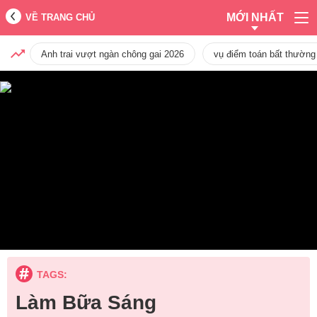
MỚI NHẤT
VỀ TRANG CHỦ
Anh trai vượt ngàn chông gai 2026
vụ điểm toán bất thường
TAGS:
Làm Bữa Sáng