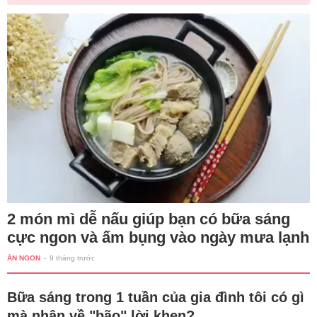
2 món mì dễ nấu giúp bạn có bữa sáng
cực ngon và ấm bụng vào ngày mưa lạnh
ĂN NGON
-
9 tháng trước
Bữa sáng trong 1 tuần của gia đình tôi có gì
mà nhận về "bão" lời khen?