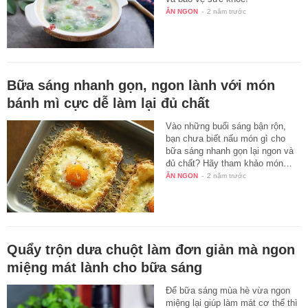
ĂN NGON
-
2 năm trước
Bữa sáng nhanh gọn, ngon lành với món
bánh mì cực dễ làm lại đủ chất
Vào những buổi sáng bận rộn,
bạn chưa biết nấu món gì cho
bữa sáng nhanh gọn lại ngon và
đủ chất? Hãy tham khảo món…
ĂN NGON
-
2 năm trước
Quẩy trộn dưa chuột làm đơn giản mà ngon
miệng mát lành cho bữa sáng
Để bữa sáng mùa hè vừa ngon
miệng lại giúp làm mát cơ thể thì