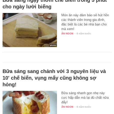
Bữa sáng ngậy thơm chế biến trong 5 phút
cho ngày lười biếng
Món ăn này đảm bảo sẽ hút hồn
các thành viên trong gia đình,
đặc biệt là các bé nhà bạn cho
mà xem!
ĂN NGON
-
6 năm trước
Bữa sáng sang chảnh với 3 nguyên liệu và
10' chế biến, vụng mấy cũng không sợ
hỏng!
Bữa sáng nhanh gọn nhẹ này
cực hấp dẫn mà lại đủ chất nữa
đấy!
ĂN NGON
-
6 năm trước