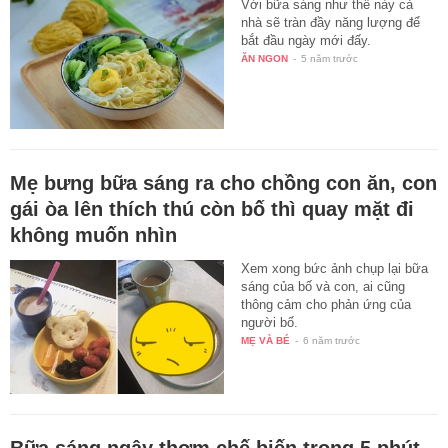
Với bữa sáng như thế này cả
nhà sẽ tràn đầy năng lượng để
bắt đầu ngày mới đấy.
ĂN NGON
-
5 năm trước
Mẹ bưng bữa sáng ra cho chồng con ăn, con
gái òa lên thích thú còn bố thì quay mặt đi
không muốn nhìn
Xem xong bức ảnh chụp lại bữa
sáng của bố và con, ai cũng
thông cảm cho phản ứng của
người bố.
MẸ VÀ BÉ
-
6 năm trước