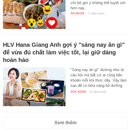
với bộ gợi ý không thể tuyệt vời
hơn này.
ĂN NGON
-
7 năm trước
HLV Hana Giang Anh gợi ý "sáng nay ăn gì"
để vừa đủ chất làm việc tốt, lại giữ dáng
hoàn hảo
"Sáng nay ăn gì" dường như là
câu hỏi mà bất cứ ai cũng băn
khoăn mỗi khi thức dậy. Vậy làm
sao để có bữa sáng bổ dưỡng
lại…
SỨC KHỎE
-
8 năm trước
Xem thêm