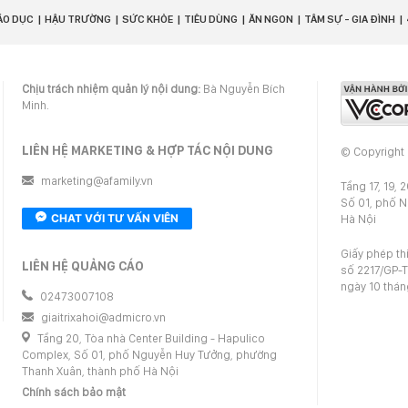
ÁO DỤC
HẬU TRƯỜNG
SỨC KHỎE
TIÊU DÙNG
ĂN NGON
TÂM SỰ - GIA ĐÌNH
Chịu trách nhiệm quản lý nội dung:
Bà Nguyễn Bích
Minh.
LIÊN HỆ MARKETING & HỢP TÁC NỘI DUNG
© Copyright
marketing@afamily.vn
Tầng 17, 19, 
Số 01, phố 
CHAT VỚI TƯ VẤN VIÊN
Hà Nội
Giấy phép th
LIÊN HỆ QUẢNG CÁO
số 2217/GP-T
ngày 10 thá
02473007108
giaitrixahoi@admicro.vn
Tầng 20, Tòa nhà Center Building - Hapulico
Complex, Số 01, phố Nguyễn Huy Tưởng, phường
Thanh Xuân, thành phố Hà Nội
Chính sách bảo mật