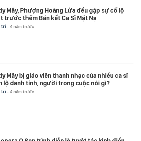
dy Mây, Phượng Hoàng Lửa đều gặp sự cố lộ
t trước thềm Bán kết Ca Sĩ Mặt Nạ
 trí
-
4 năm trước
dy Mây bị giáo viên thanh nhạc của nhiều ca sĩ
m lộ danh tính, người trong cuộc nói gì?
 trí
-
4 năm trước
 opera O Sen trình diễn là tuyệt tác kinh điển