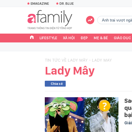
EMAGAZINE
DR. BLUE
Anh trai vượt n
LIFESTYLE
XÃ HỘI
ĐẸP
MẸ & BÉ
GIÁO DỤC
TIN TỨC VỀ LADY MÂY - LADY MAY
Lady Mây
Chia sẻ
Sa
qu
bạ
Giải