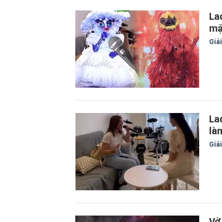
La
mặ
Giải
La
là
Giải
Vở