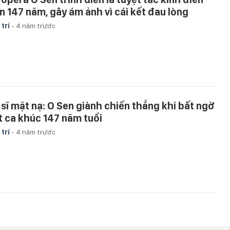
n 147 năm, gây ám ảnh vì cái kết đau lòng
 trí
-
4 năm trước
 sĩ mặt nạ: O Sen giành chiến thắng khi bất ngờ
t ca khúc 147 năm tuổi
 trí
-
4 năm trước