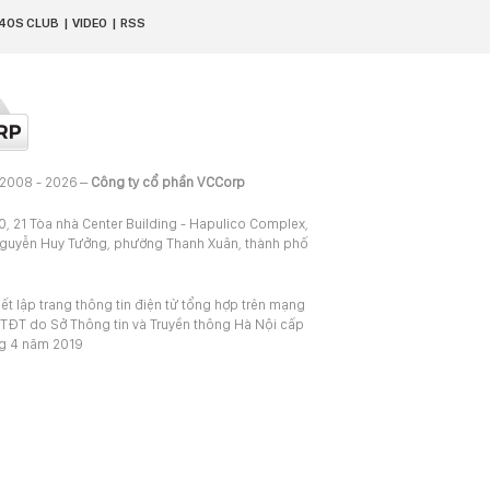
40S CLUB
VIDEO
RSS
 2008 - 2026 –
Công ty cổ phần VCCorp
20, 21 Tòa nhà Center Building - Hapulico Complex,
Nguyễn Huy Tưởng, phường Thanh Xuân, thành phố
iết lập trang thông tin điện tử tổng hợp trên mạng
TĐT do Sở Thông tin và Truyền thông Hà Nội cấp
ng 4 năm 2019