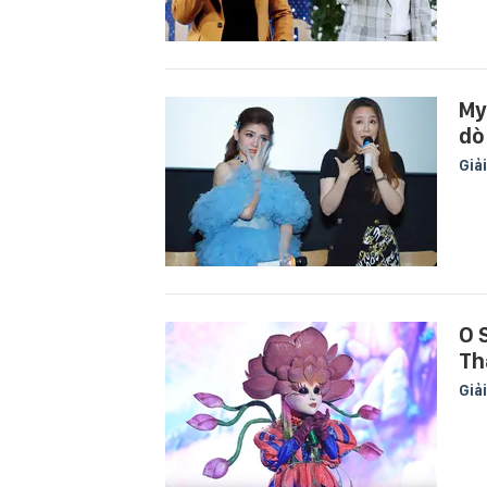
My
dò
Giải
O 
Th
Giải