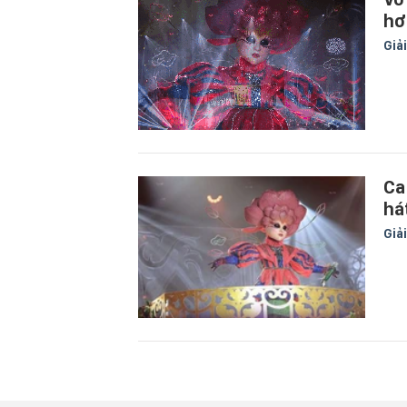
hơ
Giải
Ca
há
Giải