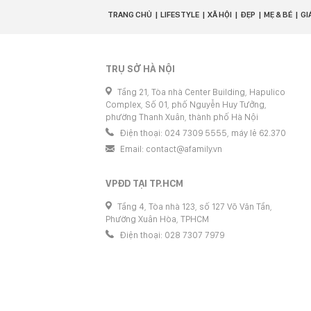
TRANG CHỦ
LIFESTYLE
XÃ HỘI
ĐẸP
MẸ & BÉ
GI
TRỤ SỞ HÀ NỘI
Tầng 21, Tòa nhà Center Building, Hapulico
Complex, Số 01, phố Nguyễn Huy Tưởng,
phường Thanh Xuân, thành phố Hà Nội
Điện thoại: 024 7309 5555, máy lẻ 62.370
Email:
contact@afamily.vn
VPĐD TẠI TP.HCM
Tầng 4, Tòa nhà 123, số 127 Võ Văn Tần,
Phường Xuân Hòa, TPHCM
Điện thoại: 028 7307 7979