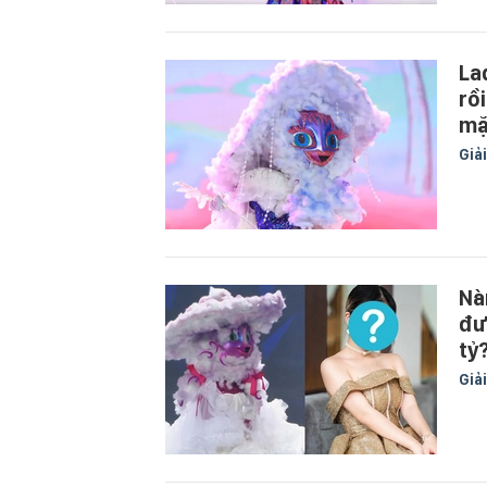
La
rồ
mặ
Giải
Nà
đư
tỷ
Giải