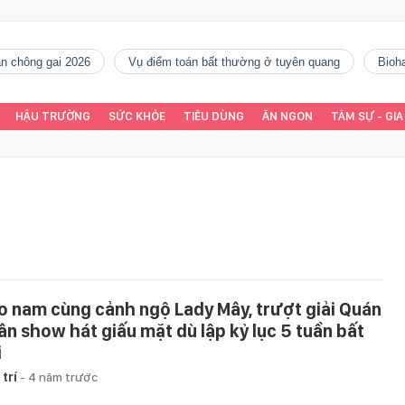
gàn chông gai 2026
vụ điểm toán bất thường ở tuyên quang
Bio
HẬU TRƯỜNG
SỨC KHỎE
TIÊU DÙNG
ĂN NGON
TÂM SỰ - GIA
o nam cùng cảnh ngộ Lady Mây, trượt giải Quán
ân show hát giấu mặt dù lập kỷ lục 5 tuần bất
i
 trí
-
4 năm trước