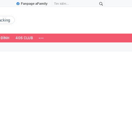
Fanpage aFamily
hacking
 ĐÌNH
40S CLUB