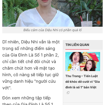
Biểu cảm của Diệu Nhi có phần quá lố
Dĩ nhiên, Diệu Nhi vẫn là một
TIN LIÊN QUAN
trong số những điểm sáng
của Gia Đình Là Số 1 phần 2,
chỉ cần tiết chế đôi chút và
chăm chút hơn về mặt tạo
hình, cô nàng sẽ tiếp tục giữ
Thu Trang – Tiến Luật
vững danh hiệu "người cứu
dở khóc dở cười vì "Gia
đình là số 1" bản Việt
vớt".
Đón xem những tập tiếp
theo của Gia Đình Là Số 1