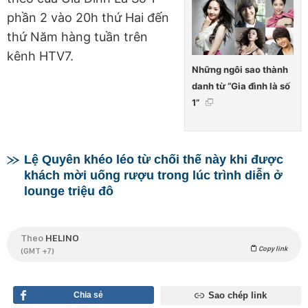
phần 2 vào 20h thứ Hai đến
thứ Năm hàng tuần trên
kênh HTV7.
Những ngôi sao thành
danh từ “Gia đình là số
1”
Lệ Quyên khéo léo từ chối thế này khi được
khách mời uống rượu trong lúc trình diễn ở
lounge triệu đô
Theo
HELINO
Copy link
(GMT +7)
Chia sẻ
Sao chép link