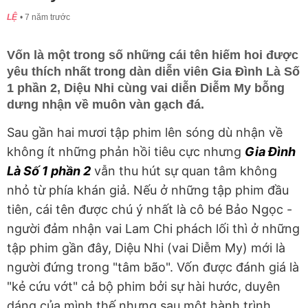
LỆ
7 năm trước
Vốn là một trong số những cái tên hiếm hoi được
yêu thích nhất trong dàn diễn viên Gia Đình Là Số
1 phần 2, Diệu Nhi cùng vai diễn Diễm My bỗng
dưng nhận về muôn vàn gạch đá.
Sau gần hai mươi tập phim lên sóng dù nhận về
không ít những phản hồi tiêu cực nhưng
Gia Đình
Là Số 1 phần 2
vẫn thu hút sự quan tâm không
nhỏ từ phía khán giả. Nếu ở những tập phim đầu
tiên, cái tên được chú ý nhất là cô bé Bảo Ngọc -
người đảm nhận vai Lam Chi phách lối thì ở những
tập phim gần đây, Diệu Nhi (vai Diễm My) mới là
người đứng trong "tâm bão". Vốn được đánh giá là
"kẻ cứu vớt" cả bộ phim bởi sự hài hước, duyên
dáng của mình thế nhưng sau một hành trình