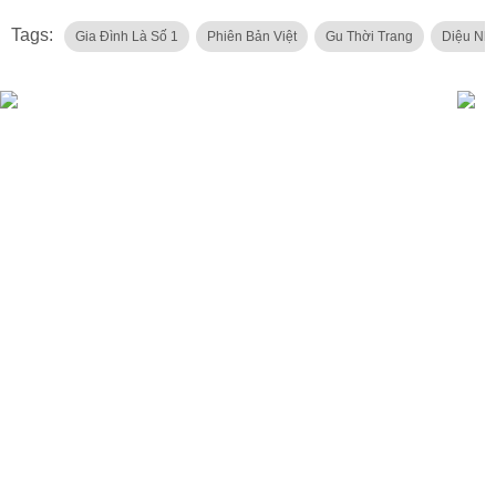
Tags:
Gia Đình Là Số 1
Phiên Bản Việt
Gu Thời Trang
Diệu Nhi