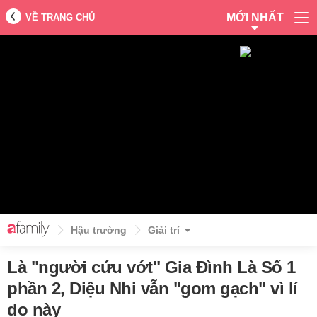
MỚI NHẤT
VỀ TRANG CHỦ
Hậu trường
Giải trí
Là "người cứu vớt" Gia Đình Là Số 1
phần 2, Diệu Nhi vẫn "gom gạch" vì lí
do này