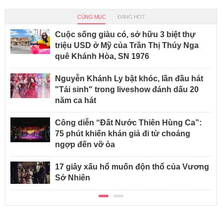
CÙNG MỤC
ĐANG HOT
Cuộc sống giàu có, sở hữu 3 biệt thự
triệu USD ở Mỹ của Trần Thị Thúy Nga
quê Khánh Hòa, SN 1976
Nguyễn Khánh Ly bật khóc, lần đầu hát
"Tái sinh" trong liveshow đánh dấu 20
năm ca hát
Công diễn “Đất Nước Thiên Hùng Ca”:
75 phút khiến khán giả đi từ choáng
ngợp đến vỡ òa
17 giây xấu hổ muốn độn thổ của Vương
Sở Nhiên