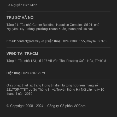
Bà Nguyễn Bích Minh
TRỤ SỞ HÀ NỘI
Tầng 21, Tòa nhà Center Building, Hapulico Complex, Số 01, phố
Nguyễn Huy Tưởng, phường Thanh Xuân, thành phố Hà Nội
Email:
contact@afamily.vn |
Điện thoại:
024 7309 5555, máy lẻ 62.370
VPĐD TẠI TP.HCM
Tầng 4, Tòa nhà 123, số 127 Võ Văn Tần, Phường Xuân Hòa, TPHCM
Điện thoại:
028 7307 7979
Giấy phép thiết lập trang thông tin điện tử tổng hợp trên mạng số
2217/GP-TTĐT do Sở Thông tin và Truyền thông Hà Nội cấp ngày 10
tháng 4 năm 2019
© Copyright 2008 - 2024 – Công ty Cổ phần VCCorp