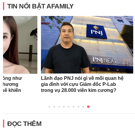
TIN NỔI BẬT AFAMILY
n nóng như
Lãnh đạo PNJ nói gì về mối quan hệ
oa hương
gia đình với cựu Giám đốc P-Lab
 sẽ khiến
trong vụ 28.000 viên kim cương?
ĐỌC THÊM