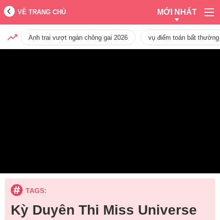
MỚI NHẤT
VỀ TRANG CHỦ
Anh trai vượt ngàn chông gai 2026
vụ điểm toán bất thường
TAGS:
Kỳ Duyên Thi Miss Universe