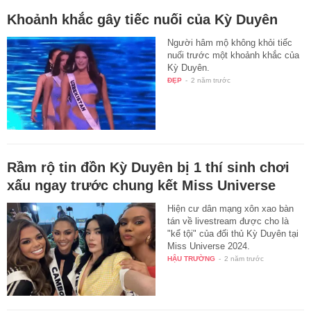
Khoảnh khắc gây tiếc nuối của Kỳ Duyên
Người hâm mộ không khỏi tiếc
nuối trước một khoảnh khắc của
Kỳ Duyên.
ĐẸP
-
2 năm trước
Rầm rộ tin đồn Kỳ Duyên bị 1 thí sinh chơi
xấu ngay trước chung kết Miss Universe
Hiện cư dân mạng xôn xao bàn
tán về livestream được cho là
"kể tội" của đối thủ Kỳ Duyên tại
Miss Universe 2024.
HẬU TRƯỜNG
-
2 năm trước