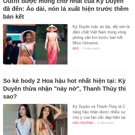
Outfit được mong chờ nhất của Kỳ Duyên
đã đến: Áo dài, nón lá xuất hiện trước thềm
bán kết
Kỳ Duyên mặc áo dài, đội nón lá
đậm chất Việt Nam trong vòng
phỏng vấn kín trước bán kết
Miss Universe.
ĐẸP
-
2 năm trước
So kè body 2 Hoa hậu hot nhất hiện tại: Kỳ
Duyên thừa nhận "nảy nở", Thanh Thủy thì
sao?
Kỳ Duyên và Thanh Thủy là 2
nàng hậu nhận được nhiều sự
chú ý của fan sắc đẹp hiện tại.
HẬU TRƯỜNG
-
2 năm trước