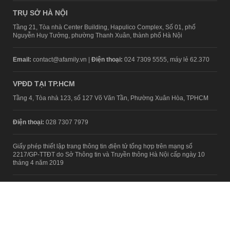
TRỤ SỞ HÀ NỘI
Tầng 21, Tòa nhà Center Building, Hapulico Complex, Số 01, phố
Nguyễn Huy Tưởng, phường Thanh Xuân, thành phố Hà Nội
Email:
contact@afamily.vn |
Điện thoại:
024 7309 5555, máy lẻ 62.370
VPĐD TẠI TP.HCM
Tầng 4, Tòa nhà 123, số 127 Võ Văn Tần, Phường Xuân Hòa, TPHCM
Điện thoại:
028 7307 7979
Giấy phép thiết lập trang thông tin điện tử tổng hợp trên mạng số
2217/GP-TTĐT do Sở Thông tin và Truyền thông Hà Nội cấp ngày 10
tháng 4 năm 2019
© Copyright 2008 - 2024 – Công ty Cổ phần VCCorp
Chính sách bảo mật