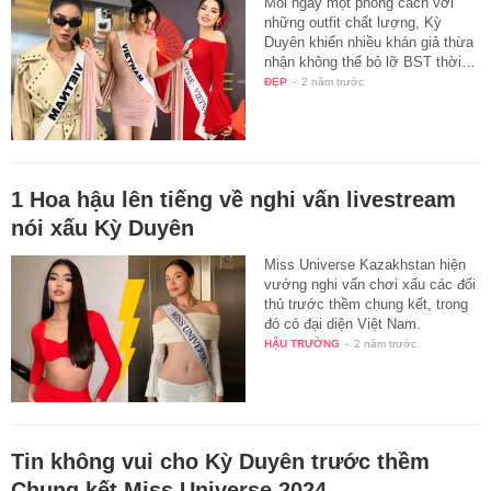
Mỗi ngày một phong cách với
những outfit chất lượng, Kỳ
Duyên khiến nhiều khán giả thừa
nhận không thể bỏ lỡ BST thời…
ĐẸP
-
2 năm trước
1 Hoa hậu lên tiếng về nghi vấn livestream
nói xấu Kỳ Duyên
Miss Universe Kazakhstan hiện
vướng nghi vấn chơi xấu các đối
thủ trước thềm chung kết, trong
đó có đại diện Việt Nam.
HẬU TRƯỜNG
-
2 năm trước
Tin không vui cho Kỳ Duyên trước thềm
Chung kết Miss Universe 2024