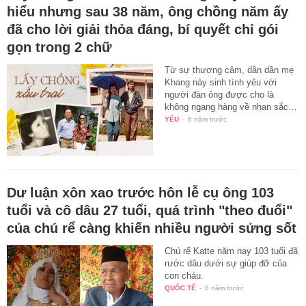
hiểu nhưng sau 38 năm, ông chồng năm ấy
đã cho lời giải thỏa đáng, bí quyết chỉ gói
gọn trong 2 chữ
Từ sự thương cảm, dần dần mẹ
Khang nảy sinh tình yêu với
người đàn ông được cho là
không ngang hàng về nhan sắc…
YÊU
-
6 năm trước
Dư luận xôn xao trước hôn lễ cụ ông 103
tuổi và cô dâu 27 tuổi, quá trình "theo đuổi"
của chú rể càng khiến nhiều người sửng sốt
Chú rể Katte năm nay 103 tuổi đã
rước dâu dưới sự giúp đỡ của
con cháu.
QUỐC TẾ
-
6 năm trước