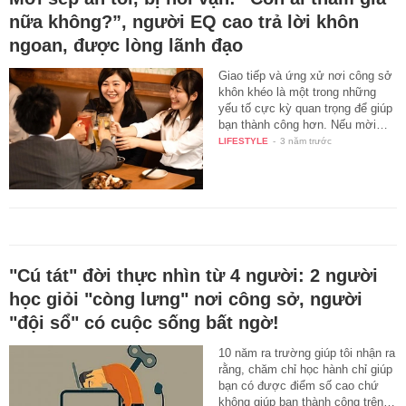
nữa không?”, người EQ cao trả lời khôn
ngoan, được lòng lãnh đạo
Giao tiếp và ứng xử nơi công sở
khôn khéo là một trong những
yếu tố cực kỳ quan trọng để giúp
bạn thành công hơn. Nếu mời…
LIFESTYLE
-
3 năm trước
"Cú tát" đời thực nhìn từ 4 người: 2 người
học giỏi "còng lưng" nơi công sở, người
"đội sổ" có cuộc sống bất ngờ!
10 năm ra trường giúp tôi nhận ra
rằng, chăm chỉ học hành chỉ giúp
bạn có được điểm số cao chứ
không giúp bạn thành công trên…