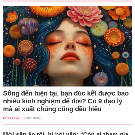
Sống đến hiện tại, bạn đúc kết được bao
nhiêu kinh nghiệm để đời? Có 9 đạo lý
mà ai xuất chúng cũng đều hiểu
LIFESTYLE
-
2 năm trước
Mời sếp ăn tối, bị hỏi vặn: “Còn ai tham gia