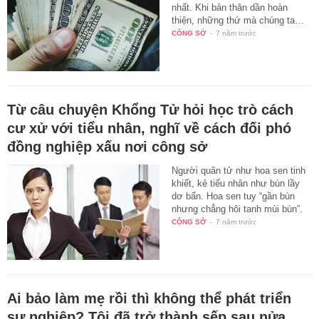
nhất. Khi bản thân dần hoàn
thiện, những thứ mà chúng ta…
CÔNG SỞ
-
7 năm trước
Từ câu chuyện Khổng Tử hỏi học trò cách
cư xử với tiểu nhân, nghĩ về cách đối phó
đồng nghiệp xấu nơi công sở
Người quân tử như hoa sen tinh
khiết, kẻ tiểu nhân như bùn lầy
dơ bẩn. Hoa sen tuy “gần bùn
nhưng chẳng hôi tanh mùi bùn”.
CÔNG SỞ
-
7 năm trước
Ai bảo làm mẹ rồi thì không thể phát triển
sự nghiệp? Tôi đã trở thành sếp sau nửa