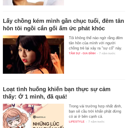
Lấy chồng kém mình gần chục tuổi, đêm tân
hôn tôi ngồi cắn gối ấm ức phát khóc
Tôi không thể nào ngờ rằng đêm
tân hôn của mình với người
chồng trẻ lại xảy ra "sự cố" này.
TÂM SỰ - GIA ĐÌNH
-
7 năm trước
Loạt tình huống khiến bạn thực sự cảm
thấy: Ở 1 mình, đã quá!
Trong vài trường hợp nhất định,
bạn sẽ cầu trời khấn phật đừng
có ai ở bên cạnh cả.
LIFESTYLE
-
7 năm trước