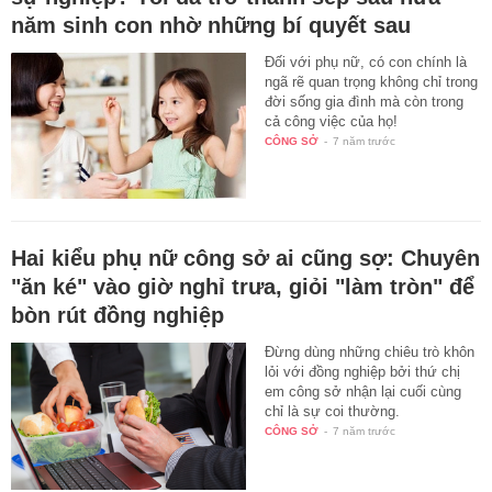
năm sinh con nhờ những bí quyết sau
Đối với phụ nữ, có con chính là
ngã rẽ quan trọng không chỉ trong
đời sống gia đình mà còn trong
cả công việc của họ!
CÔNG SỞ
-
7 năm trước
Hai kiểu phụ nữ công sở ai cũng sợ: Chuyên
"ăn ké" vào giờ nghỉ trưa, giỏi "làm tròn" để
bòn rút đồng nghiệp
Đừng dùng những chiêu trò khôn
lỏi với đồng nghiệp bởi thứ chị
em công sở nhận lại cuối cùng
chỉ là sự coi thường.
CÔNG SỞ
-
7 năm trước