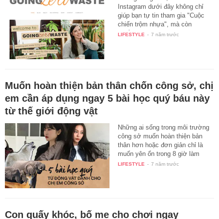
Instagram dưới đây không chỉ
giúp bạn tự tin tham gia "Cuộc
chiến trộm nhựa", mà còn
truyền…
LIFESTYLE
-
7 năm trước
Muốn hoàn thiện bản thân chốn công sở, chị
em cần áp dụng ngay 5 bài học quý báu này
từ thế giới động vật
Những ai sống trong môi trường
công sở muốn hoàn thiện bản
thân hơn hoặc đơn giản chỉ là
muốn yên ổn trong 8 giờ làm
việc…
LIFESTYLE
-
7 năm trước
Con quấy khóc, bố mẹ cho chơi ngay