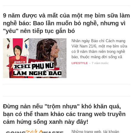
9 năm được và mất của một mẹ bỉm sữa làm
nghề báo: Bao lần muốn bỏ nghề, nhưng vì
"yêu" nên tiếp tục gắn bó
Nhân ngày Báo chí Cách mạng
Việt Nam 21/6, một mẹ bỉm sữa
có 9 năm thâm niên trong nghề
báo, thuộc mảng đời sống xã
hội…
LIFESTYLE
-
7 năm trước
Đừng nản nếu "trộm nhựa" khó khăn quá,
bạn có thể tham khảo các trang web truyền
cảm hứng sống xanh này đây!
Những trang web, tài khoản