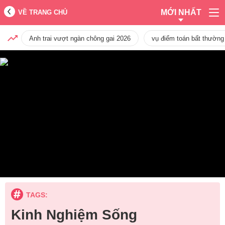
MỚI NHẤT
VỀ TRANG CHỦ
Anh trai vượt ngàn chông gai 2026
vụ điểm toán bất thường
TAGS:
Kinh Nghiệm Sống