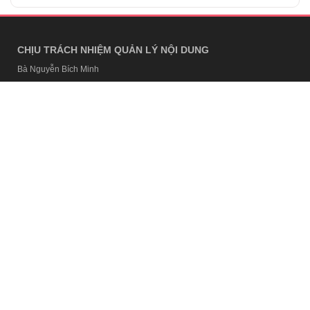
CHỊU TRÁCH NHIỆM QUẢN LÝ NỘI DUNG
Bà Nguyễn Bích Minh
TRỤ SỞ HÀ NỘI
Tầng 21, Tòa nhà Center Building, Hapulico Complex, Số 01, phố
Nguyễn Huy Tưởng, phường Thanh Xuân, thành phố Hà Nội
Email:
contact@afamily.vn |
Điện thoại:
024 7309 5555, máy lẻ 62.370
VPĐD TẠI TP.HCM
Tầng 4, Tòa nhà 123, số 127 Võ Văn Tần, Phường Xuân Hòa, TPHCM
Điện thoại:
028 7307 7979
Giấy phép thiết lập trang thông tin điện tử tổng hợp trên mạng số
2217/GP-TTĐT do Sở Thông tin và Truyền thông Hà Nội cấp ngày 10
tháng 4 năm 2019