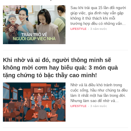
Sau khi trải qua 15 lần đổi người
giúp việc, gia đình này vẫn gặp
không ít thử thách khi mỗi
trường hợp đều có những vấn…
LIFESTYLE
-
3 năm trước
Khi nhờ vả ai đó, người thông minh sẽ
không mời cơm hay biếu quà: 3 món quà
tặng chứng tỏ bậc thầy cao minh!
Nhờ vả là điều khó tránh trong
cuộc sống, hầu như chúng ta đều
làm ít nhất một hai lần trong đời.
Nhưng làm sao để nhờ vả…
LIFESTYLE
-
3 năm trước