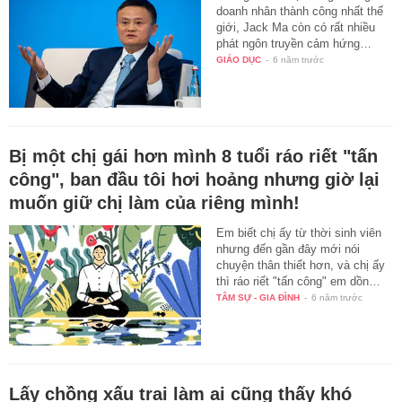
doanh nhân thành công nhất thế
giới, Jack Ma còn có rất nhiều
phát ngôn truyền cảm hứng…
GIÁO DỤC
-
6 năm trước
Bị một chị gái hơn mình 8 tuổi ráo riết "tấn
công", ban đầu tôi hơi hoảng nhưng giờ lại
muốn giữ chị làm của riêng mình!
Em biết chị ấy từ thời sinh viên
nhưng đến gần đây mới nói
chuyện thân thiết hơn, và chị ấy
thì ráo riết "tấn công" em dồn…
TÂM SỰ - GIA ĐÌNH
-
6 năm trước
Lấy chồng xấu trai làm ai cũng thấy khó