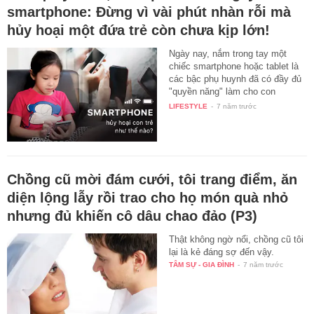
smartphone: Đừng vì vài phút nhàn rỗi mà
hủy hoại một đứa trẻ còn chưa kịp lớn!
Ngày nay, nắm trong tay một
chiếc smartphone hoặc tablet là
các bậc phụ huynh đã có đầy đủ
"quyền năng" làm cho con
mình…
LIFESTYLE
-
7 năm trước
Chồng cũ mời đám cưới, tôi trang điểm, ăn
diện lộng lẫy rồi trao cho họ món quà nhỏ
nhưng đủ khiến cô dâu chao đảo (P3)
Thật không ngờ nổi, chồng cũ tôi
lại là kẻ đáng sợ đến vậy.
TÂM SỰ - GIA ĐÌNH
-
7 năm trước