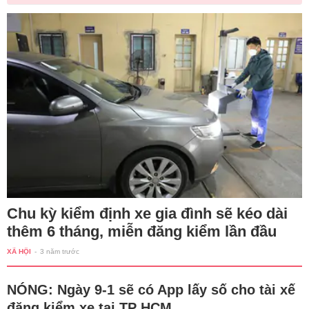
Chu kỳ kiểm định xe gia đình sẽ kéo dài
thêm 6 tháng, miễn đăng kiểm lần đầu
XÃ HỘI
-
3 năm trước
NÓNG: Ngày 9-1 sẽ có App lấy số cho tài xế
đăng kiểm xe tại TP HCM