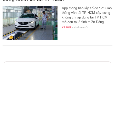
App thông báo lấy số do Sở Giao
thông vận tải TP HCM xây dựng
không chỉ áp dụng tại TP HCM
mà còn tại 8 tỉnh miền Đông
Nam…
XÃ HỘI
-
4 năm trước