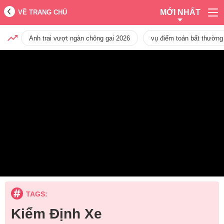
MỚI NHẤT
VỀ TRANG CHỦ
Anh trai vượt ngàn chông gai 2026
vụ điểm toán bất thường
TAGS:
Kiểm Định Xe