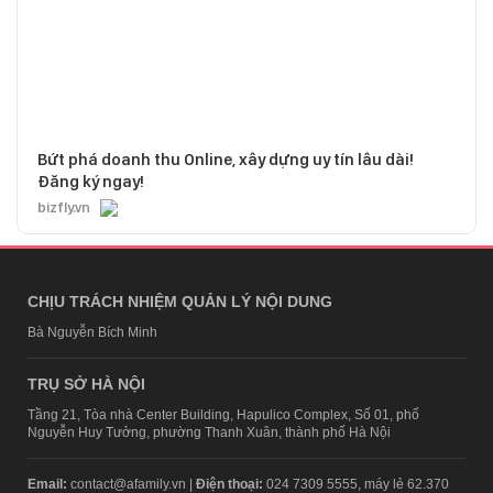
Bứt phá doanh thu Online, xây dựng uy tín lâu dài!
Đăng ký ngay!
bizfly.vn
CHỊU TRÁCH NHIỆM QUẢN LÝ NỘI DUNG
Bà Nguyễn Bích Minh
TRỤ SỞ HÀ NỘI
Tầng 21, Tòa nhà Center Building, Hapulico Complex, Số 01, phố
Nguyễn Huy Tưởng, phường Thanh Xuân, thành phố Hà Nội
Email:
contact@afamily.vn |
Điện thoại:
024 7309 5555, máy lẻ 62.370