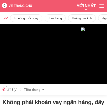
MỚI NHẤT
VỀ TRANG CHỦ
tin nóng mỗi ngày
thời trang
Hoàng gia Anh
dẹp
Tiêu dùng
Không phải khoản vay ngân hàng, đây