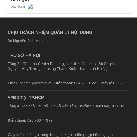
bizfly.vn
CHỊU TRÁCH NHIỆM QUẢN LÝ NỘI DUNG
Bà Nguyễn Bích Minh
TRỤ SỞ HÀ NỘI
Tầng 21, Tòa nhà Center Building, Hapulico Complex, Số 01, phố
Nguyễn Huy Tưởng, phường Thanh Xuân, thành phố Hà Nội
Email:
contact@afamily.vn |
Điện thoại:
024 7309 5555, máy lẻ 62.370
VPĐD TẠI TP.HCM
Tầng 4, Tòa nhà 123, số 127 Võ Văn Tần, Phường Xuân Hòa, TPHCM
Điện thoại:
028 7307 7979
Giấy phép thiết lập trang thông tin điện tử tổng hợp trên mạng số