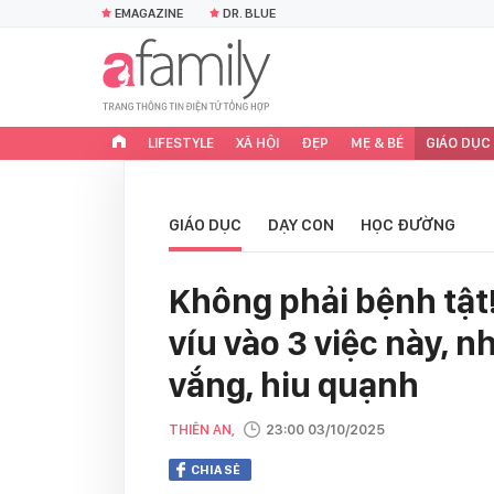
EMAGAZINE
DR. BLUE
LIFESTYLE
XÃ HỘI
ĐẸP
MẸ & BÉ
GIÁO DỤC
GIÁO DỤC
DẠY CON
HỌC ĐƯỜNG
Không phải bệnh tật
víu vào 3 việc này, 
vắng, hiu quạnh
THIÊN AN,
23:00 03/10/2025
CHIA SẺ