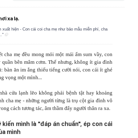
ơi xa lạ.
xuất hiện - Con cái coi cha mẹ như bảo mẫu miễn phí, cha
.."
hết cha mẹ đều mong mỏi một mái ấm sum vầy, con
y quần bên mâm cơm. Thế nhưng, không ít gia đình
: bàn ăn im ắng thiếu tiếng cười nói, con cái ít ghé
ang vọng một mình...
nhà cửa lạnh lẽo không phải bệnh tật hay khoảng
nh cha mẹ - những người từng là trụ cột gia đình vô
rong cách tương tác, âm thầm đẩy người thân ra xa.
ý kiến mình là "đáp án chuẩn", ép con cái
ủa mình