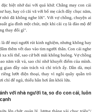
 đặc biệt nhớ dai với quá khứ. Chẳng may con cái
hư hay, hay có cãi vã với bố mẹ cách đây chục năm,
ừ nhỏ đã không nghe lời". Với vợ chồng, chuyện ai
suất gia đình một chút, một khi cãi cọ là đào mộ để
ng thay đổi gì".
 là để mọi người rút kinh nghiệm, nhưng không hay
ư đâm thêm vết dao vào tim người thân. Con cái nghe
ũ xa xôi thế, sao cứ bới mãi không buông. Vợ chồng
 bao năm vất vả, sao chỉ nhớ khuyết điểm của mình.
 gian đầy oán trách và chỉ trích ấy. Dần dà, mọi
riêng lướt điện thoại, thay vì ngồi quây quần trò
i chỉ để ngủ, thiếu hẳn hơi ấm khói lửa.
ánh với nhà người ta, so đo con cái, luôn
 cạnh
vừa lên chức quản lý, lương tháng vài chục triệu"/