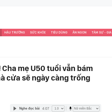
HẬU TRƯỜNG
SỨC KHỎE
TIÊU DÙNG
ĂN NGON
TÂM SỰ - GIA
! Cha mẹ U50 tuổi vẫn bám
nhà cửa sẽ ngày càng trống
4:07
Nghe đọc bài