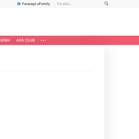
Fanpage aFamily
 ĐÌNH
40S CLUB