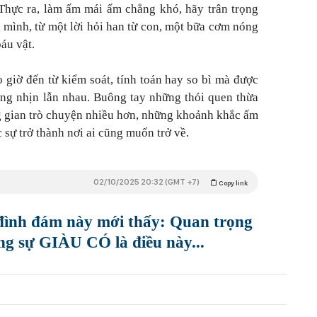
 Thực ra, làm ấm mái ấm chẳng khó, hãy trân trọng
 mình, từ một lời hỏi han từ con, một bữa cơm nóng
báu vật.
 giờ đến từ kiểm soát, tính toán hay so bì mà được
ờng nhịn lẫn nhau. Buông tay những thói quen thừa
ng gian trò chuyện nhiều hơn, những khoảnh khắc ấm
 sự trở thành nơi ai cũng muốn trở về.
02/10/2025 20:32 (GMT +7)
Copy link
 đình đám này mới thấy: Quan trọng
ong sự GIÀU CÓ là điều này...