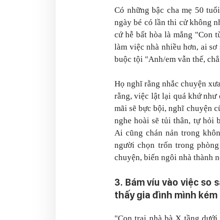
Có những bậc cha mẹ 50 tuổi
ngày bé có lần thi cử không n
cứ hễ bất hòa là mắng "Con t
làm việc nhà nhiều hơn, ai sơ 
buộc tội "Anh/em vẫn thế, chẳ
Họ nghĩ rằng nhắc chuyện xưa
rằng, việc lật lại quá khứ nh
mãi sẽ bực bội, nghĩ chuyện c
nghe hoài sẽ tủi thân, tự hỏi
Ai cũng chán nản trong không
người chọn trốn trong phòng 
chuyện, biến ngôi nhà thành nơ
3. Bám víu vào việc so s
thấy gia đình mình kém
"Con trai nhà bà X tầng dưới 