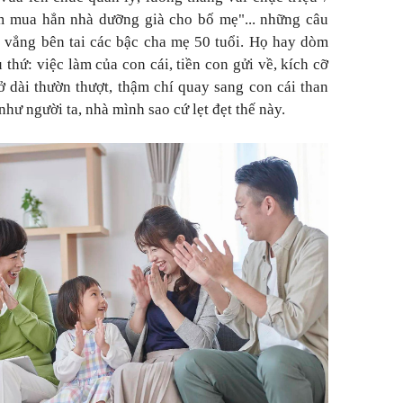
 mua hẳn nhà dưỡng già cho bố mẹ"... những câu
 vẳng bên tai các bậc cha mẹ 50 tuổi. Họ hay dòm
thứ: việc làm của con cái, tiền con gửi về, kích cỡ
ở dài thườn thượt, thậm chí quay sang con cái than
hư người ta, nhà mình sao cứ lẹt đẹt thế này.