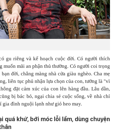
có gu riêng và kế hoạch cuộc đời. Có người thích
ng muốn mãi an phận thủ thường. Có người coi trọng
a bạn đời, chẳng màng nhà cửa giàu nghèo. Cha mẹ
úng, liên tục phủ nhận lựa chọn của con, tưởng là "vì
 không đặt cảm xúc của con lên hàng đầu. Lâu dần,
cũng bị bác bỏ, ngại chia sẻ cuộc sống, về nhà chỉ
 gia đình nguội lạnh như gió heo may.
lại quá khứ, bới móc lỗi lầm, dùng chuyện
thân