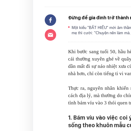
Đừng để gia đình trở thành n
Một kiểu "BẤT HIẾU" mới âm thầm 
mẹ thì cười: "Chuyện nên làm mà.
Khi bước sang tuổi 50, hầu 
cái thường xuyên ghé về quâ
dần mất đi sự náo nhiệt xưa cũ
nhà hơn, chỉ còn tiếng ti vi v
Thực ra, nguyên nhân khiến 
cách địa lý, mà thường do chí
tình bám víu vào 3 thói quen t
1. Bám víu vào việc coi 
sống theo khuôn mẫu c