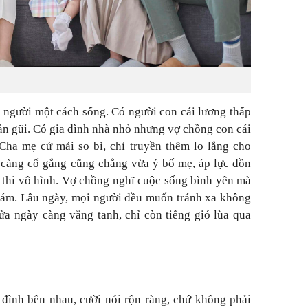
người một cách sống. Có người con cái lương thấp
ần gũi. Có gia đình nhà nhỏ nhưng vợ chồng con cái
Cha mẹ cứ mải so bì, chỉ truyền thêm lo lắng cho
 càng cố gắng cũng chẳng vừa ý bố mẹ, áp lực dồn
c thi vô hình. Vợ chồng nghĩ cuộc sống bình yên mà
 u ám. Lâu ngày, mọi người đều muốn tránh xa không
cửa ngày càng vắng tanh, chỉ còn tiếng gió lùa qua
đình bên nhau, cười nói rộn ràng, chứ không phải