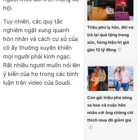
hội.
Tuy nhiên, các quy tắc
Triệu phú ly hôn, đòi vợ
nghiêm ngặt xung quanh
trả lại quà tặng trang
hôn nhân và cách cư xử của
sức, hàng hiệu trị giá
cô ấy thường xuyên khiến
gần 12 tỷ đồng
mọi người phải kinh ngạc.
Rất nhiều người muốn nói lên
ý kiến của họ trong các bình
luận trên video của Soudi.
Con gái triệu phú sống
xa hoa và cuộc hôn
nhân với ông chồng chỉ
thích mua đồ giảm giá