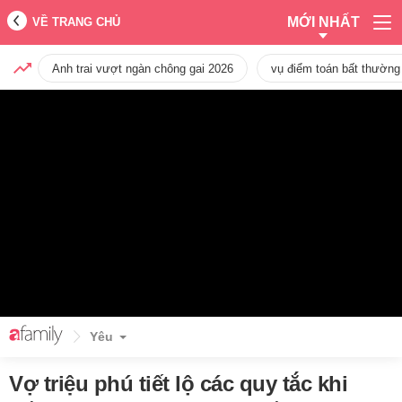
MỚI NHẤT
VỀ TRANG CHỦ
Anh trai vượt ngàn chông gai 2026
vụ điểm toán bất thường
Yêu
Vợ triệu phú tiết lộ các quy tắc khi