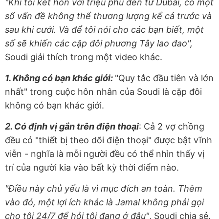
"Khi tôi kết hôn với triệu phú đến từ Dubai, có một
số vấn đề không thể thương lượng kể cả trước và
sau khi cưới. Và để tôi nói cho các bạn biết, một
số sẽ khiến các cặp đôi phương Tây lao đao",
Soudi giải thích trong một video khác.
1. Không có bạn khác giới:
"Quy tắc đầu tiên và lớn
nhất" trong cuộc hôn nhân của Soudi là cặp đôi
không có bạn khác giới.
2. Có định vị gắn trên điện thoại
: Cả 2 vợ chồng
đều có "thiết bị theo dõi điện thoại" được bật vĩnh
viễn - nghĩa là mỗi người đều có thể nhìn thấy vị
trí của người kia vào bất kỳ thời điểm nào.
"Điều này chủ yếu là vì mục đích an toàn. Thêm
vào đó, một lợi ích khác là Jamal không phải gọi
cho tôi 24/7 để hỏi tôi đang ở đâu"
, Soudi chia sẻ.