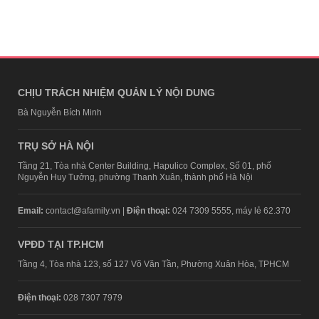
CHỊU TRÁCH NHIỆM QUẢN LÝ NỘI DUNG
Bà Nguyễn Bích Minh
TRỤ SỞ HÀ NỘI
Tầng 21, Tòa nhà Center Building, Hapulico Complex, Số 01, phố
Nguyễn Huy Tưởng, phường Thanh Xuân, thành phố Hà Nội
Email:
contact@afamily.vn |
Điện thoại:
024 7309 5555, máy lẻ 62.370
VPĐD TẠI TP.HCM
Tầng 4, Tòa nhà 123, số 127 Võ Văn Tần, Phường Xuân Hòa, TPHCM
Điện thoại:
028 7307 7979