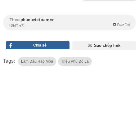
Theo
phunuvietnam.vn
Copy link
(GMT +7)
Chia sẻ
Sao chép link
Tags:
Làm Dâu Hào Môn
Triệu Phú Đô La