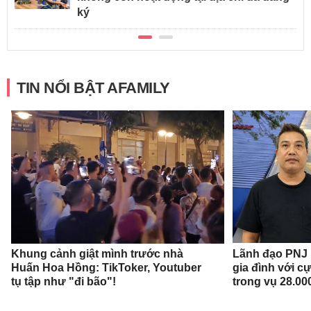
ký
TIN NỔI BẬT AFAMILY
Khung cảnh giật mình trước nhà
Lãnh đạo PNJ n
Huấn Hoa Hồng: TikToker, Youtuber
gia đình với c
tụ tập như "đi bão"!
trong vụ 28.00