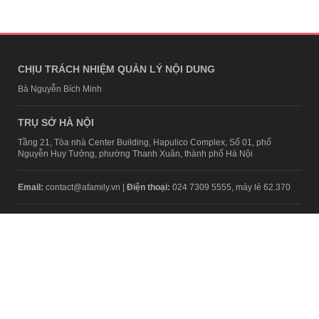
CHỊU TRÁCH NHIỆM QUẢN LÝ NỘI DUNG
Bà Nguyễn Bích Minh
TRỤ SỞ HÀ NỘI
Tầng 21, Tòa nhà Center Building, Hapulico Complex, Số 01, phố
Nguyễn Huy Tưởng, phường Thanh Xuân, thành phố Hà Nội
Email:
contact@afamily.vn |
Điện thoại:
024 7309 5555, máy lẻ 62.370
VPĐD TẠI TP.HCM
Tầng 4, Tòa nhà 123, số 127 Võ Văn Tần, Phường Xuân Hòa, TPHCM
Điện thoại:
028 7307 7979
Giấy phép thiết lập trang thông tin điện tử tổng hợp trên mạng số