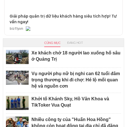
Giải pháp quản trị dữ liệu khách hàng siêu tích hợp! Tư
vấn ngay!
bizfly.vn
CÙNG MỤC
ĐANG HOT
Xe khách chở 18 người lao xuống hố sâu
ở Quảng Trị
Vụ người phụ nữ bị nghi can 62 tuổi đâm
trọng thương khi đi chợ: Hé lộ mối quan
hệ và nguồn cơn
Khởi tố Khánh Sky, Hồ Văn Khoa và
TikToker Vua Quạt
Nhiều công ty của "Huấn Hoa Hồng"
không còn hoạt động tại địa chỉ đã đăng