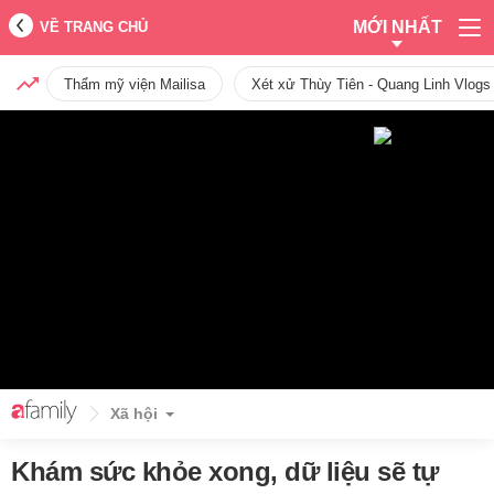
MỚI NHẤT
VỀ TRANG CHỦ
Thẩm mỹ viện Mailisa
Xét xử Thùy Tiên - Quang Linh Vlogs
Xã hội
Khám sức khỏe xong, dữ liệu sẽ tự