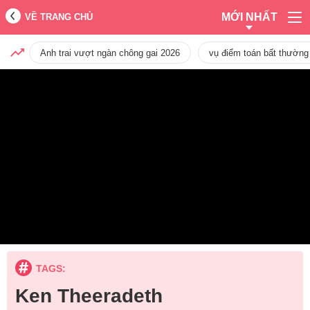
MỚI NHẤT
VỀ TRANG CHỦ
Anh trai vượt ngàn chông gai 2026
vụ điểm toán bất thường
TAGS:
Ken Theeradeth