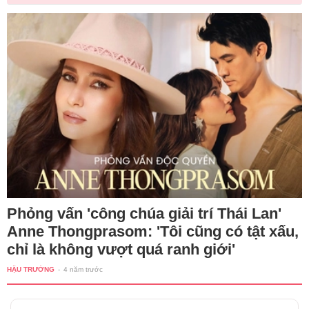
Phỏng vấn 'công chúa giải trí Thái Lan'
Anne Thongprasom: 'Tôi cũng có tật xấu,
chỉ là không vượt quá ranh giới'
HẬU TRƯỜNG
-
4 năm trước