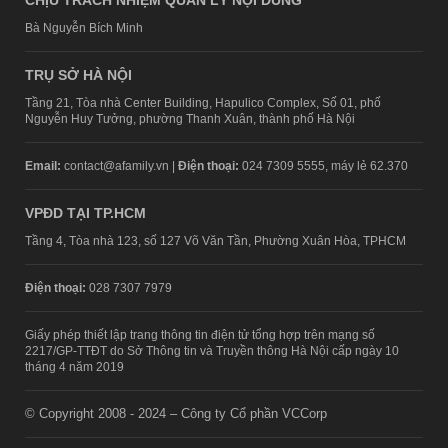
CHỊU TRÁCH NHIỆM QUẢN LÝ NỘI DUNG
Bà Nguyễn Bích Minh
TRỤ SỞ HÀ NỘI
Tầng 21, Tòa nhà Center Building, Hapulico Complex, Số 01, phố
Nguyễn Huy Tưởng, phường Thanh Xuân, thành phố Hà Nội
Email:
contact@afamily.vn |
Điện thoại:
024 7309 5555, máy lẻ 62.370
VPĐD TẠI TP.HCM
Tầng 4, Tòa nhà 123, số 127 Võ Văn Tần, Phường Xuân Hòa, TPHCM
Điện thoại:
028 7307 7979
Giấy phép thiết lập trang thông tin điện tử tổng hợp trên mạng số
2217/GP-TTĐT do Sở Thông tin và Truyền thông Hà Nội cấp ngày 10
tháng 4 năm 2019
© Copyright 2008 - 2024 – Công ty Cổ phần VCCorp