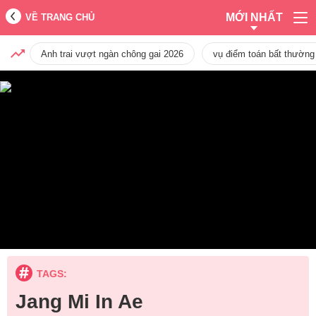
MỚI NHẤT
VỀ TRANG CHỦ
Anh trai vượt ngàn chông gai 2026
vụ điểm toán bất thường
TAGS:
Jang Mi In Ae