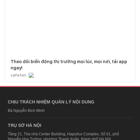
Theo dõi biến động thị trường mọi lúc, mọi nơi, tải app
ngay!
cafef.vn
CHỊU TRÁCH NHIỆM QUẢN LÝ NỘI DUNG
Bà Nguyễn Bích Minh
TRỤ SỞ HÀ NỘI
Tầng 21, Tòa nhà Center Building, Hapulico Complex, Số 01, phố
Nguyễn Huy Tưởng, phường Thanh Xuân, thành phố Hà Nội