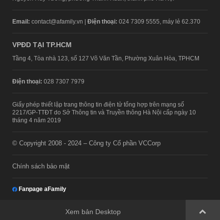
Email:
contact@afamily.vn |
Điện thoại:
024 7309 5555, máy lẻ 62.370
VPĐD TẠI TP.HCM
Tầng 4, Tòa nhà 123, số 127 Võ Văn Tần, Phường Xuân Hòa, TPHCM
Điện thoại:
028 7307 7979
Giấy phép thiết lập trang thông tin điện tử tổng hợp trên mạng số
2217/GP-TTĐT do Sở Thông tin và Truyền thông Hà Nội cấp ngày 10
tháng 4 năm 2019
© Copyright 2008 - 2024 – Công ty Cổ phần VCCorp
Chính sách bảo mật
Fanpage aFamily
Xem bản Desktop