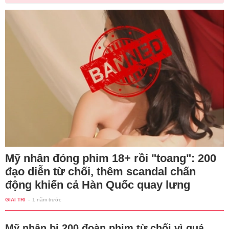
Mỹ nhân đóng phim 18+ rồi "toang": 200
đạo diễn từ chối, thêm scandal chấn
động khiến cả Hàn Quốc quay lưng
GIẢI TRÍ
-
1 năm trước
Mỹ nhân bị 200 đoàn phim từ chối vì quá