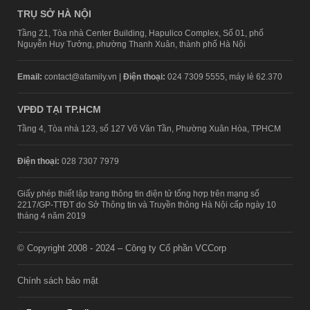
TRỤ SỞ HÀ NỘI
Tầng 21, Tòa nhà Center Building, Hapulico Complex, Số 01, phố
Nguyễn Huy Tưởng, phường Thanh Xuân, thành phố Hà Nội
Email:
contact@afamily.vn |
Điện thoại:
024 7309 5555, máy lẻ 62.370
VPĐD TẠI TP.HCM
Tầng 4, Tòa nhà 123, số 127 Võ Văn Tần, Phường Xuân Hòa, TPHCM
Điện thoại:
028 7307 7979
Giấy phép thiết lập trang thông tin điện tử tổng hợp trên mạng số
2217/GP-TTĐT do Sở Thông tin và Truyền thông Hà Nội cấp ngày 10
tháng 4 năm 2019
© Copyright 2008 - 2024 – Công ty Cổ phần VCCorp
Chính sách bảo mật