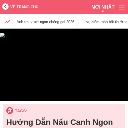
MỚI NHẤT
VỀ TRANG CHỦ
Anh trai vượt ngàn chông gai 2026
vụ điểm toán bất thường
TAGS:
Hướng Dẫn Nấu Canh Ngon