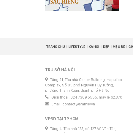
TRANG CHỦ
LIFESTYLE
XÃ HỘI
ĐẸP
MẸ & BÉ
GI
TRỤ SỞ HÀ NỘI
Tầng 21, Tòa nhà Center Building, Hapulico
Complex, Số 01, phố Nguyễn Huy Tưởng,
phường Thanh Xuân, thành phố Hà Nội
Điện thoại: 024 7309 5555, máy lẻ 62.370
Email:
contact@afamily.vn
VPĐD TẠI TP.HCM
Tầng 4, Tòa nhà 123, số 127 Võ Văn Tần,