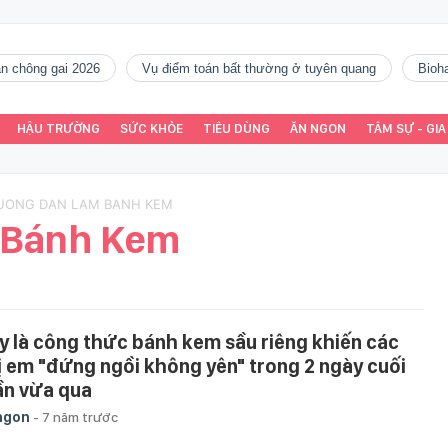
gàn chông gai 2026
vụ điểm toán bất thường ở tuyên quang
Bio
HẬU TRƯỜNG
SỨC KHỎE
TIÊU DÙNG
ĂN NGON
TÂM SỰ - GIA
HUONG DAN LAM BANH KEM
 Bánh Kem
y là công thức bánh kem sầu riêng khiến các
ị em "đứng ngồi không yên" trong 2 ngày cuối
ần vừa qua
ngon
-
7 năm trước