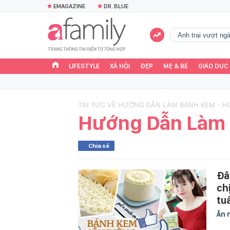
EMAGAZINE
DR. BLUE
Anh trai vượt n
LIFESTYLE
XÃ HỘI
ĐẸP
MẸ & BÉ
GIÁO DỤC
TIN TỨC VỀ HƯỚNG DẪN LÀM BÁNH KEM - 
Hướng Dẫn Làm
Chia sẻ
Đâ
ch
tu
Ăn 