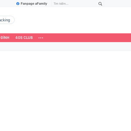
Fanpage aFamily
hacking
 ĐÌNH
40S CLUB