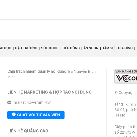
ÁO DỤC
HẬU TRƯỜNG
SỨC KHỎE
TIÊU DÙNG
ĂN NGON
TÂM SỰ - GIA ĐÌNH
Chịu trách nhiệm quản lý nội dung:
Bà Nguyễn Bích
Minh.
LIÊN HỆ MARKETING & HỢP TÁC NỘI DUNG
© Copyright
marketing@afamily.vn
Tầng 17, 19, 
Số 01, phố 
CHAT VỚI TƯ VẤN VIÊN
Hà Nội
Giấy phép th
LIÊN HỆ QUẢNG CÁO
số 2217/GP-T