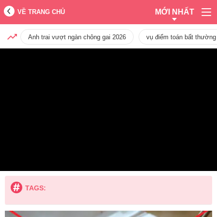
MỚI NHẤT
VỀ TRANG CHỦ
Anh trai vượt ngàn chông gai 2026
vụ điểm toán bất thường
TAGS: