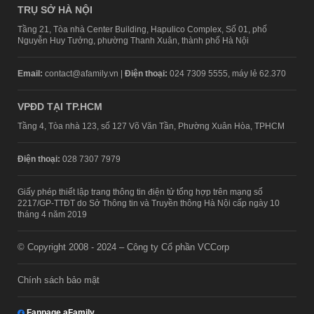
TRỤ SỞ HÀ NỘI
Tầng 21, Tòa nhà Center Building, Hapulico Complex, Số 01, phố
Nguyễn Huy Tưởng, phường Thanh Xuân, thành phố Hà Nội
Email:
contact@afamily.vn |
Điện thoại:
024 7309 5555, máy lẻ 62.370
VPĐD TẠI TP.HCM
Tầng 4, Tòa nhà 123, số 127 Võ Văn Tần, Phường Xuân Hòa, TPHCM
Điện thoại:
028 7307 7979
Giấy phép thiết lập trang thông tin điện tử tổng hợp trên mạng số
2217/GP-TTĐT do Sở Thông tin và Truyền thông Hà Nội cấp ngày 10
tháng 4 năm 2019
© Copyright 2008 - 2024 – Công ty Cổ phần VCCorp
Chính sách bảo mật
Fanpage aFamily