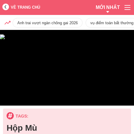
MỚI NHẤT
VỀ TRANG CHỦ
Anh trai vượt ngàn chông gai 2026
vụ điểm toán bất thường
TAGS:
Hộp Mù