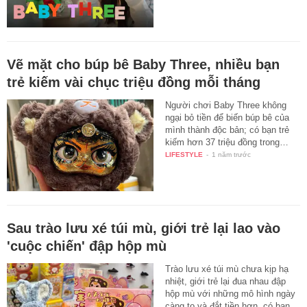
Vẽ mặt cho búp bê Baby Three, nhiều bạn
trẻ kiếm vài chục triệu đồng mỗi tháng
Người chơi Baby Three không
ngại bỏ tiền để biến búp bê của
mình thành độc bản; có bạn trẻ
kiếm hơn 37 triệu đồng trong…
LIFESTYLE
-
1 năm trước
Sau trào lưu xé túi mù, giới trẻ lại lao vào
'cuộc chiến' đập hộp mù
Trào lưu xé túi mù chưa kịp hạ
nhiệt, giới trẻ lại đua nhau đập
hộp mù với những mô hình ngày
càng to và đắt tiền hơn, có bạn…