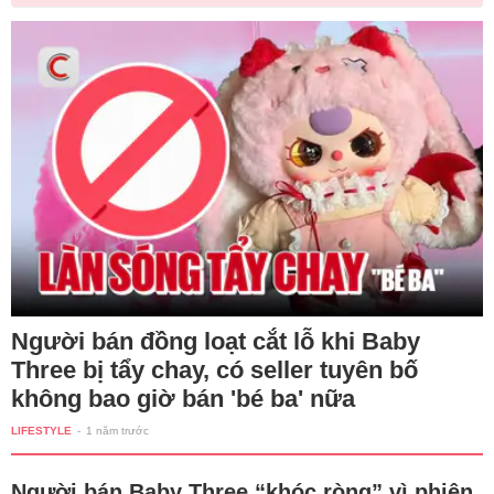
Người bán đồng loạt cắt lỗ khi Baby
Three bị tẩy chay, có seller tuyên bố
không bao giờ bán 'bé ba' nữa
LIFESTYLE
-
1 năm trước
Người bán Baby Three “khóc ròng” vì phiên