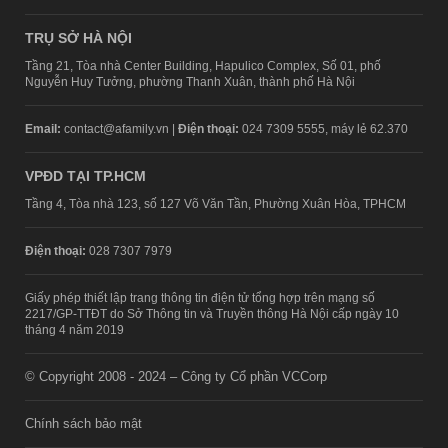
TRỤ SỞ HÀ NỘI
Tầng 21, Tòa nhà Center Building, Hapulico Complex, Số 01, phố
Nguyễn Huy Tưởng, phường Thanh Xuân, thành phố Hà Nội
Email:
contact@afamily.vn |
Điện thoại:
024 7309 5555, máy lẻ 62.370
VPĐD TẠI TP.HCM
Tầng 4, Tòa nhà 123, số 127 Võ Văn Tần, Phường Xuân Hòa, TPHCM
Điện thoại:
028 7307 7979
Giấy phép thiết lập trang thông tin điện tử tổng hợp trên mạng số
2217/GP-TTĐT do Sở Thông tin và Truyền thông Hà Nội cấp ngày 10
tháng 4 năm 2019
© Copyright 2008 - 2024 – Công ty Cổ phần VCCorp
Chính sách bảo mật