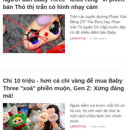
bản Thỏ thị trấn có hình nhạy cảm
Trên các tuyến đường Phạm Văn
Đồng (TP Thủ Đức) hay Phan
Văn Trị (quận Gò Vấp) trước đây
có rất nhiều điểm bán Baby
Three…
LIFESTYLE
-
1 năm trước
Chi 10 triệu - hơn cả chỉ vàng để mua Baby
Three "xoá" phiền muộn, Gen Z: Xứng đáng
mà!
Ngoài niềm vui trước mắt khi xé
túi mù, họ còn xem đó như là
một cách chữa lành cho chính
mình.
LIFESTYLE
-
1 năm trước