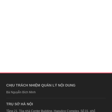
CHỊU TRÁCH NHIỆM QUẢN LÝ NỘI DUNG
Bà Nguyễn Bích Minh
TRỤ SỞ HÀ NỘI
Tầng 21, Tòa nhà Center Building, Hapulico Complex, Số 01, phố