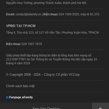
Nguyễn Huy Tưởng, phường Thanh Xuân, thành phố Hà Nội
Email:
contact@afamily.vn |
Điện thoại:
024 7309 5555, máy lẻ 62.370
VPĐD TẠI TP.HCM
Tầng 4, Tòa nhà 123, số 127 Võ Văn Tần, Phường Xuân Hòa, TPHCM
Điện thoại:
028 7307 7979
Giấy phép thiết lập trang thông tin điện tử tổng hợp trên mạng số
2217/GP-TTĐT do Sở Thông tin và Truyền thông Hà Nội cấp ngày 10
tháng 4 năm 2019
© Copyright 2008 - 2024 – Công ty Cổ phần VCCorp
Chính sách bảo mật
Fanpage aFamily
Xem bản Desktop