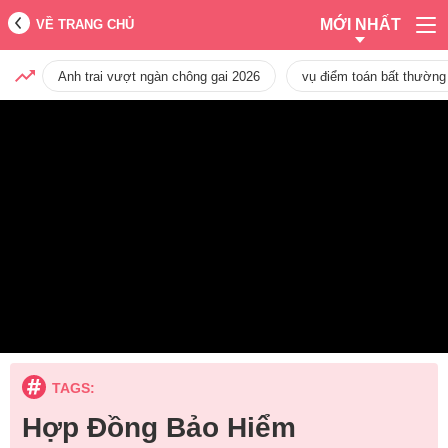
MỚI NHẤT
VỀ TRANG CHỦ
Anh trai vượt ngàn chông gai 2026
vụ điểm toán bất thường
TAGS:
Hợp Đồng Bảo Hiểm