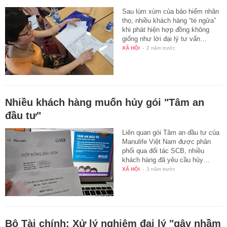
Sau lùm xùm của bảo hiểm nhân
thọ, nhiều khách hàng “té ngửa”
khi phát hiện hợp đồng không
giống như lời đại lý tư vấn…
XÃ HỘI
-
2 năm trước
Nhiều khách hàng muốn hủy gói "Tâm an
đầu tư"
Liên quan gói Tâm an đầu tư của
Manulife Việt Nam được phân
phối qua đối tác SCB, nhiều
khách hàng đã yêu cầu hủy…
XÃ HỘI
-
3 năm trước
Bộ Tài chính: Xử lý nghiêm đại lý "gây nhầm