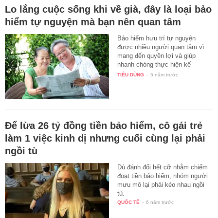
Lo lắng cuộc sống khi về già, đây là loại bảo
hiểm tự nguyện mà bạn nên quan tâm
Bảo hiểm hưu trí tự nguyện
được nhiều người quan tâm vì
mang đến quyền lợi và giúp
nhanh chóng thực hiện kế
hoạch…
TIÊU DÙNG
-
5 năm trước
Để lừa 26 tỷ đồng tiền bảo hiểm, cô gái trẻ
làm 1 việc kinh dị nhưng cuối cùng lại phải
ngồi tù
Dù đánh đổi hết cỡ nhằm chiếm
đoạt tiền bảo hiểm, nhóm người
mưu mô lại phải kéo nhau ngồi
tù.
QUỐC TẾ
-
6 năm trước