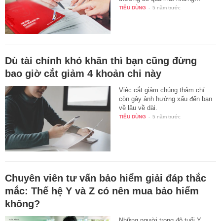
TIÊU DÙNG
-
5 năm trước
Dù tài chính khó khăn thì bạn cũng đừng
bao giờ cắt giảm 4 khoản chi này
Việc cắt giảm chúng thậm chí
còn gây ảnh hưởng xấu đến bạn
về lâu về dài.
TIÊU DÙNG
-
5 năm trước
Chuyên viên tư vấn bảo hiểm giải đáp thắc
mắc: Thế hệ Y và Z có nên mua bảo hiểm
không?
Những người trong độ tuổi Y