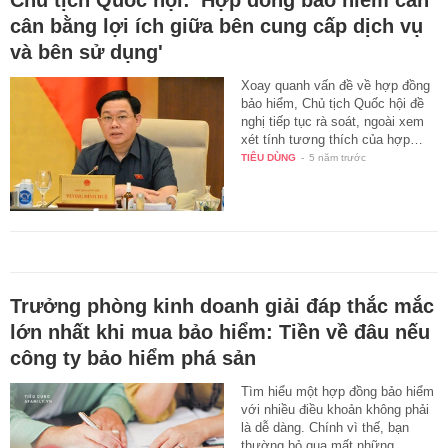
Chủ tịch Quốc hội: 'Hợp đồng bảo hiểm cần
cân bằng lợi ích giữa bên cung cấp dịch vụ
và bên sử dụng'
Xoay quanh vấn đề về hợp đồng
bảo hiểm, Chủ tịch Quốc hội đề
nghị tiếp tục rà soát, ngoài xem
xét tính tương thích của hợp…
TIÊU DÙNG
-
5 năm trước
Trưởng phòng kinh doanh giải đáp thắc mắc
lớn nhất khi mua bảo hiểm: Tiền về đâu nếu
công ty bảo hiểm phá sản
Tìm hiểu một hợp đồng bảo hiểm
với nhiều điều khoản không phải
là dễ dàng. Chính vì thế, bạn
thường bỏ qua mất những…