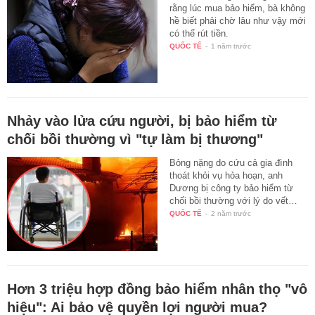
rằng lúc mua bảo hiểm, bà không
hề biết phải chờ lâu như vậy mới
có thể rút tiền.
QUỐC TẾ
-
1 năm trước
Nhảy vào lửa cứu người, bị bảo hiểm từ
chối bồi thường vì "tự làm bị thương"
Bỏng nặng do cứu cả gia đình
thoát khỏi vụ hỏa hoạn, anh
Dương bị công ty bảo hiểm từ
chối bồi thường với lý do vết…
QUỐC TẾ
-
2 năm trước
Hơn 3 triệu hợp đồng bảo hiểm nhân thọ "vô
hiệu": Ai bảo vệ quyền lợi người mua?