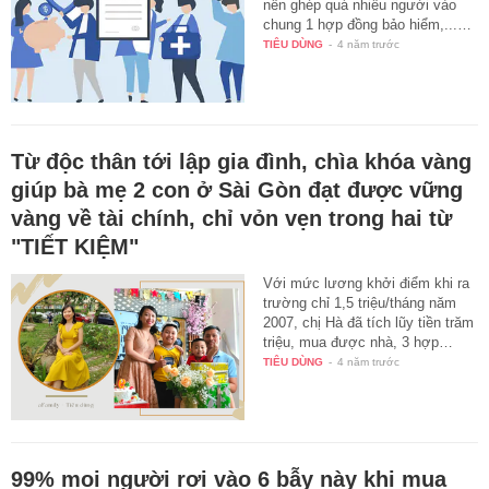
nên ghép quá nhiều người vào
chung 1 hợp đồng bảo hiểm,...…
TIÊU DÙNG
-
4 năm trước
Từ độc thân tới lập gia đình, chìa khóa vàng
giúp bà mẹ 2 con ở Sài Gòn đạt được vững
vàng về tài chính, chỉ vỏn vẹn trong hai từ
"TIẾT KIỆM"
Với mức lương khởi điểm khi ra
trường chỉ 1,5 triệu/tháng năm
2007, chị Hà đã tích lũy tiền trăm
triệu, mua được nhà, 3 hợp…
TIÊU DÙNG
-
4 năm trước
99% mọi người rơi vào 6 bẫy này khi mua