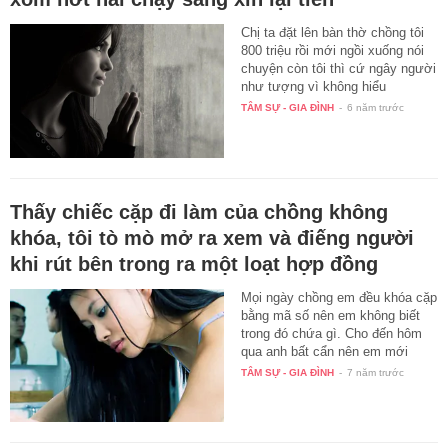
Chị ta đặt lên bàn thờ chồng tôi
800 triệu rồi mới ngồi xuống nói
chuyện còn tôi thì cứ ngây người
như tượng vì không hiểu
chuyện…
TÂM SỰ - GIA ĐÌNH
-
6 năm trước
Thấy chiếc cặp đi làm của chồng không
khóa, tôi tò mò mở ra xem và điếng người
khi rút bên trong ra một loạt hợp đồng
Mọi ngày chồng em đều khóa cặp
bằng mã số nên em không biết
trong đó chứa gì. Cho đến hôm
qua anh bất cẩn nên em mới
mở…
TÂM SỰ - GIA ĐÌNH
-
7 năm trước