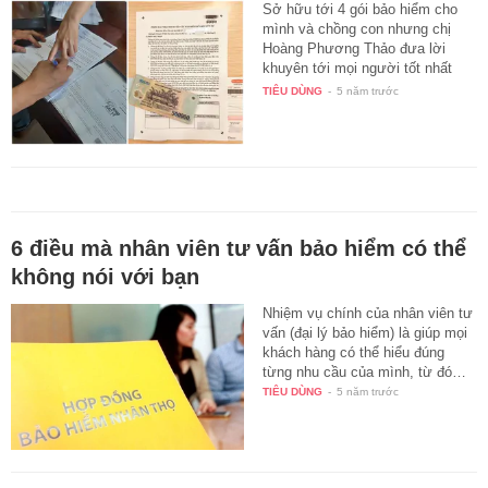
Sở hữu tới 4 gói bảo hiểm cho
mình và chồng con nhưng chị
Hoàng Phương Thảo đưa lời
khuyên tới mọi người tốt nhất
chỉ…
TIÊU DÙNG
-
5 năm trước
6 điều mà nhân viên tư vấn bảo hiểm có thể
không nói với bạn
Nhiệm vụ chính của nhân viên tư
vấn (đại lý bảo hiểm) là giúp mọi
khách hàng có thể hiểu đúng
từng nhu cầu của mình, từ đó…
TIÊU DÙNG
-
5 năm trước