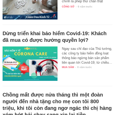
chính là phép thử chân thật
nhất…
CÔNG SỞ
-
6 năm trước
Dừng triển khai bảo hiểm Covid-19: Khách
đã mua có được hưởng quyền lợi?
Ngay sau chỉ đạo của Thủ tướng,
các công ty bảo hiểm đồng loạt
thông báo ngừng bán sản phẩm
liên quan tới Covid-19, từ chiều…
MUA SẮM
-
6 năm trước
Chồng mất được nửa tháng thì một đoàn
người đến nhà tặng cho mẹ con tôi 800
triệu, khi tôi còn đang ngơ ngác thì chị hàng
xóm hớt hải chạy sang xin lại tiền