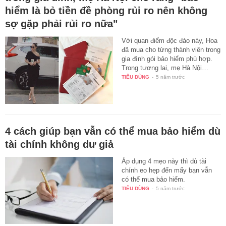
hiểm là bỏ tiền đề phòng rủi ro nên không
sợ gặp phải rủi ro nữa"
Với quan điểm độc đáo này, Hoa
đã mua cho từng thành viên trong
gia đình gói bảo hiểm phù hợp.
Trong tương lai, mẹ Hà Nội…
TIÊU DÙNG
-
5 năm trước
4 cách giúp bạn vẫn có thể mua bảo hiểm dù
tài chính không dư giả
Áp dụng 4 mẹo này thì dù tài
chính eo hẹp đến mấy bạn vẫn
có thể mua bảo hiểm.
TIÊU DÙNG
-
5 năm trước