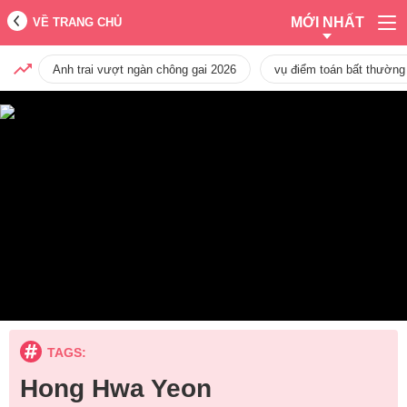
MỚI NHẤT
VỀ TRANG CHỦ
Anh trai vượt ngàn chông gai 2026
vụ điểm toán bất thường
TAGS:
Hong Hwa Yeon