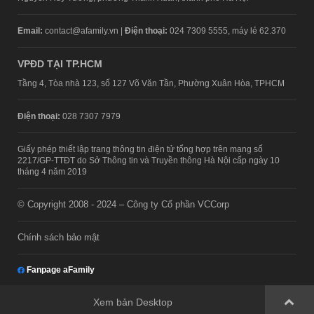
Email:
contact@afamily.vn |
Điện thoại:
024 7309 5555, máy lẻ 62.370
VPĐD TẠI TP.HCM
Tầng 4, Tòa nhà 123, số 127 Võ Văn Tần, Phường Xuân Hòa, TPHCM
Điện thoại:
028 7307 7979
Giấy phép thiết lập trang thông tin điện tử tổng hợp trên mạng số
2217/GP-TTĐT do Sở Thông tin và Truyền thông Hà Nội cấp ngày 10
tháng 4 năm 2019
© Copyright 2008 - 2024 – Công ty Cổ phần VCCorp
Chính sách bảo mật
Fanpage aFamily
Xem bản Desktop