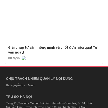
Giải pháp tư vấn thông minh và chốt đơn hiệu quả! Tư
vấn ngay!
bizfly.vn
CHỊU TRÁCH NHIỆM QUẢN LÝ NỘI DUNG
Bà Nguyễn Bích Minh
TRỤ SỞ HÀ NỘI
Tầng 21, Tòa nhà Center Building, Hapulico Complex, Số 01, phố
Nguyễn Huy Tưởng, phường Thanh Xuân, thành phố Hà Nội