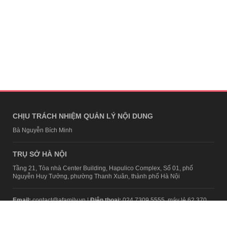
CHỊU TRÁCH NHIỆM QUẢN LÝ NỘI DUNG
Bà Nguyễn Bích Minh
TRỤ SỞ HÀ NỘI
Tầng 21, Tòa nhà Center Building, Hapulico Complex, Số 01, phố
Nguyễn Huy Tưởng, phường Thanh Xuân, thành phố Hà Nội
Email:
contact@afamily.vn |
Điện thoại:
024 7309 5555, máy lẻ 62.370
VPĐD TẠI TP.HCM