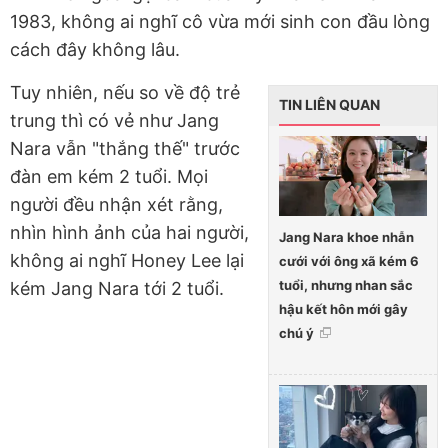
1983, không ai nghĩ cô vừa mới sinh con đầu lòng
cách đây không lâu.
Tuy nhiên, nếu so về độ trẻ
TIN LIÊN QUAN
trung thì có vẻ như Jang
Nara vẫn "thắng thế" trước
đàn em kém 2 tuổi. Mọi
người đều nhận xét rằng,
nhìn hình ảnh của hai người,
Jang Nara khoe nhẫn
không ai nghĩ Honey Lee lại
cưới với ông xã kém 6
tuổi, nhưng nhan sắc
kém Jang Nara tới 2 tuổi.
hậu kết hôn mới gây
chú ý