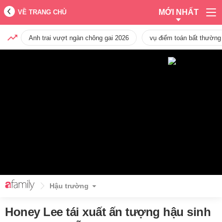
MỚI NHẤT
VỀ TRANG CHỦ
Anh trai vượt ngàn chông gai 2026
vụ điểm toán bất thường
Hậu trường
Honey Lee tái xuất ấn tượng hậu sinh