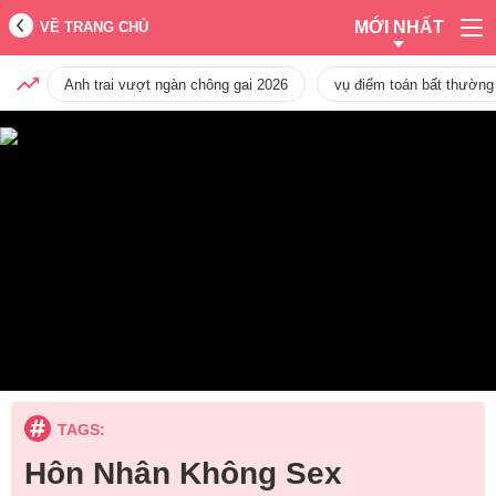
MỚI NHẤT
VỀ TRANG CHỦ
Anh trai vượt ngàn chông gai 2026
vụ điểm toán bất thường
TAGS:
Hôn Nhân Không Sex