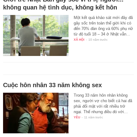
không quan hệ tình dục, không kết hôn
Một kết quả khảo sát mới đây đã
gây sốc trên toàn thế giới khi có
đến 70% đàn ông và 60% phụ nữ
từ độ tuổi 18 – 34 ở Nhật vẫn…
XÃ HỘI
-
10 năm trước
Cuộc hôn nhân 33 năm không sex
Trong 33 năm hôn nhân không
sex, người vợ cho biết cả hai đã
phải đối mặt với rất nhiều trở
ngại. Thế nhưng điều đó với…
YÊU
-
11 năm trước