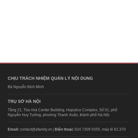
CHỊU TRÁCH NHIỆM QUẢN LÝ NỘI DUNG
Bà Nguyễn Bích Minh
TRỤ SỞ HÀ NỘI
Tầng 21, Tòa nhà Center Building, Hapulico Complex, Số 01, phố
Nguyễn Huy Tưởng, phường Thanh Xuân, thành phố Hà Nội
Email:
contact@afamily.vn |
Điện thoại:
024 7309 5555, máy lẻ 62.370