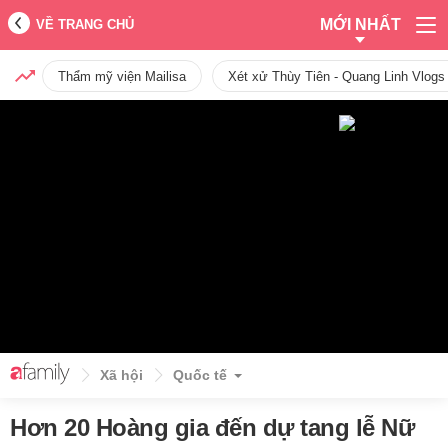
MỚI NHẤT
VỀ TRANG CHỦ
Thẩm mỹ viện Mailisa
Xét xử Thùy Tiên - Quang Linh Vlogs
Xã hội
Quốc tế
Hơn 20 Hoàng gia đến dự tang lễ Nữ