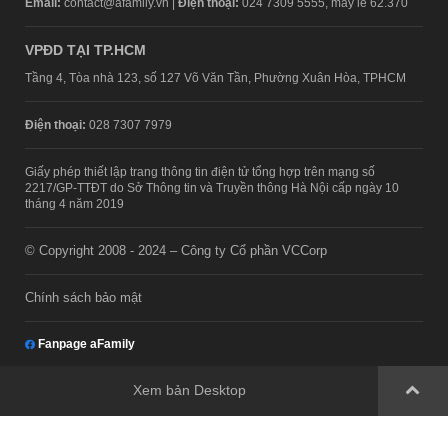
Email:
contact@afamily.vn |
Điện thoại:
024 7309 5555, máy lẻ 62.370
VPĐD TẠI TP.HCM
Tầng 4, Tòa nhà 123, số 127 Võ Văn Tần, Phường Xuân Hòa, TPHCM
Điện thoại:
028 7307 7979
Giấy phép thiết lập trang thông tin điện tử tổng hợp trên mạng số
2217/GP-TTĐT do Sở Thông tin và Truyền thông Hà Nội cấp ngày 10
tháng 4 năm 2019
© Copyright 2008 - 2024 – Công ty Cổ phần VCCorp
Chính sách bảo mật
Fanpage aFamily
Xem bản Desktop