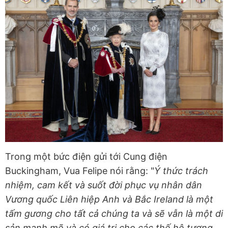
Trong một bức điện gửi tới Cung điện
Buckingham, Vua Felipe nói rằng: "
Ý thức trách
nhiệm, cam kết và suốt đời phục vụ nhân dân
Vương quốc Liên hiệp Anh và Bắc Ireland là một
tấm gương cho tất cả chúng ta và sẽ vẫn là một di
sản mạnh mẽ và có giá trị cho các thế hệ tương