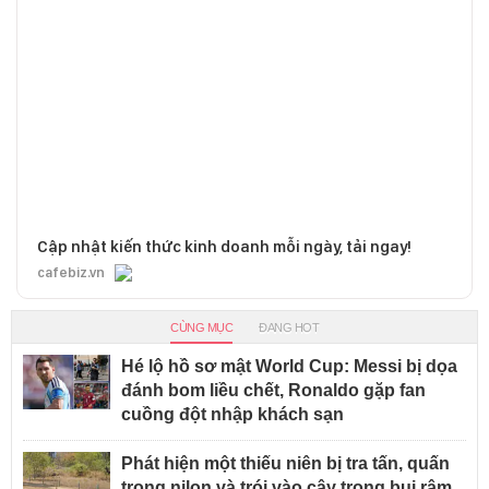
Cập nhật kiến thức kinh doanh mỗi ngày, tải ngay!
cafebiz.vn
CÙNG MỤC
ĐANG HOT
Hé lộ hồ sơ mật World Cup: Messi bị dọa
đánh bom liều chết, Ronaldo gặp fan
cuồng đột nhập khách sạn
Phát hiện một thiếu niên bị tra tấn, quấn
trong nilon và trói vào cây trong bụi rậm