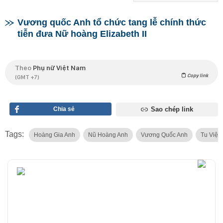
Vương quốc Anh tổ chức tang lễ chính thức
tiễn đưa Nữ hoàng Elizabeth II
Theo
Phụ nữ Việt Nam
Copy link
(GMT +7)
Chia sẻ
Sao chép link
Tags:
Hoàng Gia Anh
Nũ Hoàng Anh
Vương Quốc Anh
Tu Viện