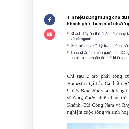
Tín hiệu đáng mừng cho du 
khách ghé thăm nhờ chương 
Khách Tây ăn thử "đặc sản nhảy t
vẻ bề ngoài!
Giới trẻ đổ về Y Tý tránh nóng, s
Theo chân "chị bán gạo" Linh Đặng 
người ở xa muốn ăn thử không d
Chỉ sau 2 tập phát sóng c
Homestay tại Lào Cai bất ngờ 
9.
Gia Đình Haha
là chương tr
sĩ đang được nhiều bạn tr
Khánh, Bùi Công Nam và Rhym
nghiệm cuộc sống và sinh hoạ