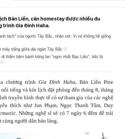
lịch Bản Liền, căn homestay được nhiều du
trình Gia Đình Haha.
anh tách" của người Tây Bắc, nhận xét: Vị nó không hề giống
ăn mây trắng giữa đại ngàn Tây Bắc
đi thẩm tiệm bánh bông lan "ngon nhất Bạc Liêu", tiếc là
ễ
ủa chương trình
Gia Đình Haha
, Bản Liền Pine
nổi tiếng và kín lịch đặt phòng đến tháng 8, tháng
ình truyền hình thực tế có sự tham gia của các nghệ
ẻ yêu thích như Jun Phạm, Ngọc Thanh Tâm, Duy
astic. Những nghệ sĩ sẽ có 7 ngày 6 đêm để trải
t cùng người dân bản làng.