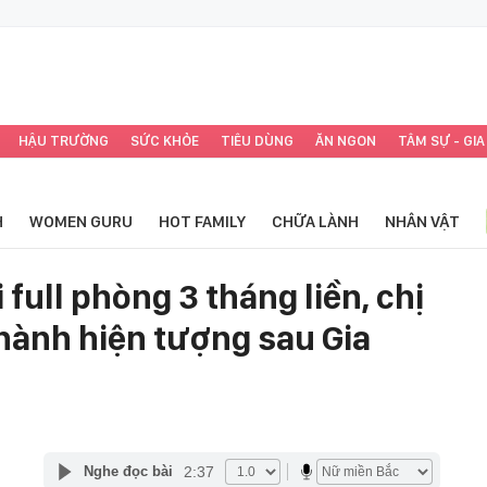
HẬU TRƯỜNG
SỨC KHỎE
TIÊU DÙNG
ĂN NGON
TÂM SỰ - GIA
H
WOMEN GURU
HOT FAMILY
CHỮA LÀNH
NHÂN VẬT
full phòng 3 tháng liền, chị
thành hiện tượng sau Gia
2:37
Nghe đọc bài