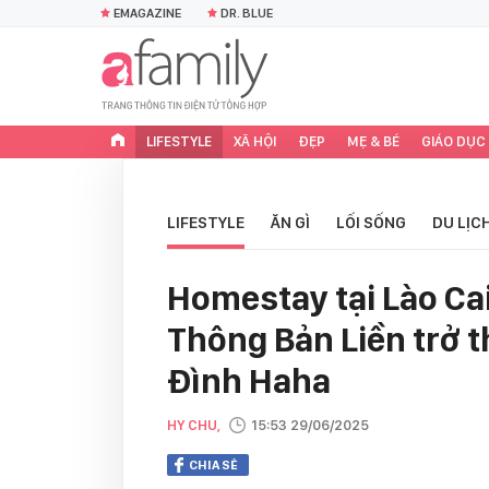
EMAGAZINE
DR. BLUE
LIFESTYLE
XÃ HỘI
ĐẸP
MẸ & BÉ
GIÁO DỤC
LIFESTYLE
ĂN GÌ
LỐI SỐNG
DU LỊC
Homestay tại Lào Cai 
Thông Bản Liền trở 
Đình Haha
HY CHU,
15:53 29/06/2025
CHIA SẺ