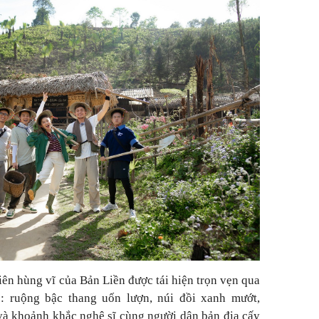
iên hùng vĩ của Bản Liền được tái hiện trọn vẹn qua
: ruộng bậc thang uốn lượn, núi đồi xanh mướt,
à khoảnh khắc nghệ sĩ cùng người dân bản địa cấy