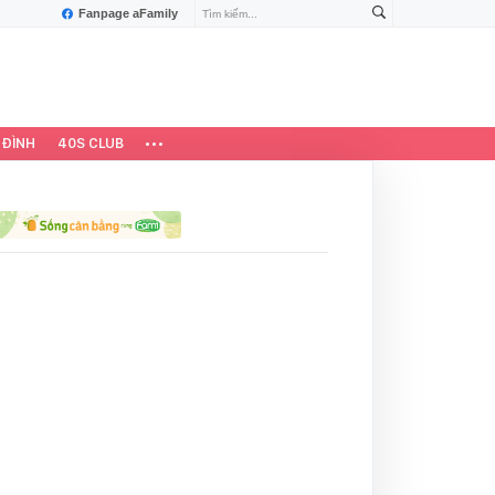
Fanpage aFamily
 ĐÌNH
40S CLUB