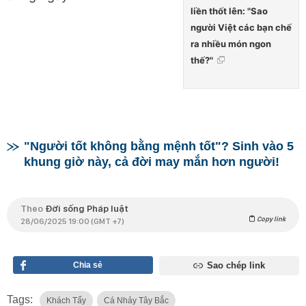
liền thốt lên: "Sao
người Việt các bạn chế
ra nhiều món ngon
thế?"
"Người tốt không bằng mệnh tốt"? Sinh vào 5
khung giờ này, cả đời may mắn hơn người!
Theo
Đời sống Pháp luật
Copy link
28/06/2025 19:00 (GMT +7)
Chia sẻ
Sao chép link
Tags:
Khách Tấy
Cá Nhảy Tây Bắc