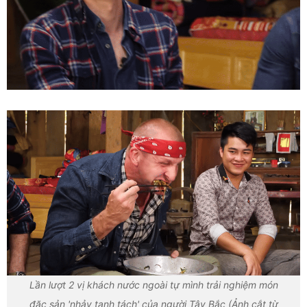
Lần lượt 2 vị khách nước ngoài tự mình trải nghiệm món
đặc sản 'nhảy tanh tách' của người Tây Bắc (Ảnh cắt từ