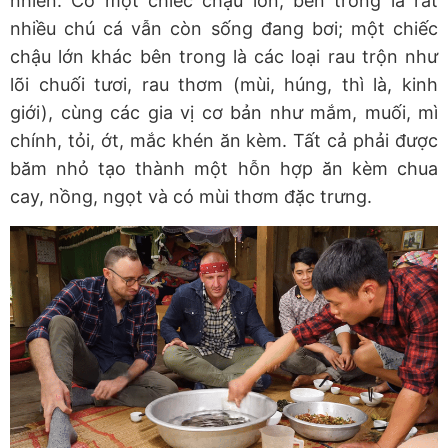
nhiên. Có một chiếc chậu lớn, bên trong là rất
nhiều chú cá vẫn còn sống đang bơi; một chiếc
chậu lớn khác bên trong là các loại rau trộn như
lõi chuối tươi, rau thơm (mùi, húng, thì là, kinh
giới), cùng các gia vị cơ bản như mắm, muối, mì
chính, tỏi, ớt, mắc khén ăn kèm. Tất cả phải được
băm nhỏ tạo thành một hỗn hợp ăn kèm chua
cay, nồng, ngọt và có mùi thơm đặc trưng.