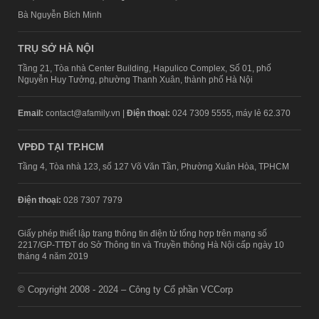
Bà Nguyễn Bích Minh
TRỤ SỞ HÀ NỘI
Tầng 21, Tòa nhà Center Building, Hapulico Complex, Số 01, phố
Nguyễn Huy Tưởng, phường Thanh Xuân, thành phố Hà Nội
Email:
contact@afamily.vn |
Điện thoại:
024 7309 5555, máy lẻ 62.370
VPĐD TẠI TP.HCM
Tầng 4, Tòa nhà 123, số 127 Võ Văn Tần, Phường Xuân Hòa, TPHCM
Điện thoại:
028 7307 7979
Giấy phép thiết lập trang thông tin điện tử tổng hợp trên mạng số
2217/GP-TTĐT do Sở Thông tin và Truyền thông Hà Nội cấp ngày 10
tháng 4 năm 2019
© Copyright 2008 - 2024 – Công ty Cổ phần VCCorp