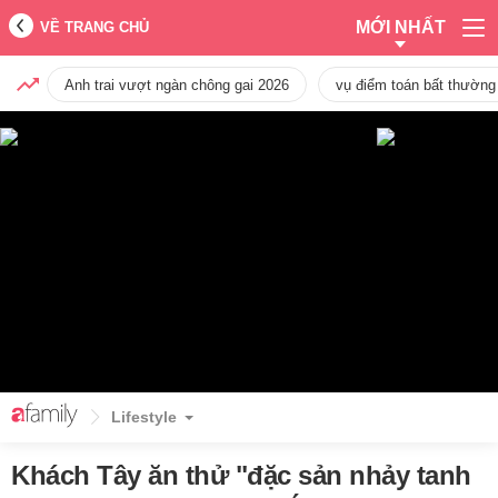
MỚI NHẤT
VỀ TRANG CHỦ
Anh trai vượt ngàn chông gai 2026
vụ điểm toán bất thường
Lifestyle
Khách Tây ăn thử "đặc sản nhảy tanh