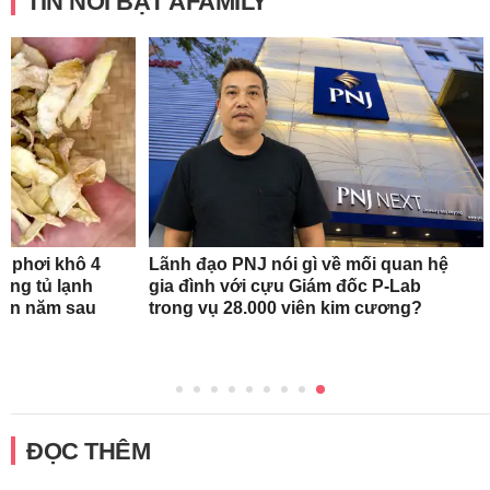
TIN NỔI BẬT AFAMILY
n phơi khô 4
Lãnh đạo PNJ nói gì về mối quan hệ
rong tủ lạnh
gia đình với cựu Giám đốc P-Lab
tận năm sau
trong vụ 28.000 viên kim cương?
ĐỌC THÊM