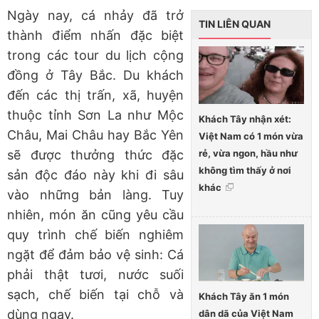
Ngày nay, cá nhảy đã trở
TIN LIÊN QUAN
thành điểm nhấn đặc biệt
trong các tour du lịch cộng
đồng ở Tây Bắc. Du khách
đến các thị trấn, xã, huyện
thuộc tỉnh Sơn La như Mộc
Khách Tây nhận xét:
Châu, Mai Châu hay Bắc Yên
Việt Nam có 1 món vừa
rẻ, vừa ngon, hầu như
sẽ được thưởng thức đặc
không tìm thấy ở nơi
sản độc đáo này khi đi sâu
khác
vào những bản làng. Tuy
nhiên, món ăn cũng yêu cầu
quy trình chế biến nghiêm
ngặt để đảm bảo vệ sinh: Cá
phải thật tươi, nước suối
sạch, chế biến tại chỗ và
Khách Tây ăn 1 món
dùng ngay.
dân dã của Việt Nam