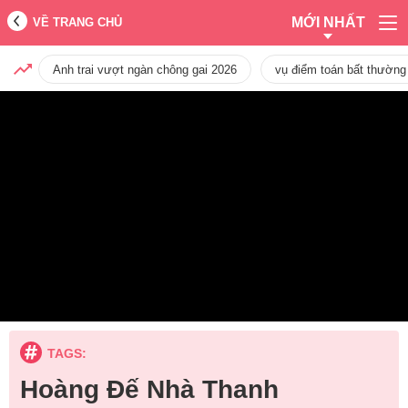
MỚI NHẤT
VỀ TRANG CHỦ
Anh trai vượt ngàn chông gai 2026
vụ điểm toán bất thường
TAGS:
Hoàng Đế Nhà Thanh