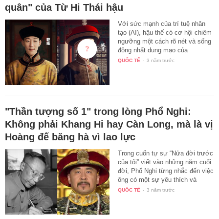
quân" của Từ Hi Thái hậu
Với sức mạnh của trí tuệ nhân
tạo (AI), hậu thế có cơ hội chiêm
ngưỡng một cách rõ nét và sống
động nhất dung mạo của
những…
QUỐC TẾ
-
3 năm trước
"Thần tượng số 1" trong lòng Phổ Nghi:
Không phải Khang Hi hay Càn Long, mà là vị
Hoàng đế băng hà vì lao lực
Trong cuốn tự sự “Nửa đời trước
của tôi” viết vào những năm cuối
đời, Phổ Nghi từng nhắc đến việc
ông có một sự yêu thích và
sùng…
QUỐC TẾ
-
3 năm trước