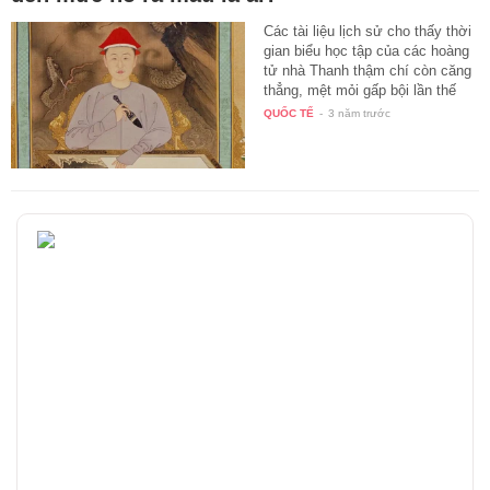
Các tài liệu lịch sử cho thấy thời
gian biểu học tập của các hoàng
tử nhà Thanh thậm chí còn căng
thẳng, mệt mỏi gấp bội lần thế
hệ…
QUỐC TẾ
-
3 năm trước