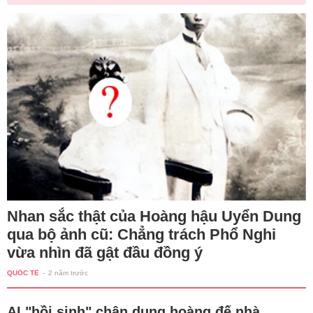
Nhan sắc thật của Hoàng hậu Uyển Dung
qua bộ ảnh cũ: Chẳng trách Phổ Nghi
vừa nhìn đã gật đầu đồng ý
QUỐC TẾ
-
2 năm trước
AI "hồi sinh" chân dung hoàng đế nhà