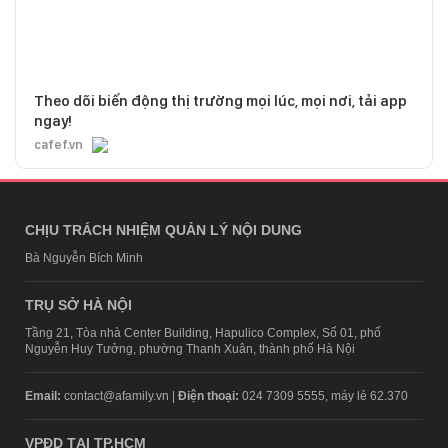
Theo dõi biến động thị trường mọi lúc, mọi nơi, tải app
ngay!
cafef.vn
CHỊU TRÁCH NHIỆM QUẢN LÝ NỘI DUNG
Bà Nguyễn Bích Minh
TRỤ SỞ HÀ NỘI
Tầng 21, Tòa nhà Center Building, Hapulico Complex, Số 01, phố
Nguyễn Huy Tưởng, phường Thanh Xuân, thành phố Hà Nội
Email:
contact@afamily.vn |
Điện thoại:
024 7309 5555, máy lẻ 62.370
VPĐD TẠI TP.HCM