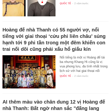
QUỐC TẾ
-
2 năm trước
Hoàng đế nhà Thanh có 55 người vợ, nổi
tiếng với giai thoại ‘cửu phi liên châu’ sủng
hạnh tới 9 phi tần trong một đêm khiến con
trai nối dõi cũng phải xấu hổ giấu kín
Nổi tiếng là một vị Hoàng đế tài
ba nhưng Khang Hi cũng là vị
vua phong lưu, đa tình nhất trong
lịch sử với hai giai thoại nổi
tiếng…
QUỐC TẾ
-
2 năm trước
AI thêm màu vào chân dung 12 vị Hoàng đế
nhà Thanh: Bất ngờ nhan sắc "đấng lang