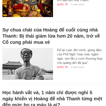
lớn đầu đời nhà Thanh.
QUỐC TẾ
-
3 năm trước
Sự chua chát của Hoàng đế cuối cùng nhà
Thanh: Bị thái giám lừa hơn 20 năm, trở về
Cố cung phải mua vé
Kể lại cuộc đời mình, giọng điệu
của Phổ Nghi “man mác ngậm
ngùi, xen lẫn ý cười thương thay
cho quãng đời đã qua”.
QUỐC TẾ
-
3 năm trước
Học hành vất vả, 1 năm chỉ được nghỉ 5
ngày khiến vị Hoàng đế nhà Thanh từng mệt
đến mức ho ra máu là ai?