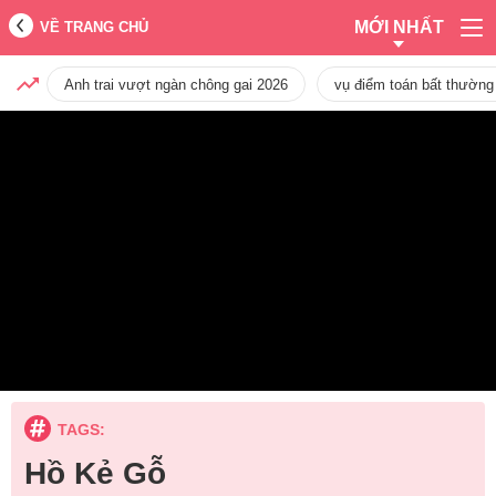
MỚI NHẤT
VỀ TRANG CHỦ
Anh trai vượt ngàn chông gai 2026
vụ điểm toán bất thường
TAGS:
Hồ Kẻ Gỗ