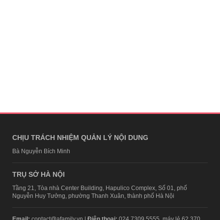
CHỊU TRÁCH NHIỆM QUẢN LÝ NỘI DUNG
Bà Nguyễn Bích Minh
TRỤ SỞ HÀ NỘI
Tầng 21, Tòa nhà Center Building, Hapulico Complex, Số 01, phố
Nguyễn Huy Tưởng, phường Thanh Xuân, thành phố Hà Nội
Email:
contact@afamily.vn |
Điện thoại:
024 7309 5555, máy lẻ 62.370