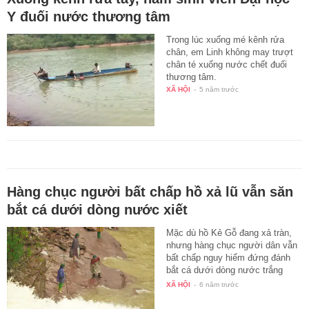
Y đuối nước thương tâm
Trong lúc xuống mé kênh rửa
chân, em Linh không may trượt
chân té xuống nước chết đuối
thương tâm.
XÃ HỘI
-
5 năm trước
Hàng chục người bất chấp hồ xả lũ vẫn săn
bắt cá dưới dòng nước xiết
Mặc dù hồ Kẻ Gỗ đang xả tràn,
nhưng hàng chục người dân vẫn
bất chấp nguy hiểm đứng đánh
bắt cá dưới dòng nước trắng
xóa…
XÃ HỘI
-
6 năm trước