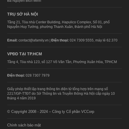
Bà Nguyễn Bích Minh
TRỤ SỞ HÀ NỘI
Tầng 21, Tòa nhà Center Building, Hapulico Complex, Số 01, phố
Nguyễn Huy Tưởng, phường Thanh Xuân, thành phố Hà Nội
Email:
contact@afamily.vn |
Điện thoại:
024 7309 5555, máy lẻ 62.370
VPĐD TẠI TP.HCM
Tầng 4, Tòa nhà 123, số 127 Võ Văn Tần, Phường Xuân Hòa, TPHCM
Điện thoại:
028 7307 7979
Giấy phép thiết lập trang thông tin điện tử tổng hợp trên mạng số
2217/GP-TTĐT do Sở Thông tin và Truyền thông Hà Nội cấp ngày 10
tháng 4 năm 2019
© Copyright 2008 - 2024 – Công ty Cổ phần VCCorp
Chính sách bảo mật