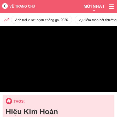
MỚI NHẤT
VỀ TRANG CHỦ
Anh trai vượt ngàn chông gai 2026
vụ điểm toán bất thường
TAGS:
Hiệu Kim Hoàn