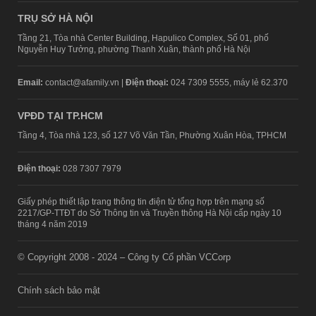
TRỤ SỞ HÀ NỘI
Tầng 21, Tòa nhà Center Building, Hapulico Complex, Số 01, phố
Nguyễn Huy Tưởng, phường Thanh Xuân, thành phố Hà Nội
Email:
contact@afamily.vn |
Điện thoại:
024 7309 5555, máy lẻ 62.370
VPĐD TẠI TP.HCM
Tầng 4, Tòa nhà 123, số 127 Võ Văn Tần, Phường Xuân Hòa, TPHCM
Điện thoại:
028 7307 7979
Giấy phép thiết lập trang thông tin điện tử tổng hợp trên mạng số
2217/GP-TTĐT do Sở Thông tin và Truyền thông Hà Nội cấp ngày 10
tháng 4 năm 2019
© Copyright 2008 - 2024 – Công ty Cổ phần VCCorp
Chính sách bảo mật