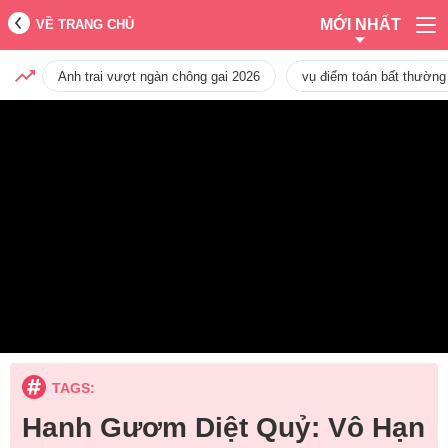
MỚI NHẤT
VỀ TRANG CHỦ
Anh trai vượt ngàn chông gai 2026
vụ điểm toán bất thường
TAGS:
Hanh Gươm Diệt Quỷ: Vô Hạn