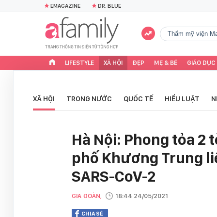
EMAGAZINE
DR. BLUE
Thẩm mỹ viện Ma
LIFESTYLE
XÃ HỘI
ĐẸP
MẸ & BÉ
GIÁO DỤC
XÃ HỘI
TRONG NƯỚC
QUỐC TẾ
HIỂU LUẬT
N
Hà Nội: Phong tỏa 2 
phố Khương Trung li
SARS-CoV-2
GIA ĐOÀN,
18:44 24/05/2021
CHIA SẺ