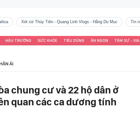
ilisa
Xét xử Thùy Tiên - Quang Linh Vlogs - Hằng Du Mục
tin
HẬU TRƯỜNG
SỨC KHỎE
TIÊU DÙNG
ĂN NGON
TÂM SỰ - GIA
HÂN ÁI
tòa chung cư và 22 hộ dân ở
ên quan các ca dương tính