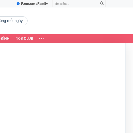
Fanpage aFamily
 nóng mỗi ngày
 ĐÌNH
40S CLUB