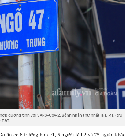
hợp dương tính với SARS-CoV-2. Bệnh nhân thứ nhất là Đ.P.T. (trú
y T&T.
h Xuân có 6 trường hợp F1, 5 người là F2 và 75 người khác