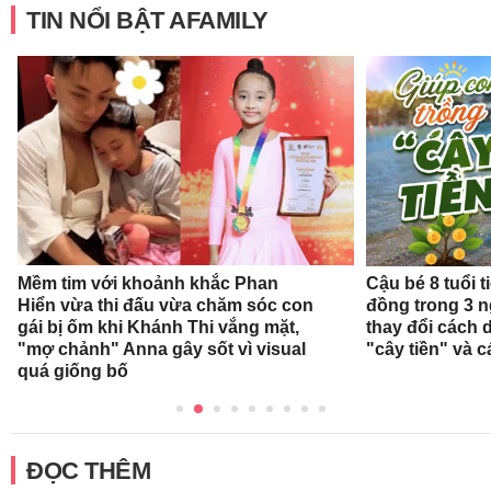
TIN NỔI BẬT AFAMILY
Mềm tim với khoảnh khắc Phan
Cậu bé 8 tuổi 
Hiển vừa thi đấu vừa chăm sóc con
đồng trong 3 
gái bị ốm khi Khánh Thi vắng mặt,
thay đổi cách 
"mợ chảnh" Anna gây sốt vì visual
"cây tiền" và c
quá giống bố
ĐỌC THÊM