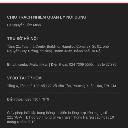
CHỊU TRÁCH NHIỆM QUẢN LÝ NỘI DUNG
Bà Nguyễn Bích Minh
TRỤ SỞ HÀ NỘI
Tầng 21, Tòa nhà Center Building, Hapulico Complex, Số 01, phố
Nguyễn Huy Tưởng, phường Thanh Xuân, thành phố Hà Nội
Email:
contact@afamily.vn |
Điện thoại:
024 7309 5555, máy lẻ 62.370
VPĐD TẠI TP.HCM
Tầng 4, Tòa nhà 123, số 127 Võ Văn Tần, Phường Xuân Hòa, TPHCM
Điện thoại:
028 7307 7979
Giấy phép thiết lập trang thông tin điện tử tổng hợp trên mạng số
2217/GP-TTĐT do Sở Thông tin và Truyền thông Hà Nội cấp ngày 10
tháng 4 năm 2019