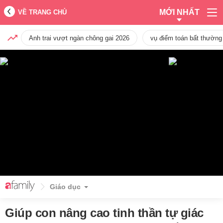
MỚI NHẤT
VỀ TRANG CHỦ
Anh trai vượt ngàn chông gai 2026
vụ điểm toán bất thường
Giáo dục
Giúp con nâng cao tinh thần tự giác