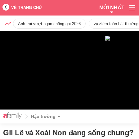
MỚI NHẤT
VỀ TRANG CHỦ
Anh trai vượt ngàn chông gai 2026
vụ điểm toán bất thường
Hậu trường
Gil Lê và Xoài Non đang sống chung?