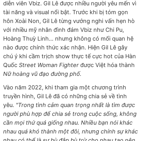
diễn viên Vbiz. Gil Lê được nhiều người yêu mến vì
tài năng và visual nổi bật. Trước khi bị tóm gọn
hôn Xoài Non, Gil Lê từng vướng nghi vấn hẹn hò
với nhiều mỹ nhân đình đám Vbiz như Chi Pu,
Hoàng Thuỳ Linh… nhưng không có mối quan hệ
nào được chính thức xác nhận. Hiện Gil Lê gây
chú ý khi cầm trịch show thực tế cực hot của Hàn
Quốc
Street Woman Fighter
được Việt hóa thành
Nữ hoàng vũ đạo đường phố.
Vào năm 2022, khi tham gia một chương trình
truyền hình, Gil Lê đã có những chia sẻ về tình
yêu.
"Trong tình cảm quan trọng nhất là tìm được
người phù hợp để chia sẻ trong cuộc sống, không
cần mọi thứ quá giống nhau. Nhiều bạn nói khác
nhau quá khó thành một đôi, nhưng chính sự khác
nhau có thể là sự bù đắp bù trừ cho nhau tạo nên