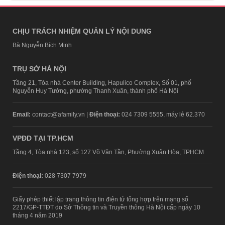
CHỊU TRÁCH NHIỆM QUẢN LÝ NỘI DUNG
Bà Nguyễn Bích Minh
TRỤ SỞ HÀ NỘI
Tầng 21, Tòa nhà Center Building, Hapulico Complex, Số 01, phố
Nguyễn Huy Tưởng, phường Thanh Xuân, thành phố Hà Nội
Email:
contact@afamily.vn |
Điện thoại:
024 7309 5555, máy lẻ 62.370
VPĐD TẠI TP.HCM
Tầng 4, Tòa nhà 123, số 127 Võ Văn Tần, Phường Xuân Hòa, TPHCM
Điện thoại:
028 7307 7979
Giấy phép thiết lập trang thông tin điện tử tổng hợp trên mạng số
2217/GP-TTĐT do Sở Thông tin và Truyền thông Hà Nội cấp ngày 10
tháng 4 năm 2019