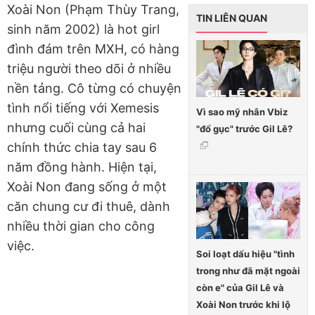
Xoài Non (Phạm Thùy Trang,
TIN LIÊN QUAN
sinh năm 2002) là hot girl
đình đám trên MXH, có hàng
triệu người theo dõi ở nhiều
nền tảng. Cô từng có chuyện
tình nổi tiếng với Xemesis
Vì sao mỹ nhân Vbiz
nhưng cuối cùng cả hai
"đổ gục" trước Gil Lê?
chính thức chia tay sau 6
năm đồng hành. Hiện tại,
Xoài Non đang sống ở một
căn chung cư đi thuê, dành
nhiều thời gian cho công
việc.
Soi loạt dấu hiệu "tình
trong như đã mặt ngoài
còn e" của Gil Lê và
Xoài Non trước khi lộ