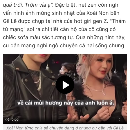
quá trời. Trộm vía ạ".
Đặc biệt, netizen còn nghi
vấn hình ảnh mừng sinh nhật của Xoài Non bên
Gil Lê được chụp tại nhà của hot girl gen Z. "Thám
tử mạng" soi ra chi tiết căn hộ của cô cũng có
chiếc sofa màu sắc tương tự. Qua những hint này,
cư dân mạng nghi ngờ chuyện cả hai sống chung.
0:00
Xoài Non từng chia sẻ chuyện đang ở chung cư gần với Gil Lê