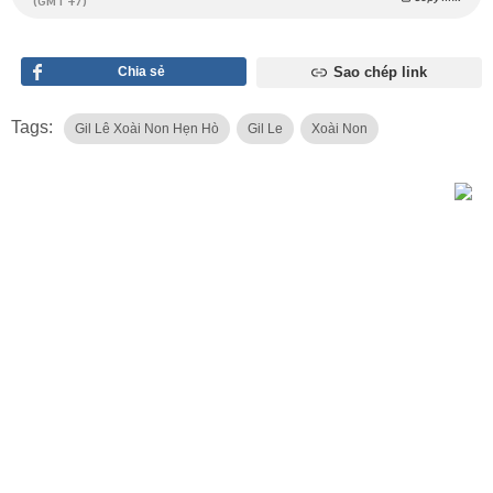
(GMT +7)
Chia sẻ
Sao chép link
Tags:
Gil Lê Xoài Non Hẹn Hò
Gil Le
Xoài Non