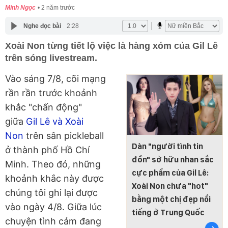
Minh Ngọc
2 năm trước
Nghe đọc bài
2:28
Xoài Non từng tiết lộ việc là hàng xóm của Gil Lê
trên sóng livestream.
Vào sáng 7/8, cõi mạng
rần rần trước khoảnh
khắc "chấn động"
giữa
Gil Lê và Xoài
Non
trên sân pickleball
Dàn "người tình tin
ở thành phố Hồ Chí
đồn" sở hữu nhan sắc
Minh. Theo đó, những
cực phẩm của Gil Lê:
khoảnh khắc này được
Xoài Non chưa "hot"
chúng tôi ghi lại được
bằng một chị đẹp nổi
vào ngày 4/8. Giữa lúc
tiếng ở Trung Quốc
chuyện tình cảm đang