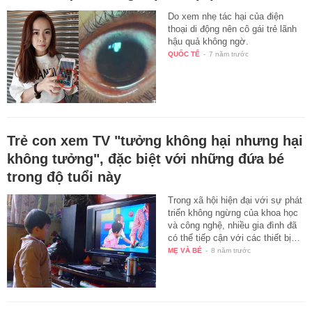
Do xem nhẹ tác hại của điện
thoại di động nên cô gái trẻ lãnh
hậu quả không ngờ.
QUỐC TẾ
-
7 năm trước
Trẻ con xem TV "tưởng không hại nhưng hại
không tưởng", đặc biệt với những đứa bé
trong độ tuổi này
Trong xã hội hiện đại với sự phát
triển không ngừng của khoa học
và công nghệ, nhiều gia đình đã
có thể tiếp cận với các thiết bị…
MẸ VÀ BÉ
-
8 năm trước