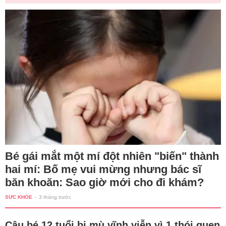
Bé gái mắt một mí đột nhiên "biến" thành
hai mí: Bố mẹ vui mừng nhưng bác sĩ
băn khoăn: Sao giờ mới cho đi khám?
SỨC KHỎE
-
3 tháng trước
Cậu bé 12 tuổi bị mù vĩnh viễn vì 1 thói quen