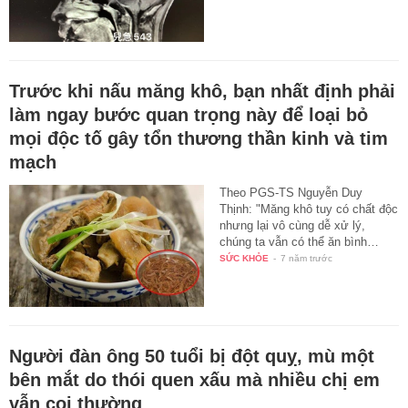
Trước khi nấu măng khô, bạn nhất định phải
làm ngay bước quan trọng này để loại bỏ
mọi độc tố gây tổn thương thần kinh và tim
mạch
Theo PGS-TS Nguyễn Duy
Thịnh: "Măng khô tuy có chất độc
nhưng lại vô cùng dễ xử lý,
chúng ta vẫn có thể ăn bình…
SỨC KHỎE
-
7 năm trước
Người đàn ông 50 tuổi bị đột quỵ, mù một
bên mắt do thói quen xấu mà nhiều chị em
vẫn coi thường