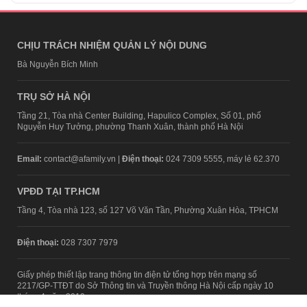
CHỊU TRÁCH NHIỆM QUẢN LÝ NỘI DUNG
Bà Nguyễn Bích Minh
TRỤ SỞ HÀ NỘI
Tầng 21, Tòa nhà Center Building, Hapulico Complex, Số 01, phố
Nguyễn Huy Tưởng, phường Thanh Xuân, thành phố Hà Nội
Email:
contact@afamily.vn |
Điện thoại:
024 7309 5555, máy lẻ 62.370
VPĐD TẠI TP.HCM
Tầng 4, Tòa nhà 123, số 127 Võ Văn Tần, Phường Xuân Hòa, TPHCM
Điện thoại:
028 7307 7979
Giấy phép thiết lập trang thông tin điện tử tổng hợp trên mạng số
2217/GP-TTĐT do Sở Thông tin và Truyền thông Hà Nội cấp ngày 10
tháng 4 năm 2019