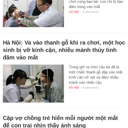
chơi cùng bạn bè, con chị bị dao
đâm trúng vào mắt.
XÃ HỘI
-
9 năm trước
Hà Nội: Va vào thanh gỗ khi ra chơi, một học
sinh bị vỡ kính cận, nhiều mảnh thủy tinh
đâm vào mắt
Trong giờ ra chơi cậu bé đã bị
một chiếc thanh gỗ đập vào mắt,
kính cận vỡ nát và đâm nhiều
mảnh vào nhãn cầu.
XÃ HỘI
-
9 năm trước
Cặp vợ chồng trẻ hiến mỗi người một mắt
để con trai nhìn thấy ánh sáng