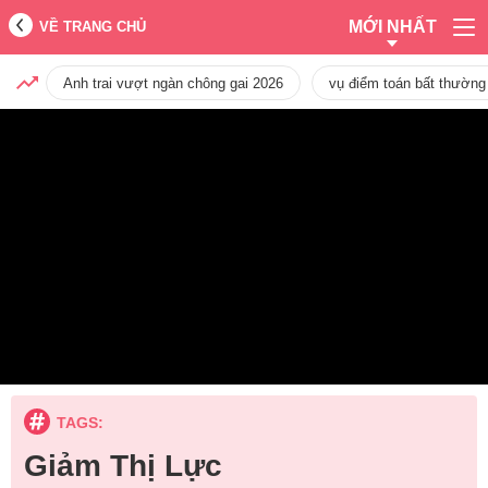
MỚI NHẤT
VỀ TRANG CHỦ
Anh trai vượt ngàn chông gai 2026
vụ điểm toán bất thường
TAGS:
Giảm Thị Lực