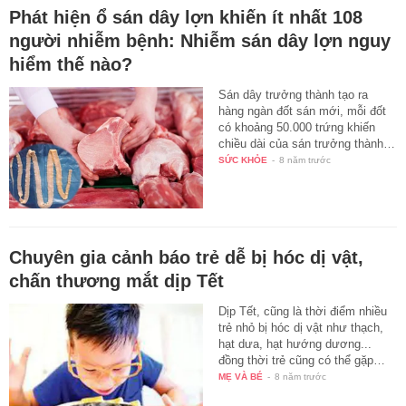
Phát hiện ổ sán dây lợn khiến ít nhất 108
người nhiễm bệnh: Nhiễm sán dây lợn nguy
hiểm thế nào?
Sán dây trưởng thành tạo ra
hàng ngàn đốt sán mới, mỗi đốt
có khoảng 50.000 trứng khiến
chiều dài của sán trưởng thành…
SỨC KHỎE
-
8 năm trước
Chuyên gia cảnh báo trẻ dễ bị hóc dị vật,
chấn thương mắt dịp Tết
Dịp Tết, cũng là thời điểm nhiều
trẻ nhỏ bị hóc dị vật như thạch,
hạt dưa, hạt hướng dương...
đồng thời trẻ cũng có thể gặp…
MẸ VÀ BÉ
-
8 năm trước