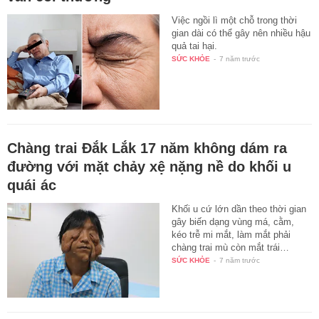
Việc ngồi lì một chỗ trong thời
gian dài có thể gây nên nhiều hậu
quả tai hại.
SỨC KHỎE
-
7 năm trước
Chàng trai Đắk Lắk 17 năm không dám ra
đường với mặt chảy xệ nặng nề do khối u
quái ác
Khối u cứ lớn dần theo thời gian
gây biến dạng vùng má, cằm,
kéo trễ mi mắt, làm mắt phải
chàng trai mù còn mắt trái…
SỨC KHỎE
-
7 năm trước