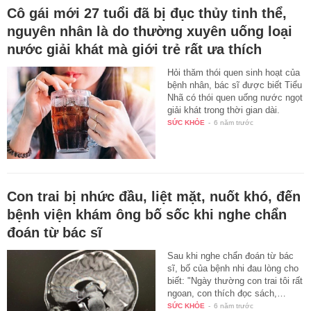
Cô gái mới 27 tuổi đã bị đục thủy tinh thể,
nguyên nhân là do thường xuyên uống loại
nước giải khát mà giới trẻ rất ưa thích
Hỏi thăm thói quen sinh hoạt của
bệnh nhân, bác sĩ được biết Tiểu
Nhã có thói quen uống nước ngọt
giải khát trong thời gian dài.
SỨC KHỎE
-
6 năm trước
Con trai bị nhức đầu, liệt mặt, nuốt khó, đến
bệnh viện khám ông bố sốc khi nghe chẩn
đoán từ bác sĩ
Sau khi nghe chẩn đoán từ bác
sĩ, bố của bệnh nhi đau lòng cho
biết: "Ngày thường con trai tôi rất
ngoan, con thích đọc sách,…
SỨC KHỎE
-
6 năm trước