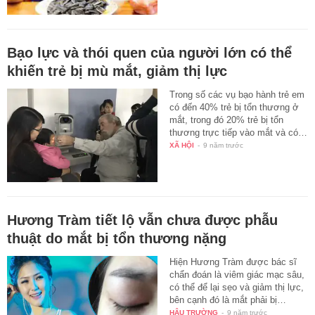
Bạo lực và thói quen của người lớn có thể
khiến trẻ bị mù mắt, giảm thị lực
Trong số các vụ bạo hành trẻ em
có đến 40% trẻ bị tổn thương ở
mắt, trong đó 20% trẻ bị tổn
thương trực tiếp vào mắt và có…
XÃ HỘI
-
9 năm trước
Hương Tràm tiết lộ vẫn chưa được phẫu
thuật do mắt bị tổn thương nặng
Hiện Hương Tràm được bác sĩ
chẩn đoán là viêm giác mạc sâu,
có thể để lại sẹo và giảm thị lực,
bên cạnh đó là mắt phải bị…
HẬU TRƯỜNG
-
9 năm trước