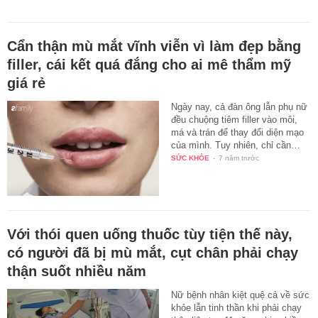
Cẩn thận mù mắt vĩnh viễn vì làm đẹp bằng
filler, cái kết quá đắng cho ai mê thẩm mỹ
giá rẻ
Ngày nay, cả đàn ông lẫn phụ nữ
đều chuộng tiêm filler vào môi,
má và trán để thay đổi diện mạo
của mình. Tuy nhiên, chỉ cần…
SỨC KHỎE
-
7 năm trước
Với thói quen uống thuốc tùy tiện thế này,
có người đã bị mù mắt, cụt chân phải chạy
thận suốt nhiều năm
Nữ bệnh nhân kiệt quệ cả về sức
khỏe lẫn tinh thần khi phải chạy