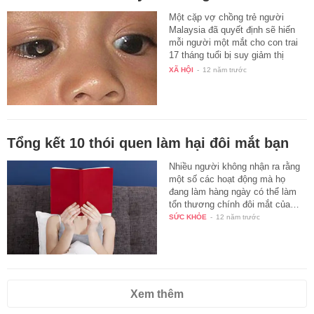
Một cặp vợ chồng trẻ người
Malaysia đã quyết định sẽ hiến
mỗi người một mắt cho con trai
17 tháng tuổi bị suy giảm thị
lực…
XÃ HỘI
-
12 năm trước
Tổng kết 10 thói quen làm hại đôi mắt bạn
Nhiều người không nhận ra rằng
một số các hoạt động mà họ
đang làm hàng ngày có thể làm
tổn thương chính đôi mắt của…
SỨC KHỎE
-
12 năm trước
Xem thêm