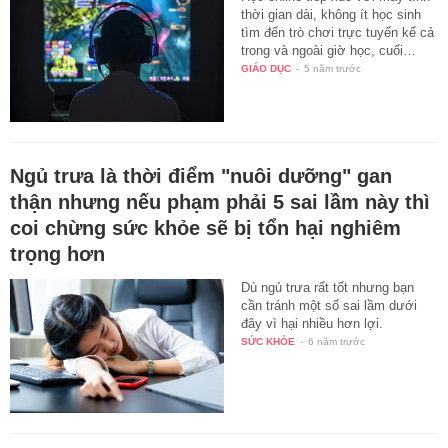
thời gian dài, không ít học sinh
tìm đến trò chơi trực tuyến kể cả
trong và ngoài giờ học, cuối…
GIÁO DỤC
-
5 năm trước
Ngủ trưa là thời điểm "nuôi dưỡng" gan
thận nhưng nếu phạm phải 5 sai lầm này thì
coi chừng sức khỏe sẽ bị tổn hại nghiêm
trọng hơn
Dù ngủ trưa rất tốt nhưng bạn
cần tránh một số sai lầm dưới
đây vì hại nhiều hơn lợi.
SỨC KHỎE
-
6 năm trước