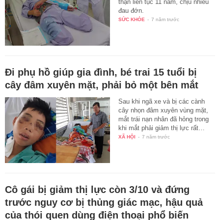
thận liên tục 11 năm, chịu nhiều
đau đớn.
SỨC KHỎE
-
7 năm trước
Đi phụ hồ giúp gia đình, bé trai 15 tuổi bị
cây đâm xuyên mặt, phải bỏ một bên mắt
Sau khi ngã xe và bị các cành
cây nhọn đâm xuyên vùng mặt,
mắt trái nạn nhân đã hỏng trong
khi mắt phải giảm thị lực rất…
XÃ HỘI
-
7 năm trước
Cô gái bị giảm thị lực còn 3/10 và đứng
trước nguy cơ bị thủng giác mạc, hậu quả
của thói quen dùng điện thoại phổ biến