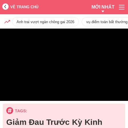
MỚI NHẤT
VỀ TRANG CHỦ
Anh trai vượt ngàn chông gai 2026
vụ điểm toán bất thường
TAGS:
Giảm Đau Trước Kỳ Kinh