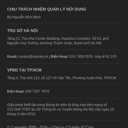
CHỊU TRÁCH NHIỆM QUẢN LÝ NỘI DUNG
Bà Nguyễn Bích Minh
TRỤ SỞ HÀ NỘI
Tầng 21, Tòa nhà Center Building, Hapulico Complex, Số 01, phố
Nguyễn Huy Tưởng, phường Thanh Xuân, thành phố Hà Nội
Email:
contact@afamily.vn |
Điện thoại:
024 7309 5555, máy lẻ 62.370
VPĐD TẠI TP.HCM
Tầng 4, Tòa nhà 123, số 127 Võ Văn Tần, Phường Xuân Hòa, TPHCM
Điện thoại:
028 7307 7979
Giấy phép thiết lập trang thông tin điện tử tổng hợp trên mạng số
2217/GP-TTĐT do Sở Thông tin và Truyền thông Hà Nội cấp ngày 10
tháng 4 năm 2019
© Copyright 2008 - 2024 – Công ty Cổ phần VCCorp