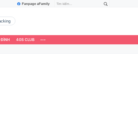
Fanpage aFamily
hacking
 ĐÌNH
40S CLUB