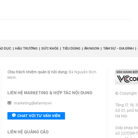
ÁO DỤC
HẬU TRƯỜNG
SỨC KHỎE
TIÊU DÙNG
ĂN NGON
TÂM SỰ - GIA ĐÌNH
Chịu trách nhiệm quản lý nội dung:
Bà Nguyễn Bích
Minh.
LIÊN HỆ MARKETING & HỢP TÁC NỘI DUNG
© Copyright
marketing@afamily.vn
Tầng 17, 19, 
Số 01, phố 
CHAT VỚI TƯ VẤN VIÊN
Hà Nội
Giấy phép th
LIÊN HỆ QUẢNG CÁO
số 2217/GP-T