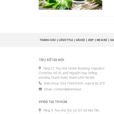
TRANG CHỦ
LIFESTYLE
XÃ HỘI
ĐẸP
MẸ & BÉ
GI
TRỤ SỞ HÀ NỘI
Tầng 21, Tòa nhà Center Building, Hapulico
Complex, Số 01, phố Nguyễn Huy Tưởng,
phường Thanh Xuân, thành phố Hà Nội
Điện thoại: 024 7309 5555, máy lẻ 62.370
Email:
contact@afamily.vn
VPĐD TẠI TP.HCM
Tầng 4, Tòa nhà 123, số 127 Võ Văn Tần,