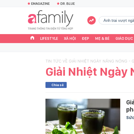
EMAGAZINE
DR. BLUE
Anh trai vượt n
LIFESTYLE
XÃ HỘI
ĐẸP
MẸ & BÉ
GIÁO DỤC
TIN TỨC VỀ GIẢI NHIỆT NGÀY NẮNG NÓNG - 
Giải Nhiệt Ngày
Chia sẻ
Gi
ph
Sức