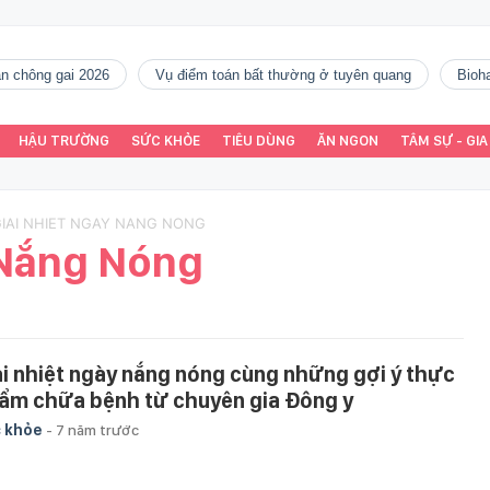
gàn chông gai 2026
vụ điểm toán bất thường ở tuyên quang
Bio
HẬU TRƯỜNG
SỨC KHỎE
TIÊU DÙNG
ĂN NGON
TÂM SỰ - GIA
GIAI NHIET NGAY NANG NONG
 Nắng Nóng
ải nhiệt ngày nắng nóng cùng những gợi ý thực
ẩm chữa bệnh từ chuyên gia Đông y
 khỏe
-
7 năm trước