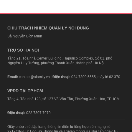
CHỊU TRÁCH NHIỆM QUẢN LÝ NỘI DUNG
Bà Nguyễn Bích Minh
TRỤ SỞ HÀ NỘI
Tầng 21, Tòa nhà Center Building, Hapulico Complex, Số 01, phố
Nguyễn Huy Tưởng, phường Thanh Xuân, thành phố Hà Nội
Email:
contact@afamily.vn |
Điện thoại:
024 7309 5555, máy lẻ 62.370
VPĐD TẠI TP.HCM
Tầng 4, Tòa nhà 123, số 127 Võ Văn Tần, Phường Xuân Hòa, TPHCM
Điện thoại:
028 7307 7979
Giấy phép thiết lập trang thông tin điện tử tổng hợp trên mạng số
2217/GP-TTĐT do Sở Thông tin và Truyền thông Hà Nội cấp ngày 10