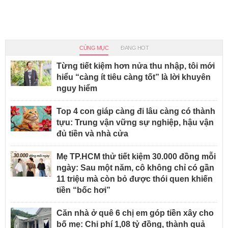
CÙNG MỤC
ĐANG HOT
Từng tiết kiệm hơn nửa thu nhập, tôi mới
hiểu “càng ít tiêu càng tốt” là lời khuyên
nguy hiểm
Top 4 con giáp càng đi lâu càng có thành
tựu: Trung vận vững sự nghiệp, hậu vận
đủ tiền và nhà cửa
Mẹ TP.HCM thử tiết kiệm 30.000 đồng mỗi
ngày: Sau một năm, cô không chỉ có gần
11 triệu mà còn bỏ được thói quen khiến
tiền “bốc hơi”
Căn nhà ở quê 6 chị em góp tiền xây cho
bố mẹ: Chi phí 1,08 tỷ đồng, thành quả