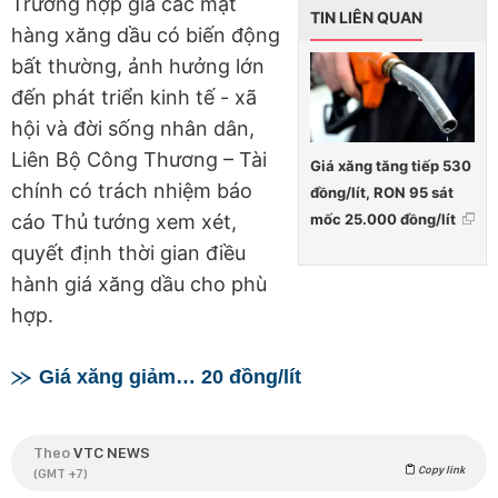
Trường hợp giá các mặt
TIN LIÊN QUAN
hàng xăng dầu có biến động
bất thường, ảnh hưởng lớn
đến phát triển kinh tế - xã
hội và đời sống nhân dân,
Liên Bộ Công Thương – Tài
Giá xăng tăng tiếp 530
chính có trách nhiệm báo
đồng/lít, RON 95 sát
mốc 25.000 đồng/lít
cáo Thủ tướng xem xét,
quyết định thời gian điều
hành giá xăng dầu cho phù
hợp.
Giá xăng giảm… 20 đồng/lít
Theo
VTC NEWS
Copy link
(GMT +7)