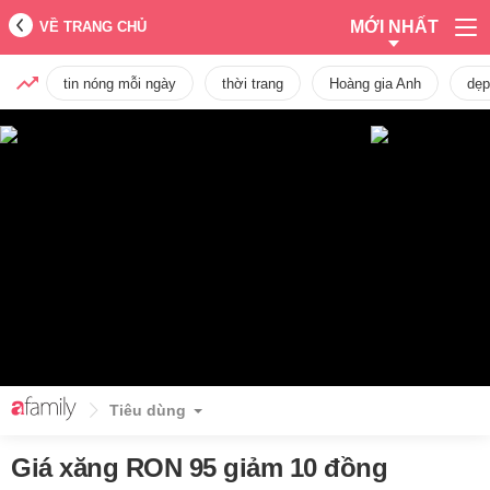
MỚI NHẤT
VỀ TRANG CHỦ
tin nóng mỗi ngày
thời trang
Hoàng gia Anh
dẹp
Tiêu dùng
Giá xăng RON 95 giảm 10 đồng