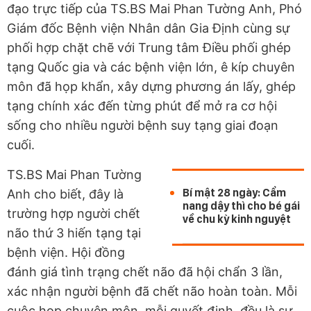
đạo trực tiếp của TS.BS Mai Phan Tường Anh, Phó
Giám đốc Bệnh viện Nhân dân Gia Định cùng sự
phối hợp chặt chẽ với Trung tâm Điều phối ghép
tạng Quốc gia và các bệnh viện lớn, ê kíp chuyên
môn đã họp khẩn, xây dựng phương án lấy, ghép
tạng chính xác đến từng phút để mở ra cơ hội
sống cho nhiều người bệnh suy tạng giai đoạn
cuối.
TS.BS Mai Phan Tường
Bí mật 28 ngày: Cẩm
Anh cho biết, đây là
nang dậy thì cho bé gái
trường hợp người chết
về chu kỳ kinh nguyệt
não thứ 3 hiến tạng tại
bệnh viện. Hội đồng
đánh giá tình trạng chết não đã hội chẩn 3 lần,
xác nhận người bệnh đã chết não hoàn toàn. Mỗi
cuộc họp chuyên môn, mỗi quyết định, đều là sự