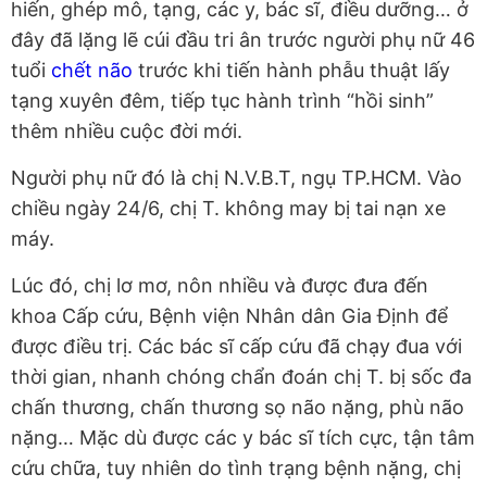
hiến, ghép mô, tạng, các y, bác sĩ, điều dưỡng… ở
đây đã lặng lẽ cúi đầu tri ân trước người phụ nữ 46
tuổi
chết não
trước khi tiến hành phẫu thuật lấy
tạng xuyên đêm, tiếp tục hành trình “hồi sinh”
thêm nhiều cuộc đời mới.
Người phụ nữ đó là chị N.V.B.T, ngụ TP.HCM. Vào
chiều ngày 24/6, chị T. không may bị tai nạn xe
máy.
Lúc đó, chị lơ mơ, nôn nhiều và được đưa đến
khoa Cấp cứu, Bệnh viện Nhân dân Gia Định để
được điều trị. Các bác sĩ cấp cứu đã chạy đua với
thời gian, nhanh chóng chẩn đoán chị T. bị sốc đa
chấn thương, chấn thương sọ não nặng, phù não
nặng… Mặc dù được các y bác sĩ tích cực, tận tâm
cứu chữa, tuy nhiên do tình trạng bệnh nặng, chị