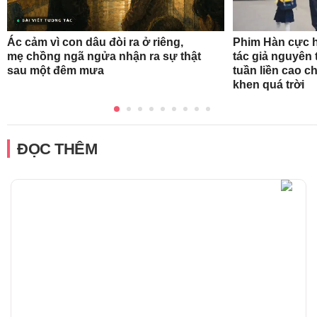
Ác cảm vì con dâu đòi ra ở riêng,
Phim Hàn cực h
mẹ chồng ngã ngửa nhận ra sự thật
tác giả nguyên 
sau một đêm mưa
tuần liền cao c
khen quá trời
ĐỌC THÊM