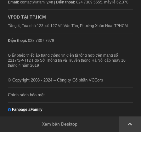
Email:
contact@afamily.vn |
Điện thoại:
024 7309 5555, máy lẻ 62.370
VPĐD TẠI TP.HCM
Tầng 4, Tòa nhà 123, số 127 Võ Văn Tần, Phường Xuân Hòa, TPHCM
Điện thoại:
028 7307 7979
Giấy phép thiết lập trang thông tin điện tử tổng hợp trên mạng số
2217/GP-TTĐT do Sở Thông tin và Truyền thông Hà Nội cấp ngày 10
tháng 4 năm 2019
© Copyright 2008 - 2024 – Công ty Cổ phần VCCorp
Chính sách bảo mật
Fanpage aFamily
Xem bản Desktop