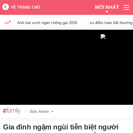
MỚI NHẤT
VỀ TRANG CHỦ
Anh trai vượt ngàn chông gai 2026
vụ điểm toán bất thường
Sức khỏe
Gia đình ngậm ngùi tiễn biệt người