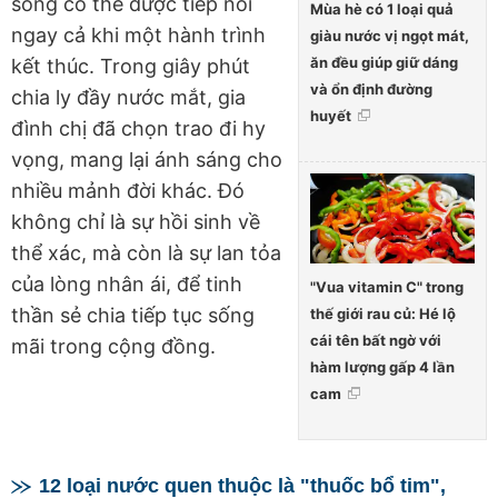
sống có thể được tiếp nối
Mùa hè có 1 loại quả
ngay cả khi một hành trình
giàu nước vị ngọt mát,
ăn đều giúp giữ dáng
kết thúc. Trong giây phút
và ổn định đường
chia ly đầy nước mắt, gia
huyết
đình chị đã chọn trao đi hy
vọng, mang lại ánh sáng cho
nhiều mảnh đời khác. Đó
không chỉ là sự hồi sinh về
thể xác, mà còn là sự lan tỏa
của lòng nhân ái, để tinh
"Vua vitamin C" trong
thần sẻ chia tiếp tục sống
thế giới rau củ: Hé lộ
cái tên bất ngờ với
mãi trong cộng đồng.
hàm lượng gấp 4 lần
cam
12 loại nước quen thuộc là "thuốc bổ tim",