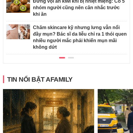
Đừng vội ăn kiwi khi bị nhiệt miệng: Có 5
nhóm người cũng nên cân nhắc trước
khi ăn
Chăm skincare kỹ nhưng lưng vẫn nổi
đầy mụn? Bác sĩ da liễu chỉ ra 1 thói quen
nhiều người mắc phải khiến mụn mãi
không dứt
TIN NỔI BẬT AFAMILY