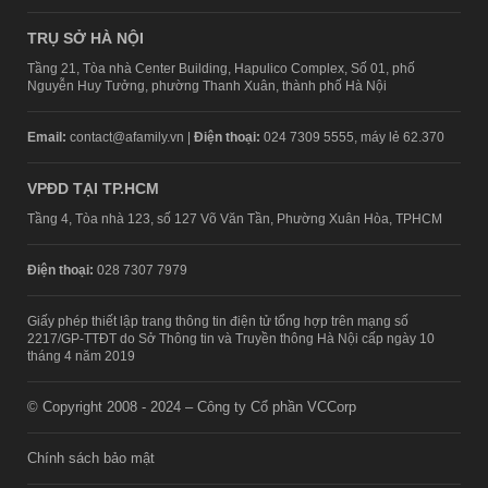
TRỤ SỞ HÀ NỘI
Tầng 21, Tòa nhà Center Building, Hapulico Complex, Số 01, phố
Nguyễn Huy Tưởng, phường Thanh Xuân, thành phố Hà Nội
Email:
contact@afamily.vn |
Điện thoại:
024 7309 5555, máy lẻ 62.370
VPĐD TẠI TP.HCM
Tầng 4, Tòa nhà 123, số 127 Võ Văn Tần, Phường Xuân Hòa, TPHCM
Điện thoại:
028 7307 7979
Giấy phép thiết lập trang thông tin điện tử tổng hợp trên mạng số
2217/GP-TTĐT do Sở Thông tin và Truyền thông Hà Nội cấp ngày 10
tháng 4 năm 2019
© Copyright 2008 - 2024 – Công ty Cổ phần VCCorp
Chính sách bảo mật