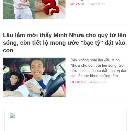
MẸ VÀ BÉ
-
2 năm trước
Lâu lắm mới thấy Minh Nhựa cho quý tử lên
sóng, còn tiết lộ mong ước "bạc tỷ" đặt vào
con
Đây không phải lần đầu Minh
Nhựa cho con trai lên sóng. Sở
hữu nhiều siêu xe đắt tiền, vị đại
gia liên tục khoe những tấm
hình…
LIFESTYLE
-
4 năm trước