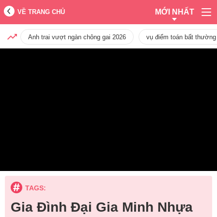
MỚI NHẤT
VỀ TRANG CHỦ
Anh trai vượt ngàn chông gai 2026
vụ điểm toán bất thường
TAGS:
Gia Đình Đại Gia Minh Nhựa