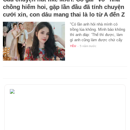
chồng hiếm hoi, gặp lần đầu đã tính chuyện
cưới xin, con dâu mang thai là lo từ A đến Z
"Có lần anh hỏi nhà mình có
trồng lúa không. Mình bảo không
thì anh đáp: ‘Thế thì được, làm
gì anh cũng làm được chứ cấy
là…
YÊU
-
5 năm trước