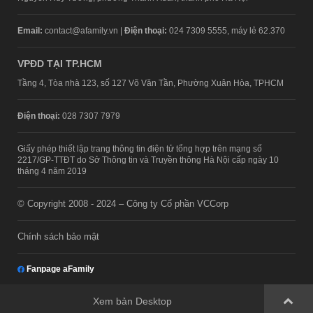
Email:
contact@afamily.vn |
Điện thoại:
024 7309 5555, máy lẻ 62.370
VPĐD TẠI TP.HCM
Tầng 4, Tòa nhà 123, số 127 Võ Văn Tần, Phường Xuân Hòa, TPHCM
Điện thoại:
028 7307 7979
Giấy phép thiết lập trang thông tin điện tử tổng hợp trên mạng số
2217/GP-TTĐT do Sở Thông tin và Truyền thông Hà Nội cấp ngày 10
tháng 4 năm 2019
© Copyright 2008 - 2024 – Công ty Cổ phần VCCorp
Chính sách bảo mật
Fanpage aFamily
Xem bản Desktop