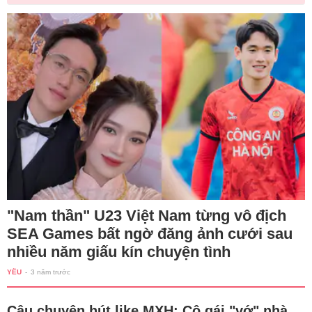
"Nam thần" U23 Việt Nam từng vô địch
SEA Games bất ngờ đăng ảnh cưới sau
nhiều năm giấu kín chuyện tình
YÊU
-
3 năm trước
Câu chuyện hút like MXH: Cô gái "vớ" nhà