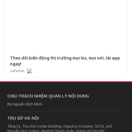
Theo dõi biến động thị trường mọi lúc, mọi nơi, tải app
ngay!
cafef.vn
CHỊU TRÁCH NHIỆM QUẢN LÝ NỘI DUNG
Bà Nguyễn Bích Minh
TRỤ SỞ HÀ NỘI
Tầng 21, Tòa nhà Center Building, Hapulico Complex, Số 01, phố
Nguyễn Huy Tưởng, phường Thanh Xuân, thành phố Hà Nội