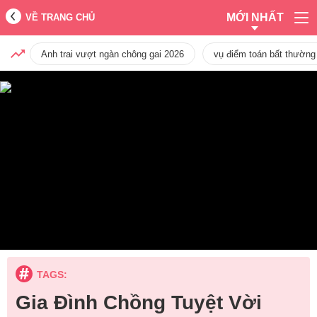
MỚI NHẤT
VỀ TRANG CHỦ
Anh trai vượt ngàn chông gai 2026
vụ điểm toán bất thường
TAGS:
Gia Đình Chồng Tuyệt Vời