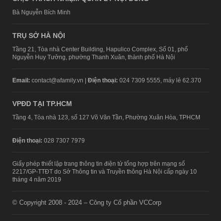
Bà Nguyễn Bích Minh
TRỤ SỞ HÀ NỘI
Tầng 21, Tòa nhà Center Building, Hapulico Complex, Số 01, phố
Nguyễn Huy Tưởng, phường Thanh Xuân, thành phố Hà Nội
Email:
contact@afamily.vn |
Điện thoại:
024 7309 5555, máy lẻ 62.370
VPĐD TẠI TP.HCM
Tầng 4, Tòa nhà 123, số 127 Võ Văn Tần, Phường Xuân Hòa, TPHCM
Điện thoại:
028 7307 7979
Giấy phép thiết lập trang thông tin điện tử tổng hợp trên mạng số
2217/GP-TTĐT do Sở Thông tin và Truyền thông Hà Nội cấp ngày 10
tháng 4 năm 2019
© Copyright 2008 - 2024 – Công ty Cổ phần VCCorp