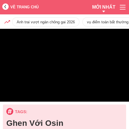
MỚI NHẤT
VỀ TRANG CHỦ
Anh trai vượt ngàn chông gai 2026
vụ điểm toán bất thường
TAGS:
Ghen Với Osin