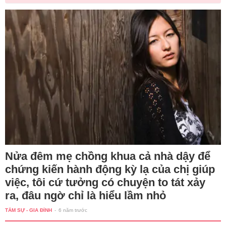
Nửa đêm mẹ chồng khua cả nhà dậy để
chứng kiến hành động kỳ lạ của chị giúp
việc, tôi cứ tưởng có chuyện to tát xảy
ra, đâu ngờ chỉ là hiểu lầm nhỏ
TÂM SỰ - GIA ĐÌNH
-
6 năm trước