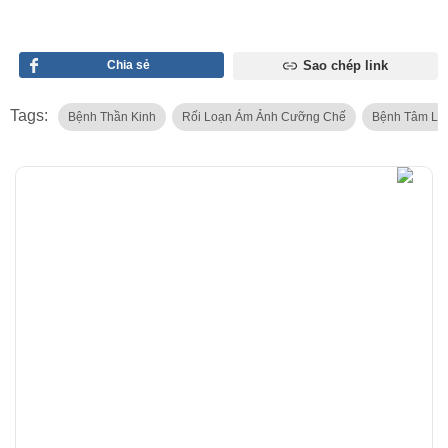
Chia sẻ
Sao chép link
Tags:
Bệnh Thần Kinh
Rối Loạn Ám Ảnh Cưỡng Chế
Bệnh Tâm Lý