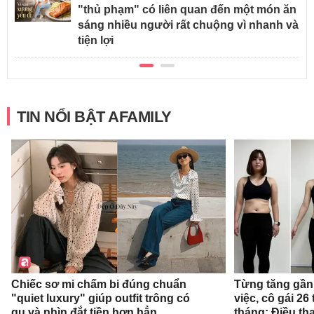
"thủ phạm" có liên quan đến một món ăn
sáng nhiều người rất chuộng vì nhanh và
tiện lợi
TIN NỔI BẬT AFAMILY
Chiếc sơ mi chấm bi đúng chuẩn
Từng tăng gần 
"quiet luxury" giúp outfit trông có
việc, cô gái 26 
gu và nhìn đắt tiền hơn hẳn
tháng: Điều th