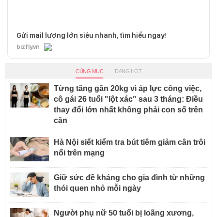
Gửi mail lượng lớn siêu nhanh, tìm hiểu ngay!
bizfly.vn
CÙNG MỤC
ĐANG HOT
Từng tăng gần 20kg vì áp lực công việc,
cô gái 26 tuổi "lột xác" sau 3 tháng: Điều
thay đổi lớn nhất không phải con số trên
cân
Hà Nội siết kiểm tra bút tiêm giảm cân trôi
nổi trên mạng
Giữ sức đề kháng cho gia đình từ những
thói quen nhỏ mỗi ngày
Người phụ nữ 50 tuổi bị loãng xương,