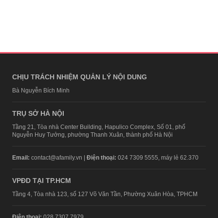
CHỊU TRÁCH NHIỆM QUẢN LÝ NỘI DUNG
Bà Nguyễn Bích Minh
TRỤ SỞ HÀ NỘI
Tầng 21, Tòa nhà Center Building, Hapulico Complex, Số 01, phố
Nguyễn Huy Tưởng, phường Thanh Xuân, thành phố Hà Nội
Email:
contact@afamily.vn |
Điện thoại:
024 7309 5555, máy lẻ 62.370
VPĐD TẠI TP.HCM
Tầng 4, Tòa nhà 123, số 127 Võ Văn Tần, Phường Xuân Hòa, TPHCM
Điện thoại:
028 7307 7979