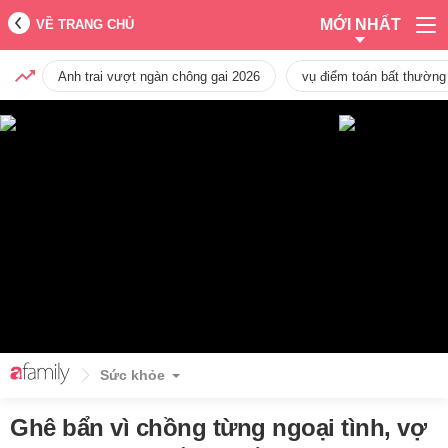
MỚI NHẤT
VỀ TRANG CHỦ
Anh trai vượt ngàn chông gai 2026
vụ điểm toán bất thường
Sức khỏe
Ghê bẩn vì chồng từng ngoại tình, vợ