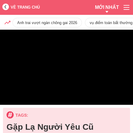
MỚI NHẤT
VỀ TRANG CHỦ
Anh trai vượt ngàn chông gai 2026
vụ điểm toán bất thường
TAGS:
Gặp Lạ Người Yêu Cũ