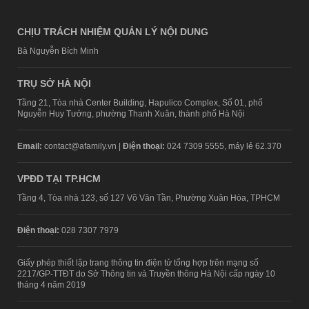
CHỊU TRÁCH NHIỆM QUẢN LÝ NỘI DUNG
Bà Nguyễn Bích Minh
TRỤ SỞ HÀ NỘI
Tầng 21, Tòa nhà Center Building, Hapulico Complex, Số 01, phố
Nguyễn Huy Tưởng, phường Thanh Xuân, thành phố Hà Nội
Email:
contact@afamily.vn |
Điện thoại:
024 7309 5555, máy lẻ 62.370
VPĐD TẠI TP.HCM
Tầng 4, Tòa nhà 123, số 127 Võ Văn Tần, Phường Xuân Hòa, TPHCM
Điện thoại:
028 7307 7979
Giấy phép thiết lập trang thông tin điện tử tổng hợp trên mạng số
2217/GP-TTĐT do Sở Thông tin và Truyền thông Hà Nội cấp ngày 10
tháng 4 năm 2019