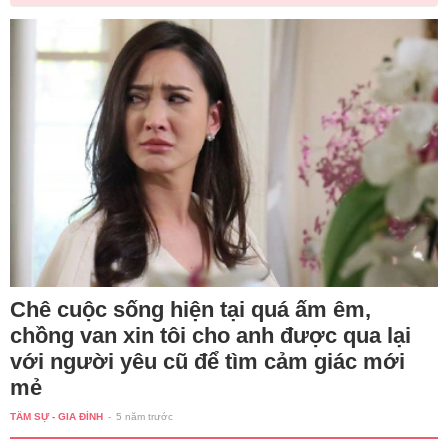
Chê cuộc sống hiện tại quá ấm êm,
chồng van xin tôi cho anh được qua lại
với người yêu cũ để tìm cảm giác mới
mẻ
TÂM SỰ - GIA ĐÌNH
-
5 năm trước