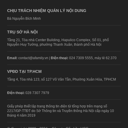
CHỊU TRÁCH NHIỆM QUẢN LÝ NỘI DUNG
Bà Nguyễn Bích Minh
TRỤ SỞ HÀ NỘI
Tầng 21, Tòa nhà Center Building, Hapulico Complex, Số 01, phố
Nguyễn Huy Tưởng, phường Thanh Xuân, thành phố Hà Nội
Email:
contact@afamily.vn |
Điện thoại:
024 7309 5555, máy lẻ 62.370
VPĐD TẠI TP.HCM
Tầng 4, Tòa nhà 123, số 127 Võ Văn Tần, Phường Xuân Hòa, TPHCM
Điện thoại:
028 7307 7979
Giấy phép thiết lập trang thông tin điện tử tổng hợp trên mạng số
2217/GP-TTĐT do Sở Thông tin và Truyền thông Hà Nội cấp ngày 10
tháng 4 năm 2019