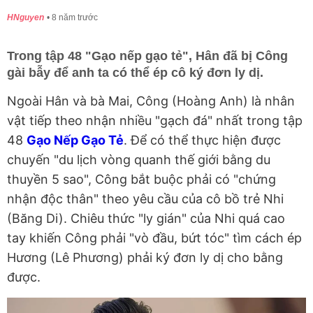
HNguyen
8 năm trước
Trong tập 48 "Gạo nếp gạo tẻ", Hân đã bị Công
gài bẫy để anh ta có thể ép cô ký đơn ly dị.
Ngoài Hân và bà Mai, Công (Hoàng Anh) là nhân
vật tiếp theo nhận nhiều "gạch đá" nhất trong tập
48
Gạo Nếp Gạo Tẻ
. Để có thể thực hiện được
chuyến "du lịch vòng quanh thế giới bằng du
thuyền 5 sao", Công bắt buộc phải có "chứng
nhận độc thân" theo yêu cầu của cô bồ trẻ Nhi
(Băng Di). Chiêu thức "ly gián" của Nhi quá cao
tay khiến Công phải "vò đầu, bứt tóc" tìm cách ép
Hương (Lê Phương) phải ký đơn ly dị cho bằng
được.