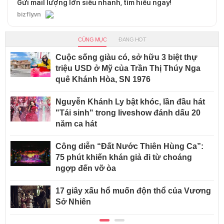
Gửi mail lượng lớn siêu nhanh, tìm hiểu ngay!
bizfly.vn
CÙNG MỤC
ĐANG HOT
Cuộc sống giàu có, sở hữu 3 biệt thự
triệu USD ở Mỹ của Trần Thị Thúy Nga
quê Khánh Hòa, SN 1976
Nguyễn Khánh Ly bật khóc, lần đầu hát
"Tái sinh" trong liveshow đánh dấu 20
năm ca hát
Công diễn “Đất Nước Thiên Hùng Ca”:
75 phút khiến khán giả đi từ choáng
ngợp đến vỡ òa
17 giây xấu hổ muốn độn thổ của Vương
Sở Nhiên