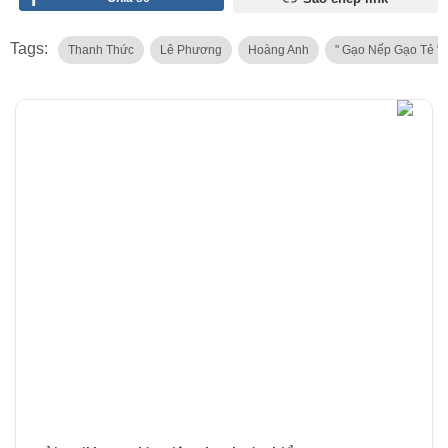
Tags:
Thanh Thức
Lê Phương
Hoàng Anh
" Gạo Nếp Gạo Tẻ "