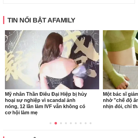
TIN NỔI BẬT AFAMILY
Mỹ nhân Thần Điêu Đại Hiệp bị hủy
Một bác sĩ giả
hoại sự nghiệp vì scandal ảnh
nhờ "chế độ ă
nóng, 12 lần làm IVF vẫn không có
nhịn đói, chỉ 
cơ hội làm mẹ