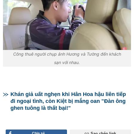
Công thuê người chụp ảnh Hương và Tường đến khách
sạn với nhau.
Khán giả uất nghẹn khi Hân Hoa hậu liên tiếp
đi ngoại tình, còn Kiệt bị mắng oan "Đàn ông
ghen tuông là thất bại!"
Chia sẻ
Sao chép link