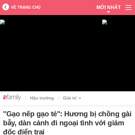
MỚI NHẤT
VỀ TRANG CHỦ
Hậu trường
Giải trí
"Gạo nếp gạo tẻ": Hương bị chồng gài
bẫy, dàn cảnh đi ngoại tình với giám
đốc điển trai