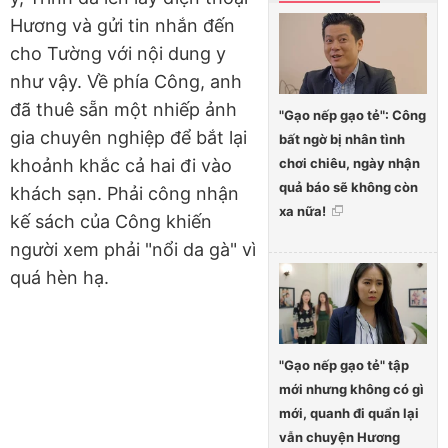
Hương và gửi tin nhắn đến
cho Tường với nội dung y
như vậy. Về phía Công, anh
đã thuê sẵn một nhiếp ảnh
"Gạo nếp gạo tẻ": Công
gia chuyên nghiệp để bắt lại
bất ngờ bị nhân tình
chơi chiêu, ngày nhận
khoảnh khắc cả hai đi vào
quả báo sẽ không còn
khách sạn. Phải công nhận
xa nữa!
kế sách của Công khiến
người xem phải "nổi da gà" vì
quá hèn hạ.
"Gạo nếp gạo tẻ" tập
mới nhưng không có gì
mới, quanh đi quẩn lại
vẫn chuyện Hương