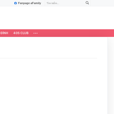
Fanpage aFamily
 ĐÌNH
40S CLUB