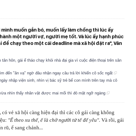
 mình muốn gắn bó, muốn lấy làm chồng thì lúc ấy
hành một người vợ, người mẹ tốt. Và lúc ấy hạnh phúc
ỉ để chạy theo một cái deadline mà xã hội đặt ra", Vân
ân hôn, gái ế tháo chạy khỏi nhà đại gia vì cuộc điện thoại trên sân
 tìm đến "ăn vạ" ngờ đâu nhận ngay câu trả lời khiến cô sốc ngất
gày nhập viện sinh, nhìn vị bác sỹ trẻ bế con mình trên tay mà cô
 vừa nhìn thấy nhân vật được mai mối thì đỏ mặt ngỡ ngàng
, có vẻ xã hội càng hiện đại thì các cô gái càng không
iệu:
"Ế theo xu thế, ế là chờ người tử tế để yêu".
Và rồi, gái
n rũ, ế sang chảnh...