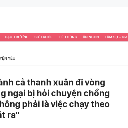
HẬU TRƯỜNG
SỨC KHỎE
TIÊU DÙNG
ĂN NGON
TÂM SỰ - GIA
YỆN YÊU
ành cả thanh xuân đi vòng
g ngại bị hỏi chuyện chồng
hông phải là việc chạy theo
t ra"