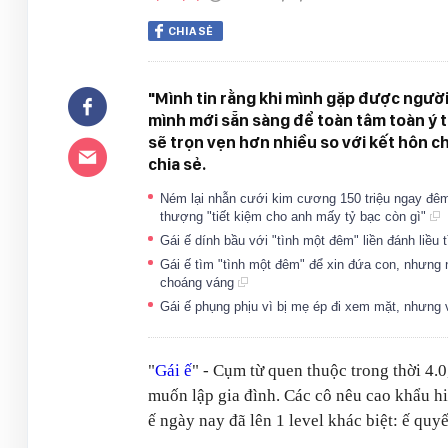
CHIA SẺ
"Mình tin rằng khi mình gặp được người
mình mới sẵn sàng để toàn tâm toàn ý t
sẽ trọn vẹn hơn nhiều so với kết hôn ch
chia sẻ.
Ném lại nhẫn cưới kim cương 150 triệu ngay đêm t
thượng "tiết kiệm cho anh mấy tỷ bạc còn gì"
Gái ế dính bầu với "tình một đêm" liền đánh liều
Gái ế tìm "tình một đêm" để xin đứa con, nhưng n
choáng váng
Gái ế phụng phịu vì bị mẹ ép đi xem mặt, nhưng
"
Gái ế
" - Cụm từ quen thuộc trong thời 4.0
muốn lập gia đình. Các cô nêu cao khẩu h
ế ngày nay đã lên 1 level khác biệt: ế quyế