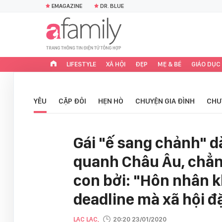
EMAGAZINE
DR. BLUE
LIFESTYLE
XÃ HỘI
ĐẸP
MẸ & BÉ
GIÁO DỤC
YÊU
CẶP ĐÔI
HẸN HÒ
CHUYỆN GIA ĐÌNH
CHU
Gái "ế sang chảnh" d
quanh Châu Âu, chẳn
con bởi: "Hôn nhân k
deadline mà xã hội đặ
LẠC LẠC,
20:20 23/01/2020