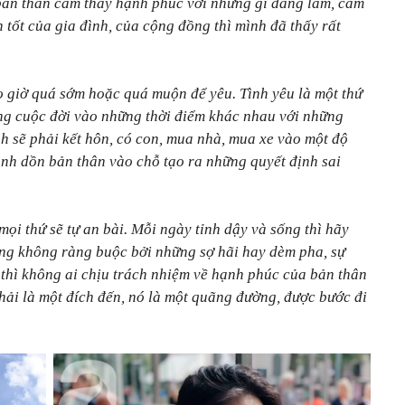
bản thân cảm thấy hạnh phúc với những gì đang làm, cảm
n tốt của gia đình, của cộng đồng thì mình đã thấy rất
 giờ quá sớm hoặc quá muộn để yêu. Tình yêu là một thứ
ong cuộc đời vào những thời điểm khác nhau với những
h sẽ phải kết hôn, có con, mua nhà, mua xe vào một độ
hình dồn bản thân vào chỗ tạo ra những quyết định sai
ọi thứ sẽ tự an bài. Mỗi ngày tỉnh dậy và sống thì hãy
sống không ràng buộc bởi những sợ hãi hay dèm pha, sự
 thì không ai chịu trách nhiệm về hạnh phúc của bản thân
ải là một đích đến, nó là một quãng đường, được bước đi