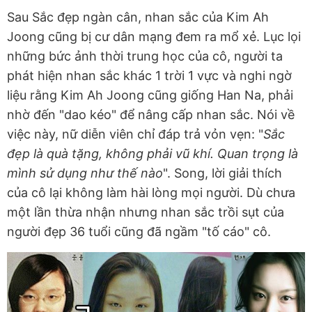
Sau Sắc đẹp ngàn cân, nhan sắc của Kim Ah
Joong cũng bị cư dân mạng đem ra mổ xẻ. Lục lọi
những bức ảnh thời trung học của cô, người ta
phát hiện nhan sắc khác 1 trời 1 vực và nghi ngờ
liệu rằng Kim Ah Joong cũng giống Han Na, phải
nhờ đến "dao kéo" để nâng cấp nhan sắc. Nói về
việc này, nữ diễn viên chỉ đáp trả vỏn vẹn: "
Sắc
đẹp là quà tặng, không phải vũ khí. Quan trọng là
mình sử dụng như thế nào
". Song, lời giải thích
của cô lại không làm hài lòng mọi người. Dù chưa
một lần thừa nhận nhưng nhan sắc trồi sụt của
người đẹp 36 tuổi cũng đã ngầm "tố cáo" cô.