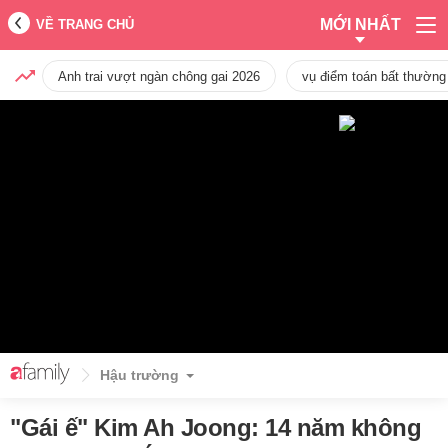
MỚI NHẤT
VỀ TRANG CHỦ
Anh trai vượt ngàn chông gai 2026
vụ điểm toán bất thường
Hậu trường
"Gái ế" Kim Ah Joong: 14 năm không