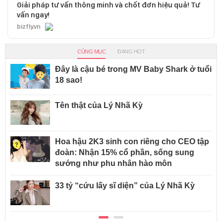
Giải pháp tư vấn thông minh và chốt đơn hiệu quả! Tư
vấn ngay!
bizfly.vn
CÙNG MỤC
ĐANG HOT
Đây là cậu bé trong MV Baby Shark ở tuổi
18 sao!
Tên thật của Lý Nhã Kỳ
Hoa hậu 2K3 sinh con riêng cho CEO tập
đoàn: Nhận 15% cổ phần, sống sung
sướng như phu nhân hào môn
33 tỷ “cứu lấy sĩ diện” của Lý Nhã Kỳ