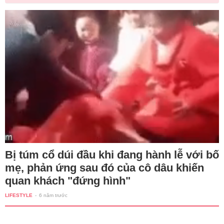
Bị túm cổ dúi đầu khi đang hành lễ với bố
mẹ, phản ứng sau đó của cô dâu khiến
quan khách "đứng hình"
LIFESTYLE
-
6 năm trước