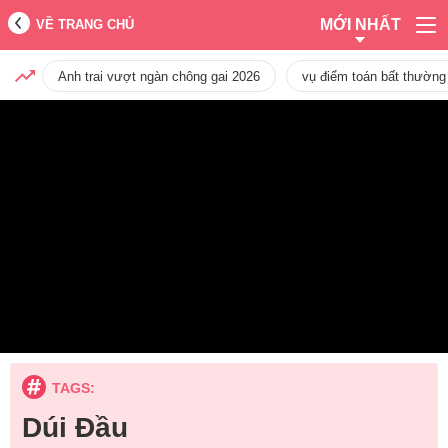
MỚI NHẤT
VỀ TRANG CHỦ
Anh trai vượt ngàn chông gai 2026
vụ điểm toán bất thường
TAGS:
Dúi Đầu