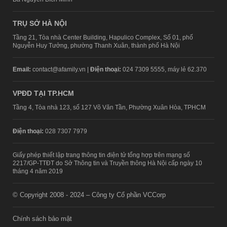
TRỤ SỞ HÀ NỘI
Tầng 21, Tòa nhà Center Building, Hapulico Complex, Số 01, phố
Nguyễn Huy Tưởng, phường Thanh Xuân, thành phố Hà Nội
Email:
contact@afamily.vn |
Điện thoại:
024 7309 5555, máy lẻ 62.370
VPĐD TẠI TP.HCM
Tầng 4, Tòa nhà 123, số 127 Võ Văn Tần, Phường Xuân Hòa, TPHCM
Điện thoại:
028 7307 7979
Giấy phép thiết lập trang thông tin điện tử tổng hợp trên mạng số
2217/GP-TTĐT do Sở Thông tin và Truyền thông Hà Nội cấp ngày 10
tháng 4 năm 2019
© Copyright 2008 - 2024 – Công ty Cổ phần VCCorp
Chính sách bảo mật