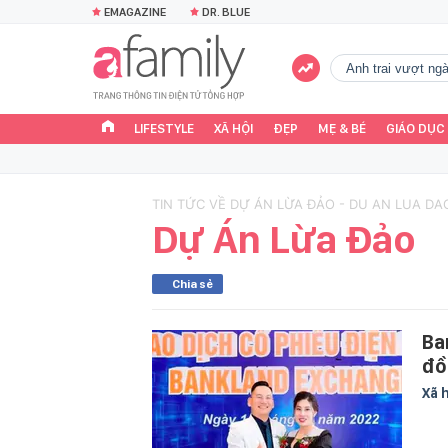
EMAGAZINE
DR. BLUE
Anh trai vượt n
LIFESTYLE
XÃ HỘI
ĐẸP
MẸ & BÉ
GIÁO DỤC
TIN TỨC VỀ DỰ ÁN LỪA ĐẢO - DU AN LUA DA
Dự Án Lừa Đảo
Chia sẻ
Ba
đồ
Xã 