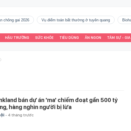
gàn chông gai 2026
vụ điểm toán bất thường ở tuyên quang
Bio
HẬU TRƯỜNG
SỨC KHỎE
TIÊU DÙNG
ĂN NGON
TÂM SỰ - GIA
O
nkland bán dự án 'ma' chiếm đoạt gần 500 tỷ
ng, hàng nghìn người bị lừa
hội
-
4 tháng trước