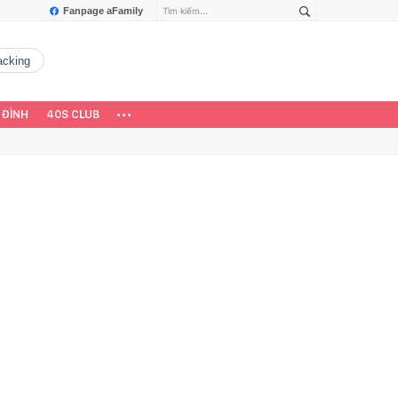
Fanpage aFamily
hacking
 ĐÌNH
40S CLUB