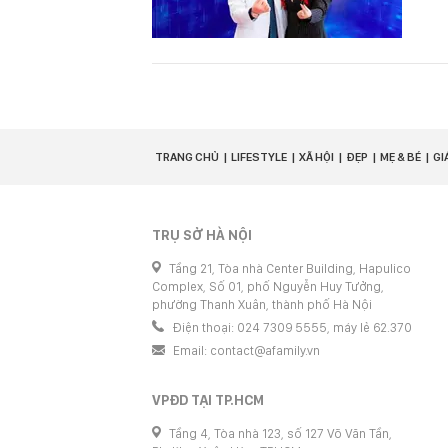
TRANG CHỦ
LIFESTYLE
XÃ HỘI
ĐẸP
MẸ & BÉ
GI
TRỤ SỞ HÀ NỘI
Tầng 21, Tòa nhà Center Building, Hapulico
Complex, Số 01, phố Nguyễn Huy Tưởng,
phường Thanh Xuân, thành phố Hà Nội
Điện thoại: 024 7309 5555, máy lẻ 62.370
Email:
contact@afamily.vn
VPĐD TẠI TP.HCM
Tầng 4, Tòa nhà 123, số 127 Võ Văn Tần,