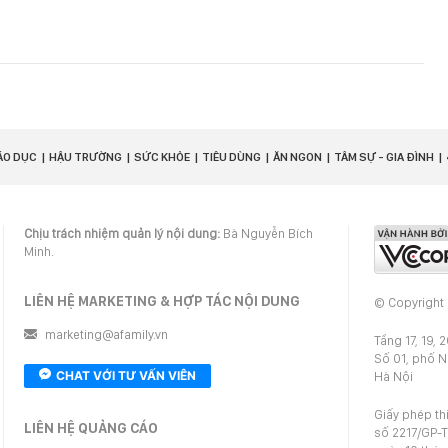
ÁO DỤC
HẬU TRƯỜNG
SỨC KHỎE
TIÊU DÙNG
ĂN NGON
TÂM SỰ - GIA ĐÌNH
Chịu trách nhiệm quản lý nội dung:
Bà Nguyễn Bích
Minh.
LIÊN HỆ MARKETING & HỢP TÁC NỘI DUNG
© Copyright
marketing@afamily.vn
Tầng 17, 19, 
Số 01, phố 
CHAT VỚI TƯ VẤN VIÊN
Hà Nội
Giấy phép th
LIÊN HỆ QUẢNG CÁO
số 2217/GP-T