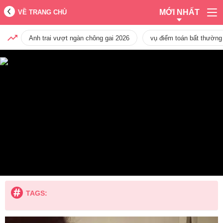
MỚI NHẤT
VỀ TRANG CHỦ
Anh trai vượt ngàn chông gai 2026
vụ điểm toán bất thường
TAGS: