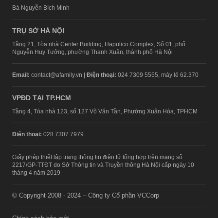
Bà Nguyễn Bích Minh
TRỤ SỞ HÀ NỘI
Tầng 21, Tòa nhà Center Building, Hapulico Complex, Số 01, phố
Nguyễn Huy Tưởng, phường Thanh Xuân, thành phố Hà Nội
Email:
contact@afamily.vn |
Điện thoại:
024 7309 5555, máy lẻ 62.370
VPĐD TẠI TP.HCM
Tầng 4, Tòa nhà 123, số 127 Võ Văn Tần, Phường Xuân Hòa, TPHCM
Điện thoại:
028 7307 7979
Giấy phép thiết lập trang thông tin điện tử tổng hợp trên mạng số
2217/GP-TTĐT do Sở Thông tin và Truyền thông Hà Nội cấp ngày 10
tháng 4 năm 2019
© Copyright 2008 - 2024 – Công ty Cổ phần VCCorp